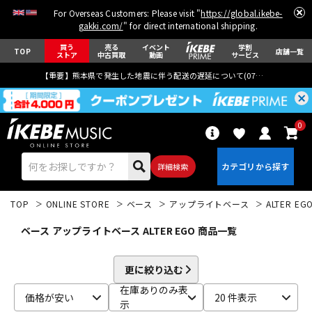
For Overseas Customers: Please visit "
https://global.ikebe-
gakki.com/
" for direct international shipping.
買う
売る
イベント
学割
TOP
店舗一覧
ストア
中古買取
動画
サービス
【重要】熊本県で発生した地震に伴う配送の遅延について(
07月29日
更新)
0
詳細検索
TOP
ONLINE STORE
ベース
アップライトベース
ALTER EG
ベース アップライトベース ALTER EGO 商品一覧
更に絞り込む
エレキギター
アコギ/エレアコ
在庫ありのみ表
価格が安い
20 件表示
示