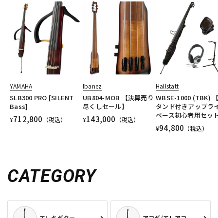
YAMAHA
Ibanez
Hallstatt
SLB300 PRO [SILENT
UB804-MOB 【決算売り
WBSE-1000 (TBK) 
Bass]
尽くしセール】
タンド付きアップラ
ベース初心者用セッ
712,800
143,000
¥
（税込）
¥
（税込）
94,800
¥
（税込）
CATEGORY
エレキギター
アコギ/エレアコ