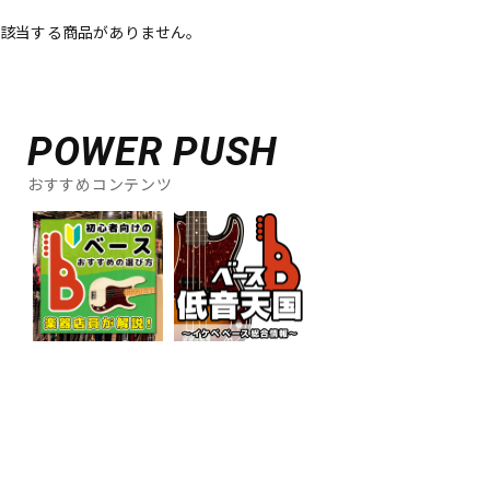
該当する商品がありません。
ベース
ウクレレ
ドラム
パーカッション
POWER PUSH
おすすめコンテンツ
キーボード
電子ピアノ
管楽器
その他楽器
アンプ
エフェクター
DJ機器
DTM