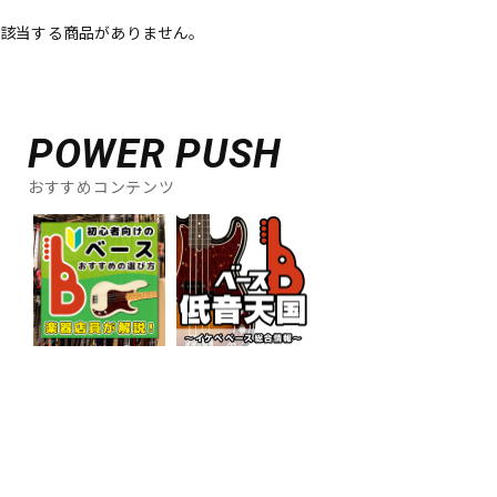
該当する商品がありません。
ベース
ウクレレ
ドラム
パーカッション
POWER PUSH
おすすめコンテンツ
キーボード
電子ピアノ
管楽器
その他楽器
アンプ
エフェクター
DJ機器
DTM