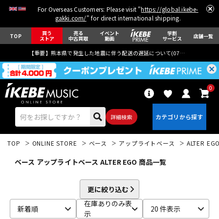
For Overseas Customers: Please visit "
https://global.ikebe-
gakki.com/
" for direct international shipping.
買う
売る
イベント
学割
TOP
店舗一覧
ストア
中古買取
動画
サービス
【重要】熊本県で発生した地震に伴う配送の遅延について(
07月29日
更新)
0
詳細検索
TOP
ONLINE STORE
ベース
アップライトベース
ALTER EG
ベース アップライトベース ALTER EGO 商品一覧
更に絞り込む
エレキギター
アコギ/エレアコ
在庫ありのみ表
新着順
20 件表示
示