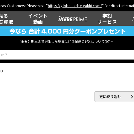
eas Customers: Please visit "
https://global.ikebe-gakki.com/
" for direct intern
売る
イベント
学割
古買取
動画
サービス
【重要】熊本県で発生した地震に伴う配送の遅延について(
07月29日
更新)
GO
ベース
ウクレレ
更に絞り込む
管楽器
その他楽器