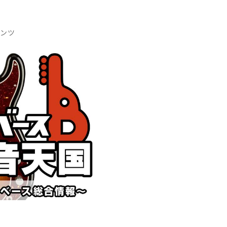
DTM オンラ
レコーディン
イン納品
グ機器
テンツ
ジ