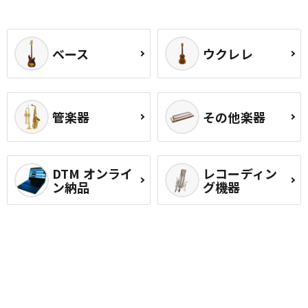
ベース
ウクレレ
管楽器
その他楽器
DTM オンライ
レコーディン
ン納品
グ機器