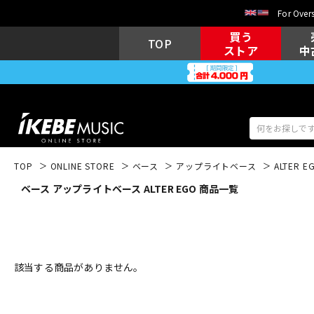
For Overs
買う
TOP
ストア
中
TOP
ONLINE STORE
ベース
アップライトベース
ALTER E
ベース アップライトベース ALTER EGO 商品一覧
アコギ/エレ
エレキギター
アコ
キーボード
電子ピアノ
該当する商品がありません。