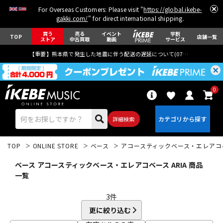
For Overseas Customers: Please visit "
https://global.ikebe-
gakki.com/
" for direct international shipping.
買う
売る
イベント
学割
TOP
店舗一覧
ストア
中古買取
動画
サービス
【重要】熊本県で発生した地震に伴う配送の遅延について(
07月29日
更新)
0
詳細検索
TOP
ONLINE STORE
ベース
アコースティックベース・エレアコ
ベース アコースティックベース・エレアコベース ARIA 商品
一覧
3
件
エレキギター
アコギ/エレアコ
更に絞り込む