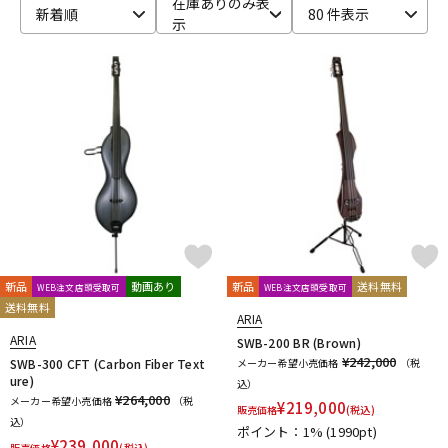
在庫ありのみ表
新着順
80 件表示
示
ベース
ウクレレ
ドラム
パーカッション
キーボード
電子ピアノ
管楽器
その他楽器
新品
動画あり
新品
送料無料
WEB注文店頭受取可
WEB注文店頭受取可
送料無料
アンプ
エフェクター
ARIA
ARIA
SWB-200 BR (Brown)
¥242,000
SWB-300 CFT (Carbon Fiber Text
メーカー希望小売価格
（税
ure)
込）
DJ機器
DTM
¥264,000
メーカー希望小売価格
（税
¥
219,000
販売価格
(税込)
込）
ポイント：1%
(1990pt)
¥
239,000
販売価格
(税込)