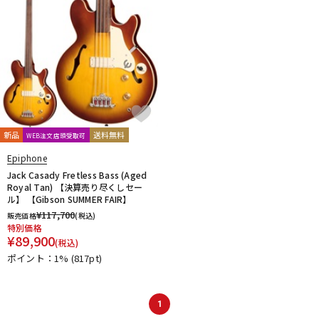
新品
送料無料
WEB注文店頭受取可
Epiphone
Jack Casady Fretless Bass (Aged
Royal Tan) 【決算売り尽くしセー
ル】 【Gibson SUMMER FAIR】
¥
117,700
販売価格
(税込)
特別価格
¥
89,900
(税込)
ポイント：1%
(817pt)
1