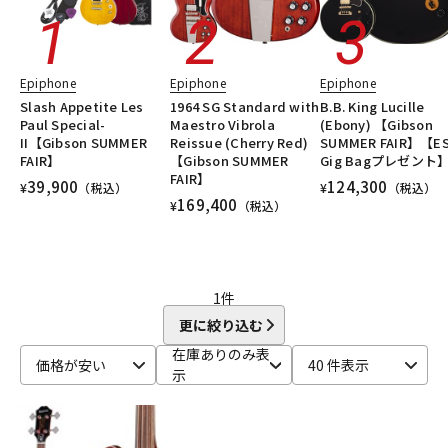
DTM オンライン納品
レコーディング機器
Epiphone
Epiphone
Epiphone
配信/ライブ機器
楽器アクセサリ
Slash Appetite Les
1964 SG Standard with
B.B. King Lucille
Paul Special-
Maestro Vibrola
(Ebony) 【Gibson
II【Gibson SUMMER
Reissue (Cherry Red)
SUMMER FAIR】【E
中古
ヴィンテージ
FAIR】
【Gibson SUMMER
Gig Bagプレゼント
FAIR】
39,900
124,300
¥
（税込）
¥
（税込）
169,400
¥
（税込）
1
件
更に絞り込む
在庫ありのみ表
価格が安い
40 件表示
示