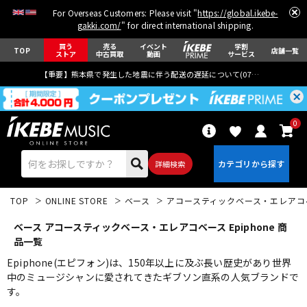
For Overseas Customers: Please visit "
https://global.ikebe-
gakki.com/
" for direct international shipping.
買う
売る
イベント
学割
TOP
店舗一覧
ストア
中古買取
動画
サービス
【重要】熊本県で発生した地震に伴う配送の遅延について(
07月29日
更新)
0
詳細検索
TOP
ONLINE STORE
ベース
アコースティックベース・エレアコ
ベース アコースティックベース・エレアコベース Epiphone 商
品一覧
Epiphone(エピフォン)は、150年以上に及ぶ長い歴史があり世界
中のミュージシャンに愛されてきたギブソン直系の人気ブランドで
エレキギター
アコギ/エレアコ
す。