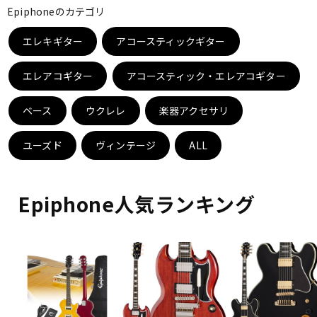
Epiphoneのカテゴリ
ベース
ウクレレ
エレキギター
アコースティックギター
ドラム
パーカッション
エレアコギター
アコースティック・エレアコギター
ベース
ウクレレ
楽器アクセサリ
キーボード
電子ピアノ
ユーズド
ヴィンテージ
ALL
管楽器
その他楽器
Epiphone人気ランキング
アンプ
エフェクター
DJ機器
DTM