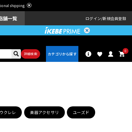
ational shipping.
店舗一覧
ログイン
新規会員登録
0
詳細検索
パーカッショ
ドラム
ン
。
アンプ
エフェクター
ウクレレ
楽器アクセサリ
ユーズド