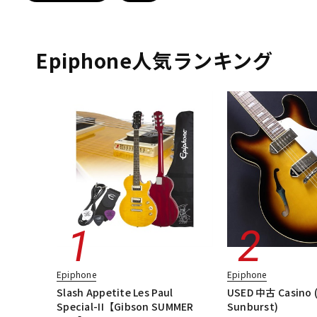
DJ機器
DTM
Epiphone人気ランキング
中古
ヴィンテー
Epiphone
Epiphone
Slash Appetite Les Paul
USED 中古 Casino 
Special-II【Gibson SUMMER
Sunburst)