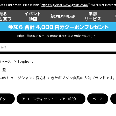
eas Customers: Please visit "
https://global.ikebe-gakki.com/
" for direct intern
売る
イベント
学割
古買取
動画
サービス
【重要】熊本県で発生した地震に伴う配送の遅延について(
07月29日
更新)
コベース
Epiphone
一覧
ベース
ウクレレ
り世界中のミュージシャンに愛されてきたギブソン直系の人気ブランドです
管楽器
その他楽器
ギター
アコースティック・エレアコギター
ベース