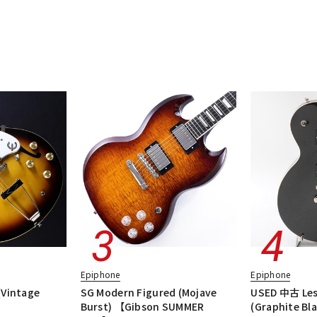
DTM オンラ
レコーディン
イン納品
グ機器
ジ
Epiphone
Epiphone
(Vintage
SG Modern Figured (Mojave
USED 中古 Les
Burst) 【Gibson SUMMER
(Graphite Bla