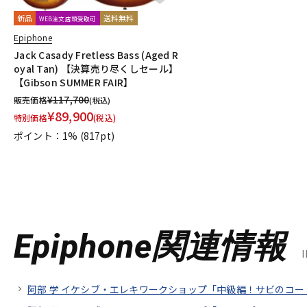
新品
送料無料
WEB注文店頭受取可
Epiphone
Jack Casady Fretless Bass (Aged R
oyal Tan) 【決算売り尽くしセール】
【Gibson SUMMER FAIR】
¥
117,700
販売価格
(税込)
¥
89,900
特別価格
(税込)
ポイント：1%
(817pt)
Epiphone関連情報
阿部 学 イケシブ・エレキワークショップ「中級編！サビのコード進行とアル