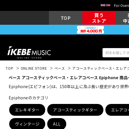
For Overs
買う
TOP
ストア
中
TOP
ONLINE STORE
ベース
アコースティックベース・エレア
ベース アコースティックベース・エレアコベース Epiphone 商品
アコギ/エレ
エレキギター
アコ
Epiphone(エピフォン)は、150年以上に及ぶ長い歴史があ
Epiphoneのカテゴリ
キーボード
電子ピアノ
エレキギター
アコースティックギター
エレアコ
ヴィンテージ
ALL