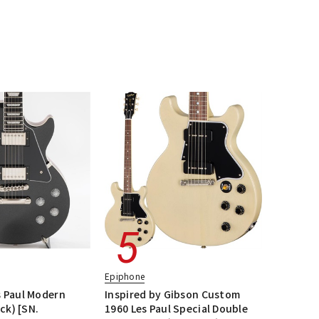
配信/ライブ
楽器アクセサ
機器
リ
Epiphone
 Paul Modern
Inspired by Gibson Custom
ck) [SN.
1960 Les Paul Special Double