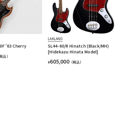
LAKLAND
0F '63 Cherry
SL44-60/R Hinatch (Black/MH)
[Hidekazu Hinata Model]
税込）
605,000
¥
（税込）