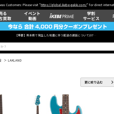
eas Customers: Please visit "
https://global.ikebe-gakki.com/
" for direct intern
売る
イベント
学割
古買取
動画
サービス
【重要】熊本県で発生した地震に伴う配送の遅延について(
07月29日
更新)
般
LAKLAND
ベース
ウクレレ
更に絞り込む
管楽器
その他楽器