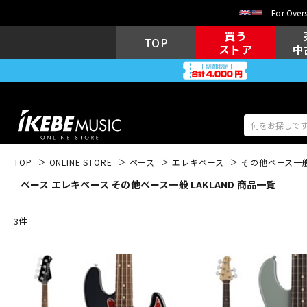
For Overs
買う
TOP
ストア
中
TOP
ONLINE STORE
ベース
エレキベース
その他ベース一
ベース エレキベース その他ベース一般 LAKLAND 商品一覧
アコギ/エレ
エレキギター
アコ
3
件
キーボード
電子ピアノ