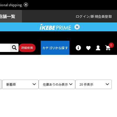
ational shipping.
店舗一覧
ログイン
新規会員登録
0
詳細検索
パーカッショ
ドラム
ン
新着順
在庫ありのみ表示
20 件表示
アンプ
エフェクター