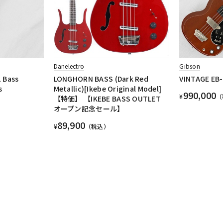
Danelectro
Gibson
 Bass
LONGHORN BASS (Dark Red
VINTAGE EB-
s
Metallic)[Ikebe Original Model]
990,000
¥
（
【特価】 【IKEBE BASS OUTLET
オープン記念セール】
89,900
¥
（税込）