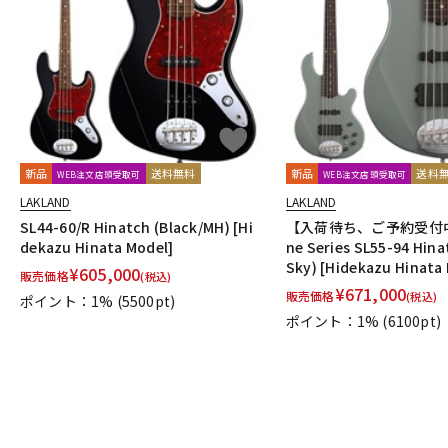
DJ機器
DTM
中古
ヴィンテー
新品
送料無料
新品
送料
WEB注文店頭受取可
WEB注文店頭受取可
LAKLAND
LAKLAND
SL44-60/R Hinatch (Black/MH) [Hi
【入荷待ち、ご予約受付中】 
dekazu Hinata Model]
ne Series SL55-94 Hina
Sky) [Hidekazu Hinata
¥
605,000
販売価格
(税込)
¥
671,000
販売価格
(税込)
ポイント：1%
(5500pt)
ポイント：1%
(6100pt)