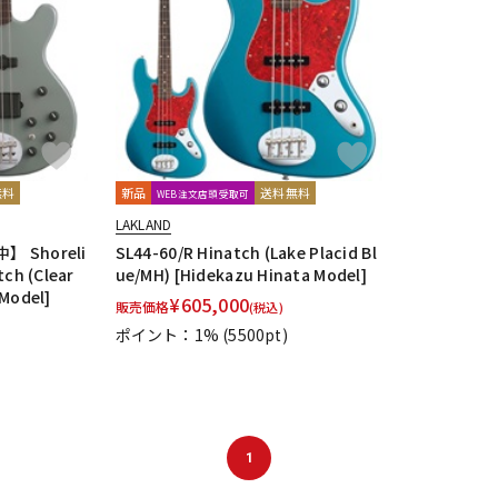
DTM オンラ
レコーディン
イン納品
グ機器
ジ
無料
新品
送料無料
WEB注文店頭受取可
LAKLAND
Shoreli
SL44-60/R Hinatch (Lake Placid Bl
tch (Clear
ue/MH) [Hidekazu Hinata Model]
 Model]
¥
605,000
販売価格
(税込)
ポイント：1%
(5500pt)
1