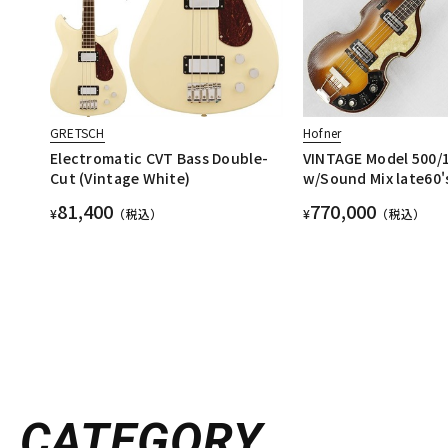
GRETSCH
Hofner
Electromatic CVT Bass Double-
VINTAGE Model 500/1
Cut (Vintage White)
w/Sound Mix late60'
81,400
770,000
¥
（税込）
¥
（税込）
CATEGORY