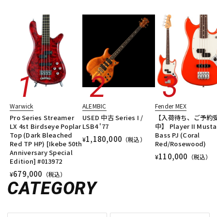
Warwick
ALEMBIC
Fender MEX
Pro Series Streamer
USED 中古 Series I /
【入荷待ち、ご予約
LX 4st Birdseye Poplar
LSB4 '77
中】 Player II Must
Top (Dark Bleached
Bass PJ (Coral
1,180,000
¥
（税込）
Red TP HP) [Ikebe 50th
Red/Rosewood)
Anniversary Special
110,000
¥
（税込）
Edition] #013972
679,000
¥
（税込）
CATEGORY