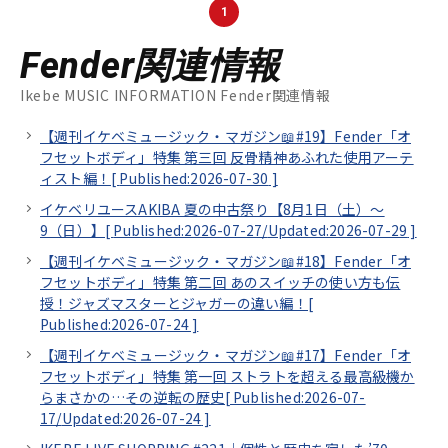
1
Fender関連情報
Ikebe MUSIC INFORMATION Fender関連情報
【週刊イケベミュージック・マガジン📖#19】Fender「オ
フセットボディ」特集 第三回 反骨精神あふれた使用アーテ
ィスト編！[
Published:2026-07-30
]
イケベリユースAKIBA 夏の中古祭り【8月1日（土）～
9（日）】[
Published:2026-07-27/
Updated:2026-07-29
]
【週刊イケベミュージック・マガジン📖#18】Fender「オ
フセットボディ」特集 第二回 あのスイッチの使い方も伝
授！ジャズマスターとジャガーの違い編！[
Published:2026-07-24
]
【週刊イケベミュージック・マガジン📖#17】Fender「オ
フセットボディ」特集 第一回 ストラトを超える最高級機か
らまさかの…その逆転の歴史[
Published:2026-07-
17/
Updated:2026-07-24
]