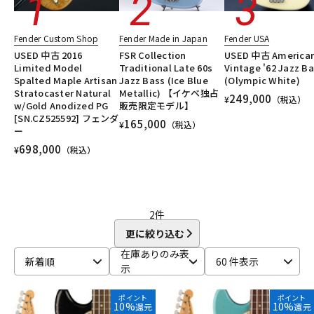
DTM オンライン納品
レコーディング機器
Fender Custom Shop
Fender Made in Japan
Fender USA
USED 中古 2016
FSR Collection
USED 中古 America
配信/ライブ機器
楽器アクセサリ
Limited Model
Traditional Late 60s
Vintage '62 Jazz B
Spalted Maple Artisan
Jazz Bass (Ice Blue
(Olympic White)
Stratocaster Natural
Metallic) 【イケベ独占
249,000
¥
（税込）
w/Gold Anodized PG
販売限定モデル】
中古
ヴィンテージ
[SN.CZ525592] フェンダ
165,000
¥
（税込）
ー
698,000
¥
（税込）
2
件
更に絞り込む
在庫ありのみ表
新着順
60 件表示
示
ポイント
ポイント
10%
10%
還元
還元