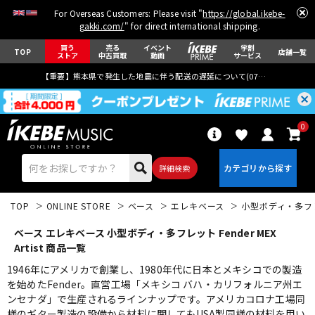
For Overseas Customers: Please visit "
https://global.ikebe-
gakki.com/
" for direct international shipping.
買う
売る
イベント
学割
TOP
店舗一覧
ストア
中古買取
動画
サービス
【重要】熊本県で発生した地震に伴う配送の遅延について(
07月29日
更新)
0
詳細検索
TOP
ONLINE STORE
ベース
エレキベース
小型ボディ・多フ
ベース エレキベース 小型ボディ・多フレット Fender MEX
Artist 商品一覧
1946年にアメリカで創業し、1980年代に日本とメキシコでの製造
を始めたFender。直営工場「メキシコ バハ・カリフォルニア州エ
エレキギター
アコギ/エレアコ
ンセナダ」で生産されるラインナップです。アメリカコロナ工場同
様のギター製造の設備から材料に関してもUSA製同様の材料を用い