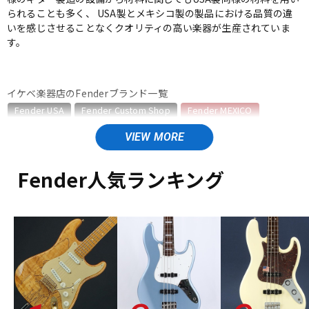
られることも多く、 USA製とメキシコ製の製品における品質の違
ベース
ウクレレ
いを感じさせることなくクオリティの高い楽器が生産されていま
す。
ドラム
パーカッション
イケベ楽器店のFenderブランド一覧
Fender USA
Fender Custom Shop
Fender MEXICO
キーボード
電子ピアノ
Fender Made in Japan
Fender Standard Series
Fender Acoustics
Fender Japan
Fender (Japan Exclusive Series)
その他Fender
管楽器
その他楽器
Fender人気ランキング
Fender MEXICOのカテゴリ
エレキギター
エレキギター/#Vintera/Vintera II
エレキギター/#Player/Player II
エレキギター/#Player Plus
アンプ
エフェクター
ベース
ベース/#Vintera/Vintera II
ベース/#Player/Player II
ユーズド
ヴィンテージ
ALL
DJ機器
DTM