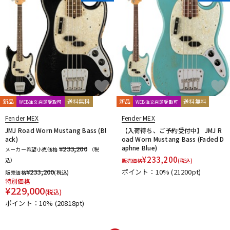
新品
送料無料
新品
送料無料
WEB注文店頭受取可
WEB注文店頭受取可
Fender MEX
Fender MEX
JMJ Road Worn Mustang Bass (Bl
【入荷待ち、ご予約受付中】 JMJ R
ack)
oad Worn Mustang Bass (Faded D
aphne Blue)
¥233,200
メーカー希望小売価格
（税
¥
233,200
込）
販売価格
(税込)
¥
233,200
ポイント：10%
(21200pt)
販売価格
(税込)
特別価格
¥
229,000
(税込)
ポイント：10%
(20818pt)