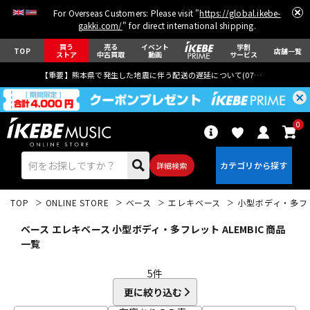
For Overseas Customers: Please visit "
https://global.ikebe-
gakki.com/
" for direct international shipping.
買う
売る
イベント
学割
TOP
店舗一覧
ストア
中古買取
動画
サービス
【重要】熊本県で発生した地震に伴う配送の遅延について(
07月29日
更新)
0
詳細検索
TOP
ONLINE STORE
ベース
エレキベース
小型ボディ・多フ
ベース エレキベース 小型ボディ・多フレット ALEMBIC 商品
一覧
5
件
エレキギター
アコギ/エレアコ
更に絞り込む