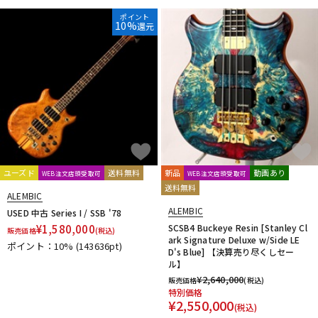
DTM オンライン納品
レコーディング機器
ポイント
10%
還元
配信/ライブ機器
楽器アクセサリ
中古
ヴィンテージ
ユーズド
送料無料
新品
動画あり
WEB注文店頭受取可
WEB注文店頭受取可
送料無料
ALEMBIC
ALEMBIC
USED 中古 Series I / SSB '78
¥
1,580,000
SCSB4 Buckeye Resin [Stanley Cl
販売価格
(税込)
ark Signature Deluxe w/Side LE
ポイント：10%
(143636pt)
D's Blue] 【決算売り尽くしセー
ル】
¥
2,640,000
販売価格
(税込)
特別価格
¥
2,550,000
(税込)