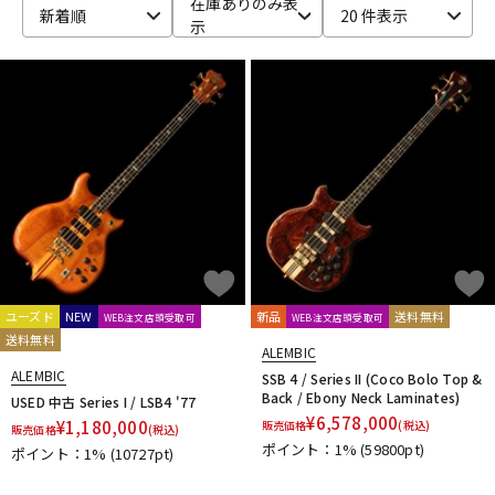
在庫ありのみ表
新着順
20 件表示
示
ベース
ウクレレ
ドラム
パーカッション
キーボード
電子ピアノ
管楽器
その他楽器
ユーズド
NEW
新品
送料無料
WEB注文店頭受取可
WEB注文店頭受取可
送料無料
アンプ
エフェクター
ALEMBIC
ALEMBIC
SSB 4 / Series II (Coco Bolo Top &
Back / Ebony Neck Laminates)
USED 中古 Series I / LSB4 '77
¥
6,578,000
¥
1,180,000
販売価格
(税込)
販売価格
(税込)
DJ機器
DTM
ポイント：1%
(59800pt)
ポイント：1%
(10727pt)