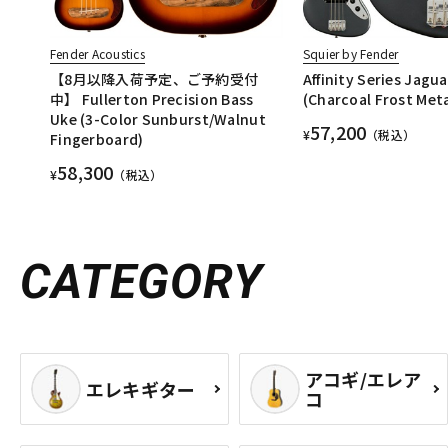
Fender Acoustics
Squier by Fender
【8月以降入荷予定、ご予約受付
Affinity Series Jagua
中】 Fullerton Precision Bass
(Charcoal Frost Meta
Uke (3-Color Sunburst/Walnut
57,200
¥
（税込）
Fingerboard)
58,300
¥
（税込）
CATEGORY
アコギ/エレア
エレキギター
コ