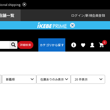
ational shipping.
店舗一覧
ログイン
新規会員登録
0
詳細検索
パーカッショ
ドラム
ン
新着順
在庫ありのみ表示
20 件表示
アンプ
エフェクター