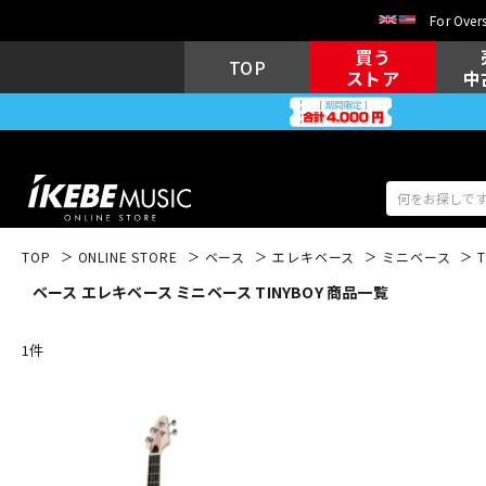
For Overs
買う
TOP
ストア
中
TOP
ONLINE STORE
ベース
エレキベース
ミニベース
ベース エレキベース ミニベース TINYBOY 商品一覧
アコギ/エレ
エレキギター
アコ
1
件
キーボード
電子ピアノ