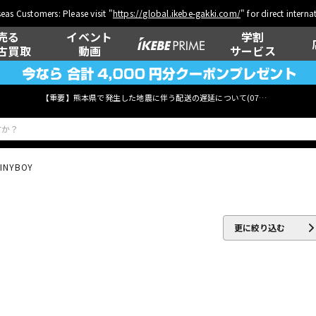
eas Customers: Please visit "
https://global.ikebe-gakki.com/
" for direct intern
売る
イベント
学割
古買取
動画
サービス
【重要】熊本県で発生した地震に伴う配送の遅延について(
07月29日
更新)
TINYBOY
ベース
ウクレレ
更に絞り込む
管楽器
その他楽器