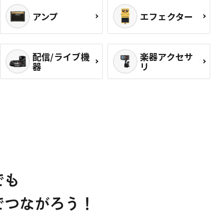
アンプ
エフェクター
配信/ライブ機
楽器アクセサ
器
リ