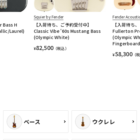
Squier by Fender
Fender Acousti
r Bass H
【入荷待ち、ご予約受付中】
【入荷待ち、
llic/Laurel)
Classic Vibe '60s Mustang Bass
Fullerton Pr
(Olympic White)
(Olympic Wh
Fingerboard
82,500
¥
（税込）
58,300
¥
（
ベース
ウクレレ