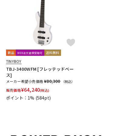
DJ機器
DTM
中古
ヴィンテー
新品
送料無料
WEB注文店頭受取可
TINYBOY
TBJ-3400WFM [フレッテッドベー
ス]
¥80,300
メーカー希望小売価格
（税込）
¥
64,240
販売価格
(税込)
ポイント：1%
(584pt)