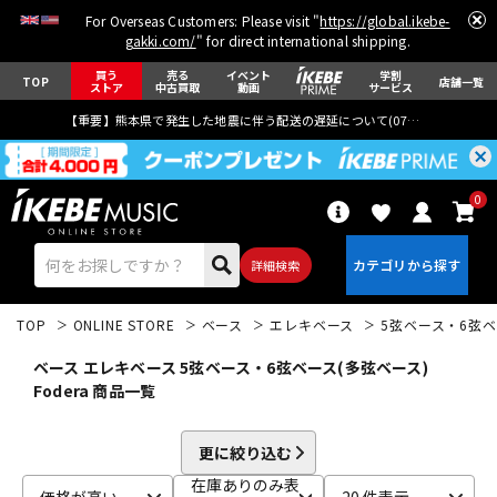
For Overseas Customers: Please visit "
https://global.ikebe-
gakki.com/
" for direct international shipping.
買う
売る
イベント
学割
TOP
店舗一覧
ストア
中古買取
動画
サービス
【重要】熊本県で発生した地震に伴う配送の遅延について(
07月29日
更新)
0
詳細検索
TOP
ONLINE STORE
ベース
エレキベース
5弦ベース・6弦ベ
ベース エレキベース 5弦ベース・6弦ベース(多弦ベース)
Fodera 商品一覧
エレキギター
アコギ/エレアコ
更に絞り込む
在庫ありのみ表
価格が高い
20 件表示