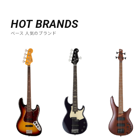
DTM オンライン納品
レコーディング機器
HOT BRANDS
配信/ライブ機器
楽器アクセサリ
ベース 人気のブランド
中古
ヴィンテージ