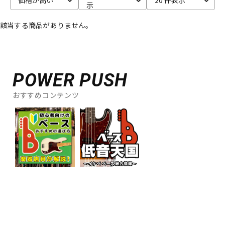
示
ベース
ウクレレ
該当する商品がありません。
ドラム
パーカッション
POWER PUSH
キーボード
電子ピアノ
おすすめコンテンツ
管楽器
その他楽器
アンプ
エフェクター
DJ機器
DTM