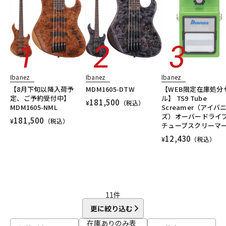
DTM オンライン納品
レコーディング機器
配信/ライブ機器
楽器アクセサリ
Ibanez
Ibanez
Ibanez
中古
ヴィンテージ
【8月下旬以降入荷予
MDM1605-DTW
【WEB限定在庫処分
定、ご予約受付中】
ル】 TS9 Tube
181,500
¥
（税込）
MDM1605-NML
Screamer（アイバ
ズ）オーバードラ
181,500
¥
（税込）
チューブスクリーマ
12,430
¥
（税込）
11
件
更に絞り込む
在庫ありのみ表