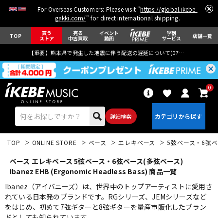
For Overseas Customers: Please visit "
https://global.ikebe-
gakki.com/
" for direct international shipping.
買う
売る
イベント
学割
TOP
店舗一覧
ストア
中古買取
動画
サービス
【重要】熊本県で発生した地震に伴う配送の遅延について(
07月29日
更新)
0
詳細検索
TOP
ONLINE STORE
ベース
エレキベース
5弦ベース・6弦ベ
ベース エレキベース 5弦ベース・6弦ベース(多弦ベース)
Ibanez EHB (Ergonomic Headless Bass) 商品一覧
Ibanez（アイバニーズ）は、世界中のトップアーティストに愛用さ
れている日本発のブランドです。RGシリーズ、JEMシリーズなど
エレキギター
アコギ/エレアコ
をはじめ、初めて7弦ギターと8弦ギターを量産市販化したブラン
ドとしても知られています。