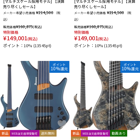
[マルチスケール採用モデル] 【決算
[マルチスケール採用モデル] 【決算
売り尽くしセール】
売り尽くしセール】
¥214,500
¥214,500
メーカー希望小売価格
（税
メーカー希望小売価格
（税
込）
込）
¥
160,875
¥
160,875
販売価格
(税込)
販売価格
(税込)
特別価格
特別価格
¥
149,001
¥
149,001
(税込)
(税込)
ポイント：10%
(13545pt)
ポイント：10%
(13545pt)
ポイント
ポイント
10%
10%
還元
還元
新品
送料無料
新品
動画あり
WEB注文店頭受取可
WEB注文店頭受取可
送料無料