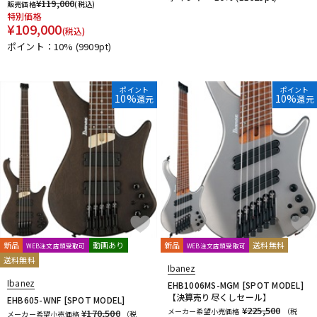
¥
119,000
販売価格
(税込)
特別価格
¥
109,000
(税込)
ポイント：10%
(9909pt)
ポイント
ポイント
10%
10%
還元
還元
新品
動画あり
新品
送料無料
WEB注文店頭受取可
WEB注文店頭受取可
送料無料
Ibanez
Ibanez
EHB1006MS-MGM [SPOT MODEL]
【決算売り尽くしセール】
EHB605-WNF [SPOT MODEL]
¥225,500
メーカー希望小売価格
（税
¥170,500
メーカー希望小売価格
（税