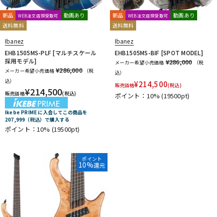
新品
動画あり
新品
動画あり
WEB注文店頭受取可
WEB注文店頭受取可
送料無料
送料無料
Ibanez
Ibanez
EHB1505MS-PLF [マルチスケール
EHB1505MS-BIF [SPOT MODEL]
採用モデル]
¥286,000
メーカー希望小売価格
（税
¥286,000
メーカー希望小売価格
（税
込）
込）
¥
214,500
販売価格
(税込)
¥
214,500
販売価格
(税込)
ポイント：10%
(19500pt)
Ikebe PRIME に入会してこの商品を
207,999（税込）で購入する
ポイント：10%
(19500pt)
ポイント
10%
還元