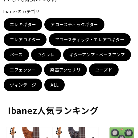
ベース
ウクレレ
Ibanezのカテゴリ
エレキギター
アコースティックギター
ドラム
パーカッション
エレアコギター
アコースティック・エレアコギター
キーボード
電子ピアノ
ベース
ウクレレ
ギターアンプ・ベースアンプ
エフェクター
楽器アクセサリ
ユーズド
管楽器
その他楽器
ヴィンテージ
ALL
アンプ
エフェクター
Ibanez人気ランキング
DJ機器
DTM