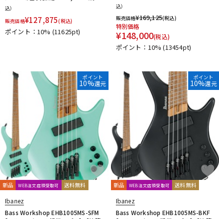
込）
込）
¥
169,125
販売価格
(税込)
¥
127,875
販売価格
(税込)
特別価格
ポイント：10%
(11625pt)
¥
148,000
(税込)
ポイント：10%
(13454pt)
ポイント
ポイント
10%
10%
還元
還元
新品
送料無料
新品
送料無料
WEB注文店頭受取可
WEB注文店頭受取可
Ibanez
Ibanez
Bass Workshop EHB1005MS-SFM
Bass Workshop EHB1005MS-BKF