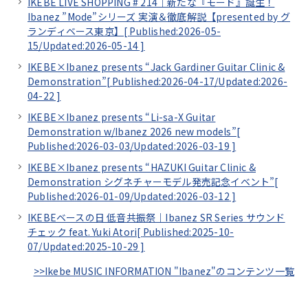
IKEBE LIVE SHOPPING # 214｜新たな『モード』誕生！
Ibanez ”Mode”シリーズ 実演＆徹底解説【presented by グ
ランディベース東京】[
Published:2026-05-
15/
Updated:2026-05-14
]
IKEBE×Ibanez presents “Jack Gardiner Guitar Clinic &
Demonstration”[
Published:2026-04-17/
Updated:2026-
04-22
]
IKEBE×Ibanez presents “Li-sa-X Guitar
Demonstration w/Ibanez 2026 new models”[
Published:2026-03-03/
Updated:2026-03-19
]
IKEBE×Ibanez presents “HAZUKI Guitar Clinic &
Demonstration シグネチャーモデル発売記念イベント”[
Published:2026-01-09/
Updated:2026-03-12
]
IKEBEベースの日 低音共振祭｜Ibanez SR Series サウンド
チェック feat. Yuki Atori[
Published:2025-10-
07/
Updated:2025-10-29
]
>>Ikebe MUSIC INFORMATION "Ibanez"のコンテンツ一覧