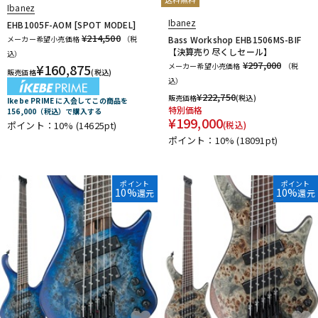
Ibanez
Ibanez
EHB1005F-AOM [SPOT MODEL]
¥214,500
メーカー希望小売価格
（税
Bass Workshop EHB1506MS-BIF
【決算売り尽くしセール】
込）
¥297,000
¥
160,875
メーカー希望小売価格
（税
販売価格
(税込)
込）
¥
222,750
販売価格
(税込)
Ikebe PRIME に入会してこの商品を
特別価格
156,000（税込）で購入する
¥
199,000
ポイント：10%
(14625pt)
(税込)
ポイント：10%
(18091pt)
ポイント
ポイント
10%
10%
還元
還元