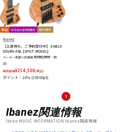
新品
送料無料
WEB注文店頭受取可
Ibanez
【入荷待ち、ご予約受付中】 EHB15
05SMS-FNL [SPOT MODEL]
¥286,000
メーカー希望小売価格
（税
込）
¥
214,500
販売価格
(税込)
ポイント：10%
(19500pt)
1
Ibanez関連情報
Ikebe MUSIC INFORMATION Ibanez関連情報