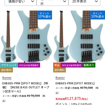
価格が安い
20 件表示
示
ポイント
ポイント
10%
10%
還元
還元
アウトレット
新品
動画あり
WEB注文店頭受取可
WEB注文店頭受取可
送料無料
送料無料
Ibanez
Ibanez
EHB605-PRM [SPOT MODEL] 【特
EHB605-PRM [SPOT MODEL]
価】 【IKEBE BASS OUTLET オープ
¥170,500
メーカー希望小売価格
（税
ン記念セール】
込）
¥170,500
メーカー希望小売価格
（税
¥
127,875
販売価格
(税込)
込）
ポイント：10%
(11625pt)