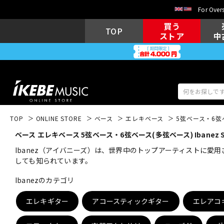
For Overs
買う
TOP
ストア
中
TOP
ONLINE STORE
ベース
エレキベース
5弦ベース・6弦
ベース エレキベース 5弦ベース・6弦ベース(多弦ベース) Ibanez SR
アコギ/エレ
エレキギター
アコ
Ibanez（アイバニーズ）は、世界中のトップアーティストに愛
しても知られています。
Ibanezのカテゴリ
キーボード
電子ピアノ
エレキギター
アコースティックギター
エレアコ