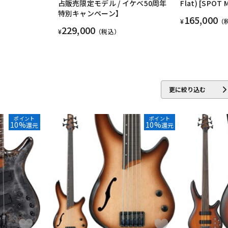
占販売限定モデル / イケベ50周年
Flat) [SPOT 
特別キャンペーン】
165,000
¥
（
229,000
¥
（税込）
更に絞り込む
ポイント
ポイント
10%
10%
還元
還元