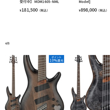
受付中】 MDM1605-NML
Model]
181,500
898,000
¥
（税込）
¥
（税込）
4
件
ポイント
10%
還元