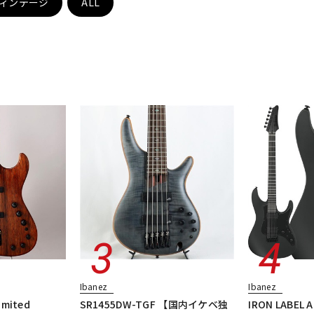
ィンテージ
ALL
DTM オンラ
レコーディン
イン納品
グ機器
ジ
Ibanez
Ibanez
imited
SR1455DW-TGF 【国内イケベ独
IRON LABEL A