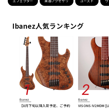
エフェクター
楽器アクセサリ
ユーズド
ヴ
DJ機器
DTM
Ibanez人気ランキング
中古
ヴィンテー
Ibanez
Ibanez
【8月下旬以降入荷予定、ご予約
VISONS IV2MDM [L