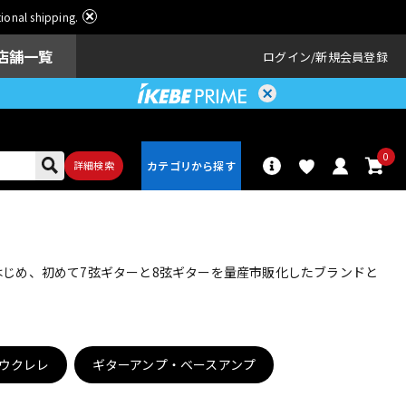
ational shipping.
店舗一覧
ログイン
新規会員登録
0
詳細検索
パーカッショ
ドラム
ン
をはじめ、初めて7弦ギターと8弦ギターを量産市販化したブランドと
アンプ
エフェクター
ウクレレ
ギターアンプ・ベースアンプ