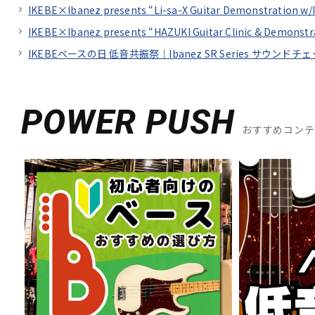
IKEBE×Ibanez presents “Li-sa-X Guitar Demonstration w/
IKEBE×Ibanez presents “HAZUKI Guitar Clinic &
IKEBEベースの日 低音共振祭｜Ibanez SR Series サウンドチェック fe
POWER PUSH
おすすめコン