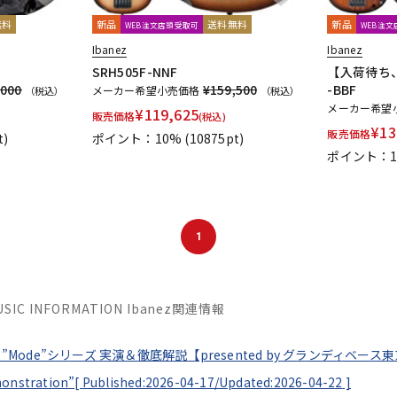
無料
新品
送料無料
新品
WEB注文店頭受取可
WEB注
Ibanez
Ibanez
SRH505F-NNF
【入荷待ち、
,000
¥159,500
-BBF
メーカー希望小売価格
（税込）
（税込）
メーカー希望
¥
119,625
販売価格
(税込)
¥
13
販売価格
t)
ポイント：10%
(10875pt)
ポイント：1
1
MUSIC INFORMATION Ibanez関連情報
nez ”Mode”シリーズ 実演＆徹底解説【presented by グランディベース
monstration”[
Published:2026-04-17/
Updated:2026-04-22
]