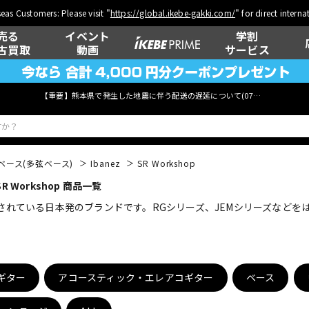
eas Customers: Please visit "
https://global.ikebe-gakki.com/
" for direct intern
売る
イベント
学割
古買取
動画
サービス
【重要】熊本県で発生した地震に伴う配送の遅延について(
07月29日
更新)
ベース(多弦ベース)
Ibanez
SR Workshop
 Workshop 商品一覧
ベース
ウクレレ
用されている日本発のブランドです。RGシリーズ、JEMシリーズなど
管楽器
その他楽器
ギター
アコースティック・エレアコギター
ベース