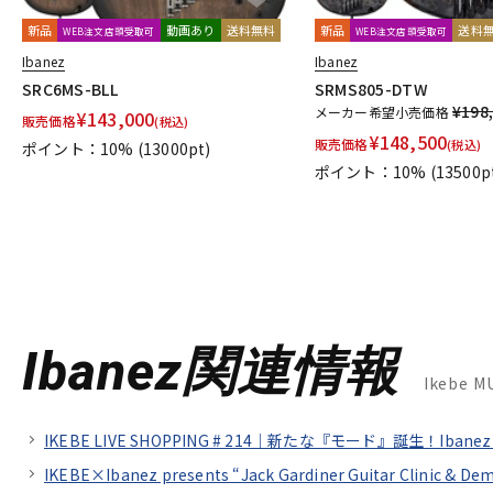
新品
動画あり
送料無料
新品
送料
WEB注文店頭受取可
WEB注文店頭受取可
Ibanez
Ibanez
SRC6MS-BLL
SRMS805-DTW
¥198
メーカー希望小売価格
¥
143,000
販売価格
(税込)
¥
148,500
販売価格
(税込)
ポイント：10%
(13000pt)
ポイント：10%
(13500p
Ibanez関連情報
Ikebe 
IKEBE LIVE SHOPPING # 214｜新たな『モード』誕生！Iba
IKEBE×Ibanez presents “Jack Gardiner Guitar Clinic & De