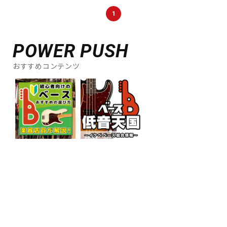
DTM オンライン納品
レコーディング機器
1
配信/ライブ機器
楽器アクセサリ
POWER PUSH
おすすめコンテンツ
中古
ヴィンテージ