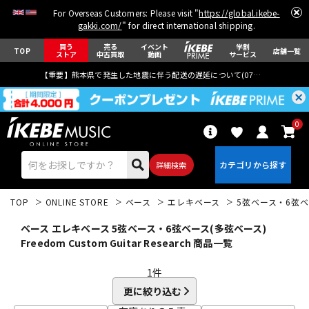
For Overseas Customers: Please visit "
https://global.ikebe-
gakki.com/
" for direct international shipping.
買う
売る
イベント
学割
TOP
店舗一覧
ストア
中古買取
動画
サービス
【重要】熊本県で発生した地震に伴う配送の遅延について(
07月29日
更新)
0
詳細検索
TOP
ONLINE STORE
ベース
エレキベース
5弦ベース・6弦ベ
ベース エレキベース 5弦ベース・6弦ベース(多弦ベース)
Freedom Custom Guitar Research 商品一覧
1
件
エレキギター
アコギ/エレアコ
更に絞り込む