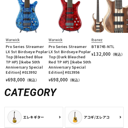
Warwick
Warwick
Ibanez
Pro Series Streamer
Pro Series Streamer
BTB745-NTL
LX 5st Birdseye Poplar
LX 5st Birdseye Poplar
132,000
¥
（税込）
Top (Bleached Blue
Top (Dark Bleached
TP HP) [Ikebe 50th
Red TP HP) [Ikebe 50th
Anniversary Special
Anniversary Special
Edition] #013992
Edition] #013956
698,000
698,000
¥
（税込）
¥
（税込）
CATEGORY
エレキギター
アコギ/エレアコ