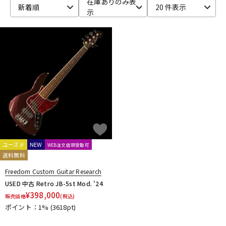
在庫ありのみ表
新着順
20 件表示
示
ベース
ウクレレ
ドラム
パーカッション
キーボード
電子ピアノ
管楽器
その他楽器
ユーズド
NEW
WEB注文店頭受取可
送料無料
アンプ
エフェクター
Freedom Custom Guitar Research
USED 中古 Retro JB-5st Mod. '24
¥
398,000
販売価格
(税込)
DJ機器
DTM
ポイント：1%
(3618pt)