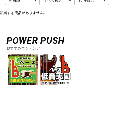
ベース
ウクレレ
該当する商品がありません。
ドラム
パーカッション
POWER PUSH
キーボード
電子ピアノ
おすすめコンテンツ
管楽器
その他楽器
アンプ
エフェクター
DJ機器
DTM