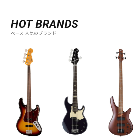
DTM オンライン納品
レコーディング機器
HOT BRANDS
配信/ライブ機器
楽器アクセサリ
ベース 人気のブランド
中古
ヴィンテージ