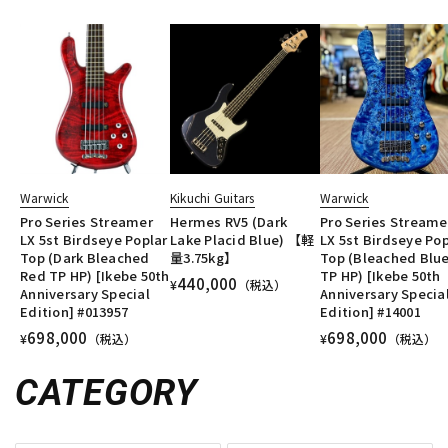
Warwick
Kikuchi Guitars
Warwick
Pro Series Streamer
Hermes RV5 (Dark
Pro Series Streame
LX 5st Birdseye Poplar
Lake Placid Blue) 【軽
LX 5st Birdseye Pop
Top (Dark Bleached
量3.75kg】
Top (Bleached Blu
Red TP HP) [Ikebe 50th
TP HP) [Ikebe 50th
440,000
¥
（税込）
Anniversary Special
Anniversary Specia
Edition] #013957
Edition] #14001
698,000
698,000
¥
（税込）
¥
（税込）
CATEGORY