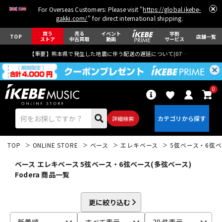
For Overseas Customers: Please visit "
https://global.ikebe-
gakki.com/
" for direct international shipping.
買う
売る
イベント
学割
TOP
店舗一覧
ストア
中古買取
動画
サービス
【重要】熊本県で発生した地震に伴う配送の遅延について(
07月29日
更新)
0
詳細検索
TOP
ONLINE STORE
ベース
エレキベース
5弦ベース・6弦ベ
ベース エレキベース 5弦ベース・6弦ベース(多弦ベース)
Fodera 商品一覧
エレキギター
アコギ/エレアコ
更に絞り込む
新着順
すべて表示
20 件表示