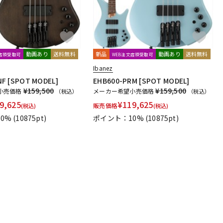
動画あり
送料無料
新品
動画あり
送料無料
文店頭受取可
WEB注文店頭受取可
Ibanez
F [SPOT MODEL]
EHB600-PRM [SPOT MODEL]
¥159,500
¥159,500
小売価格
メーカー希望小売価格
（税込）
（税込）
9,625
¥
119,625
販売価格
(税込)
(税込)
0%
(10875pt)
ポイント：10%
(10875pt)