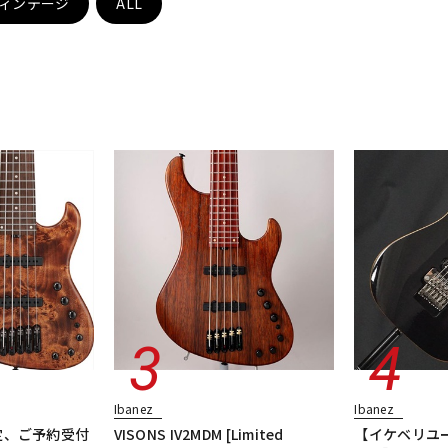
ィンテージ
ALL
DTM オンラ
レコーディン
イン納品
グ機器
ジ
Ibanez
Ibanez
定、ご予約受付
VISONS IV2MDM [Limited
【イケベリユー