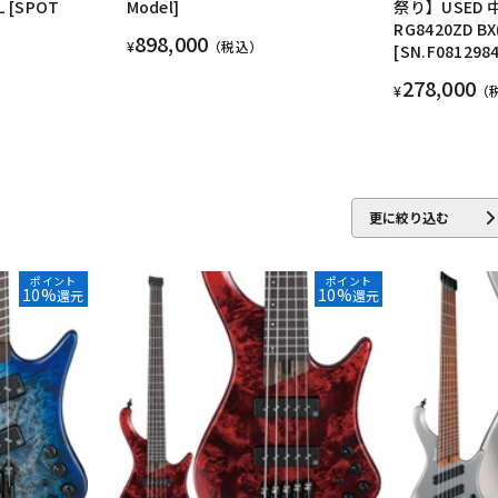
 [SPOT
Model]
祭り】USED 中
RG8420ZD BX
898,000
¥
（税込）
[SN.F0812
278,000
¥
（
更に絞り込む
ポイント
ポイント
10%
10%
還元
還元