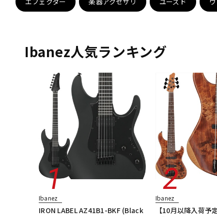
エフェクター
楽器アクセサリ
ユーズド
ヴ
DJ機器
DTM
Ibanez人気ランキング
中古
ヴィンテー
Ibanez
Ibanez
IRON LABEL AZ41B1-BKF (Black
【10月以降入荷予