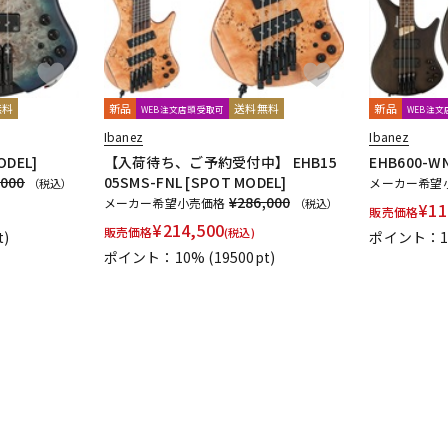
無料
新品
送料無料
新品
WEB注文店頭受取可
WEB注
Ibanez
Ibanez
ODEL]
【入荷待ち、ご予約受付中】 EHB15
EHB600-WN
,000
05SMS-FNL [SPOT MODEL]
メーカー希望
（税込）
¥286,000
メーカー希望小売価格
（税込）
¥
11
販売価格
¥
214,500
販売価格
(税込)
t)
ポイント：1
ポイント：10%
(19500pt)