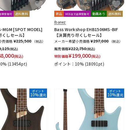
送料無料
新品
動画あり
送料無料
文店頭受取可
WEB注文店頭受取可
Ibanez
-MGM [SPOT MODEL]
Bass Workshop EHB1506MS-BIF
尽くしセール】
【決算売り尽くしセール】
¥225,500
¥297,000
小売価格
メーカー希望小売価格
（税込）
（税込）
9,125
¥
222,750
販売価格
(税込)
(税込)
48,000
¥
199,000
(税込)
特別価格
(税込)
0%
(13454pt)
ポイント：10%
(18091pt)
ポイント
ポイント
10%
10%
還元
還元