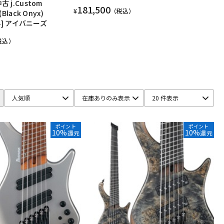
古 j.Custom
181,500
¥
（税込）
(Black Onyx)
984] アイバニーズ
税込）
人気順
在庫ありのみ表示
20 件表示
ポイント
ポイント
10%
10%
還元
還元