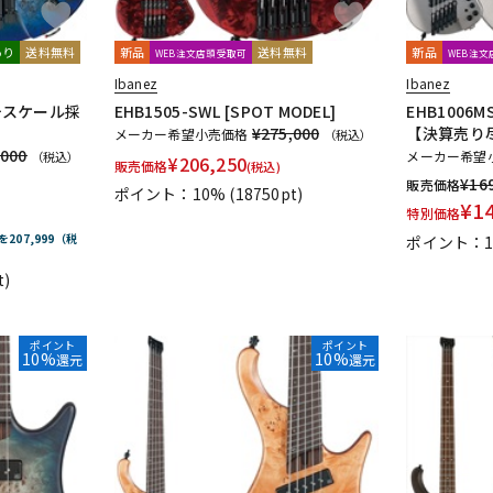
あり
送料無料
新品
送料無料
新品
WEB注文店頭受取可
WEB注
Ibanez
Ibanez
マルチスケール採
EHB1505-SWL [SPOT MODEL]
EHB1006MS
¥275,000
【決算売り
メーカー希望小売価格
（税込）
,000
メーカー希望
（税込）
¥
206,250
販売価格
(税込)
¥
16
販売価格
ポイント：10%
(18750pt)
¥
1
特別価格
を207,999（税
ポイント：1
t)
ポイント
ポイント
10%
10%
還元
還元