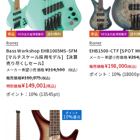
新品
送料無料
新品
送料
WEB注文店頭受取可
WEB注文店頭受取可
Ibanez
Ibanez
Bass Workshop EHB1005MS-SFM
EHB1500-CTF [SPOT M
[マルチスケール採用モデル] 【決算
¥264
メーカー希望小売価格
売り尽くしセール】
¥
198,000
販売価格
(税込)
¥214,500
メーカー希望小売価格
（税込）
ポイント：10%
(18000p
¥
160,875
販売価格
(税込)
¥
149,001
特別価格
(税込)
ポイント：10%
(13545pt)
ポイント
10%
還元