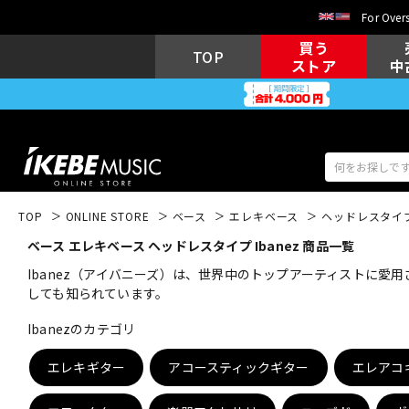
For Overs
買う
TOP
ストア
中
TOP
ONLINE STORE
ベース
エレキベース
ヘッドレスタイ
ベース エレキベース ヘッドレスタイプ Ibanez 商品一覧
アコギ/エレ
エレキギター
アコ
Ibanez（アイバニーズ）は、世界中のトップアーティストに愛
しても知られています。
Ibanezのカテゴリ
キーボード
電子ピアノ
エレキギター
アコースティックギター
エレアコ