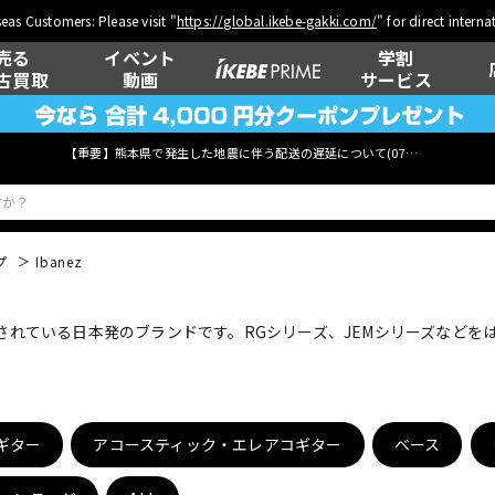
eas Customers: Please visit "
https://global.ikebe-gakki.com/
" for direct intern
売る
イベント
学割
古買取
動画
サービス
【重要】熊本県で発生した地震に伴う配送の遅延について(
07月29日
更新)
プ
Ibanez
ベース
ウクレレ
用されている日本発のブランドです。RGシリーズ、JEMシリーズなど
管楽器
その他楽器
ギター
アコースティック・エレアコギター
ベース