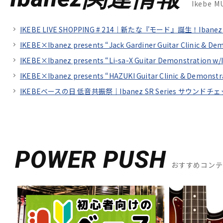
Ikebe 
IKEBE LIVE SHOPPING # 214｜新たな『モード』誕生！Iba
IKEBE×Ibanez presents “Jack Gardiner Guitar Clinic & De
IKEBE×Ibanez presents “Li-sa-X Guitar Demonstration w/
IKEBE×Ibanez presents “HAZUKI Guitar Clinic &
IKEBEベースの日 低音共振祭｜Ibanez SR Series サウンドチェック fe
POWER PUSH
おすすめコン