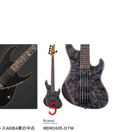
配信/ライブ
楽器アクセサ
機器
リ
Ibanez
スAKIBA夏の中古
MDM1605-DTW