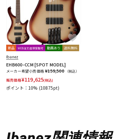
新品
動画あり
送料無料
WEB注文店頭受取可
Ibanez
EHB600-CCM [SPOT MODEL]
¥159,500
メーカー希望小売価格
（税込）
¥
119,625
販売価格
(税込)
ポイント：10%
(10875pt)
Ibanez関連情報