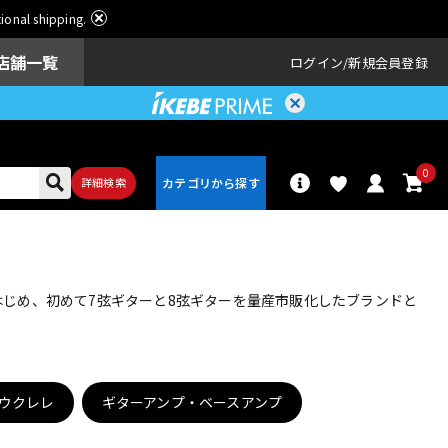
ational shipping.
店舗一覧
ログイン
新規会員登録
0
詳細検索
パーカッショ
ドラム
ン
をはじめ、初めて7弦ギターと8弦ギターを量産市販化したブランドと
アンプ
エフェクター
ウクレレ
ギターアンプ・ベースアンプ