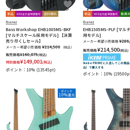
新品
送料無料
新品
動画
WEB注文店頭受取可
WEB注文店頭受取可
Ibanez
Ibanez
Bass Workshop EHB1005MS-BKF
EHB1505MS-PLF [
[マルチスケール採用モデル] 【決算
用モデル]
売り尽くしセール】
¥286
メーカー希望小売価格
¥214,500
メーカー希望小売価格
（税込）
¥
214,500
販売価格
(税込)
¥
160,875
販売価格
(税込)
¥
149,001
特別価格
(税込)
Ikebe PRIME に入会してこの商品
込）で購入する
ポイント：10%
(13545pt)
ポイント：10%
(19500p
ポイント
10%
還元