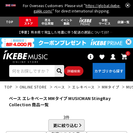
For Overseas Customers: Please visit "
https://global.ikebe-
gakki.com/
" for direct international shipping.
買う
売る
イベント
学割
TOP
店舗一覧
ストア
中古買取
動画
サービス
【重要】熊本県で発生した地震に伴う配送の遅延について(
07月29日
更新)
0
詳細検索
TOP
ONLINE STORE
ベース
エレキベース
MMタイプ
MU
ベース エレキベース MMタイプ MUSICMAN StingRay
Collection 商品一覧
3
件
エレキギター
アコギ/エレアコ
更に絞り込む