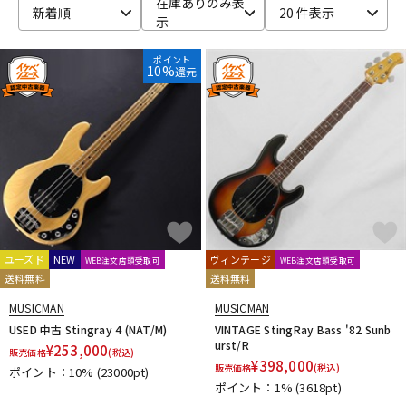
在庫ありのみ表
新着順
20 件表示
示
ベース
ウクレレ
ポイント
10%
還元
ドラム
パーカッション
キーボード
電子ピアノ
管楽器
その他楽器
ユーズド
NEW
ヴィンテージ
WEB注文店頭受取可
WEB注文店頭受取可
送料無料
送料無料
アンプ
エフェクター
MUSICMAN
MUSICMAN
USED 中古 Stingray 4 (NAT/M)
VINTAGE StingRay Bass '82 Sunb
urst/R
¥
253,000
販売価格
(税込)
DJ機器
DTM
¥
398,000
販売価格
(税込)
ポイント：10%
(23000pt)
ポイント：1%
(3618pt)