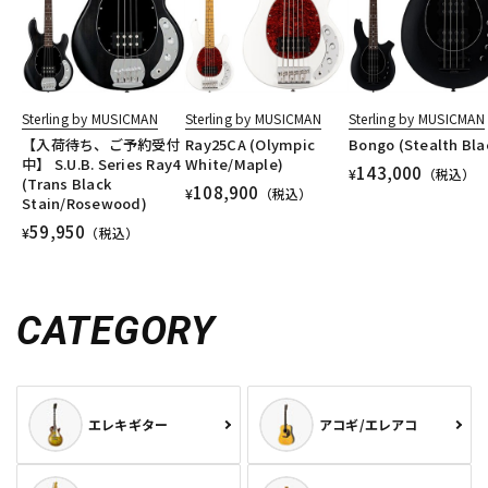
Sterling by MUSICMAN
Sterling by MUSICMAN
Sterling by MUSICMAN
【入荷待ち、ご予約受付
Ray25CA (Olympic
Bongo (Stealth Bla
中】 S.U.B. Series Ray4
White/Maple)
143,000
¥
（税込）
(Trans Black
108,900
¥
（税込）
Stain/Rosewood)
59,950
¥
（税込）
CATEGORY
エレキギター
アコギ/エレアコ