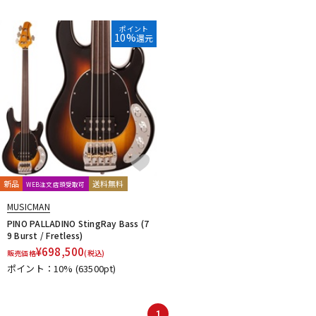
DTM オンライン納品
レコーディング機器
ポイント
10%
還元
配信/ライブ機器
楽器アクセサリ
中古
ヴィンテージ
新品
送料無料
WEB注文店頭受取可
MUSICMAN
PINO PALLADINO StingRay Bass (7
9 Burst / Fretless)
¥
698,500
販売価格
(税込)
ポイント：10%
(63500pt)
1