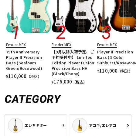
Fender MEX
Fender MEX
Fender MEX
75th Anniversary
【9月以降入荷予定、ご
Player II Precision
Player II Precision
予約受付中】 Limited
Bass (3-Color
Bass (Seafoam
Edition Player Fusion
Sunburst/Rosewoo
Green/Rosewood)
Precision Bass HH
110,000
¥
（税込）
(Black/Ebony)
110,000
¥
（税込）
176,000
¥
（税込）
CATEGORY
エレキギター
アコギ/エレアコ