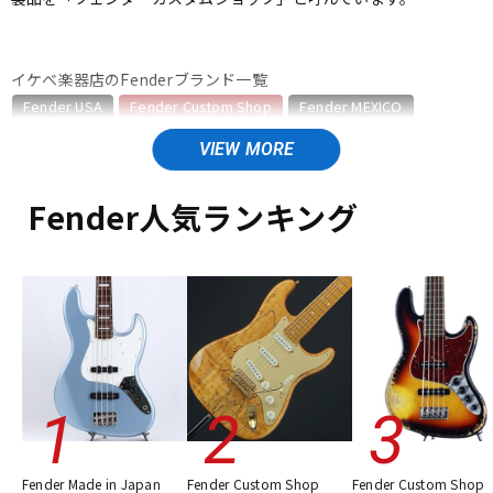
ベース
ウクレレ
イケベ楽器店のFenderブランド一覧
Fender USA
Fender Custom Shop
Fender MEXICO
ドラム
パーカッション
Fender Made in Japan
Fender Standard Series
Fender Acoustics
Fender Japan
Fender (Japan Exclusive Series)
その他Fender
キーボード
電子ピアノ
Fender人気ランキング
Fender Custom Shopのカテゴリ
エレキギター
エレキギター/ストラトキャスター・STタイプ
管楽器
その他楽器
エレキギター/テレキャスター・TLタイプ
エレキギター/ジャズマスタータイプ・JMタイプ
エレキギター/ジャズマスタータイプ・JGタイプ
ベース
アンプ
エフェクター
ユーズド
ヴィンテージ
ALL
DJ機器
DTM
Fender Made in Japan
Fender Custom Shop
Fender Custom Shop