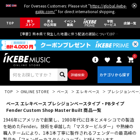
For Overseas Customers: Please visit "
https://global.ikebe-
gakki.com/
" for direct international shipping.
買う
売る
イベント
学割
TOP
店舗一覧
ストア
中古買取
動画
サービス
【重要】熊本県で発生した地震に伴う配送の遅延について(
07月29日
更新)
0
詳細検索
TOP
ONLINE STORE
ベース
エレキベース
プレシジョンベー
ベース エレキベース プレシジョンベースタイプ・PBタイプ
Fender Custom Shop Master Built 商品一覧
1946年にアメリカで創業し、1980年代に日本とメキシコでの製造
を始めたFender。技術を卓越した「マスタービルダー」や熟練の
エレキギター
アコギ/エレアコ
職人チームにより、1本1本丁寧に製作されるフェンダーの最高峰の
製品を「フェンダーカスタムショップ」と呼んでいます。