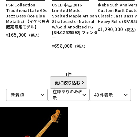
DTM オンライン納品
レコーディング機器
FSR Collection
USED 中古 2016
Ikebe 50th Anniver
Traditional Late 60s
Limited Model
Custom Built Cus
Jazz Bass (Ice Blue
Spalted Maple Artisan
Classic Jazz Bass V
Metallic) 【イケベ独占
Stratocaster Natural
Heavy Relic (SFAB3
配信/ライブ機器
楽器アクセサリ
販売限定モデル】
w/Gold Anodized PG
1,290,000
¥
（税込
[SN.CZ525592] フェンダ
165,000
¥
（税込）
ー
698,000
¥
（税込）
中古
ヴィンテージ
1
件
更に絞り込む
在庫ありのみ表
新着順
40 件表示
示