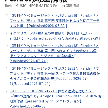
Ikebe MUSIC INFORMATION Fender関連情報
【週刊イケベミュージック・マガジン📖#19】Fender「オ
フセットボディ」特集 第三回 反骨精神あふれた使用アーテ
ィスト編！[
Published:2026-07-30
]
イケベリユースAKIBA 夏の中古祭り【8月1日（土）～
9（日）】[
Published:2026-07-27/
Updated:2026-07-29
]
【週刊イケベミュージック・マガジン📖#18】Fender「オ
フセットボディ」特集 第二回 あのスイッチの使い方も伝
授！ジャズマスターとジャガーの違い編！[
Published:2026-07-24
]
【週刊イケベミュージック・マガジン📖#17】Fender「オ
フセットボディ」特集 第一回 ストラトを超える最高級機か
らまさかの…その逆転の歴史[
Published:2026-07-
17/
Updated:2026-07-24
]
IKEBE LIVE SHOPPING #221｜個性と歴史を宿した’70
～’80sの逸品たち。Amigo Guitar Show Nashville 2026 現
地買付品【presented by ベースコレクション】[
Published:2026-06-03
]