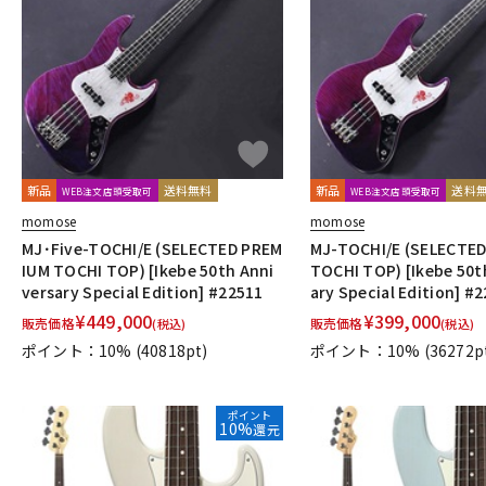
新品
送料無料
新品
送料
WEB注文店頭受取可
WEB注文店頭受取可
momose
momose
MJ･Five-TOCHI/E (SELECTED PREM
MJ-TOCHI/E (SELECTE
IUM TOCHI TOP) [Ikebe 50th Anni
TOCHI TOP) [Ikebe 50t
versary Special Edition] #22511
ary Special Edition] #
¥
449,000
¥
399,000
販売価格
販売価格
(税込)
(税込)
ポイント：10%
(40818pt)
ポイント：10%
(36272p
ポイント
10%
還元