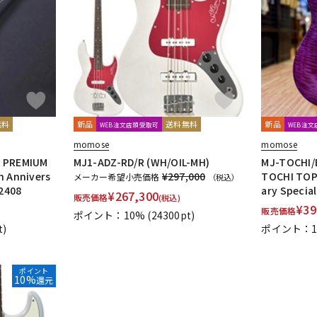
無料
新品
送料無料
新品
WEB注文店頭受取可
WEB注
momose
momose
D PREMIUM
MJ1-ADZ-RD/R (WH/OIL-MH)
MJ-TOCHI/
h Annivers
¥297,000
TOCHI TOP)
メーカー希望小売価格
（税込）
22408
ary Special
¥
267,300
販売価格
(税込)
¥
39
販売価格
ポイント：10%
(24300pt)
t)
ポイント：1
ポイント
10%
還元