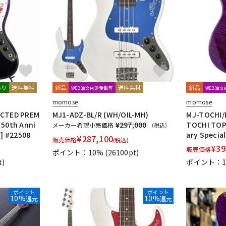
DTM オンラ
レコーディン
イン納品
グ機器
ジ
あり
送料無料
新品
送料無料
新品
WEB注文店頭受取可
WEB注
momose
momose
ECTED PREM
MJ1-ADZ-BL/R (WH/OIL-MH)
MJ-TOCHI/
 50th Anni
¥297,000
TOCHI TOP)
メーカー希望小売価格
（税込）
n] #22508
ary Special
¥
287,100
販売価格
(税込)
¥
39
販売価格
ポイント：10%
(26100pt)
t)
ポイント：1
ポイント
ポイント
10%
10%
還元
還元