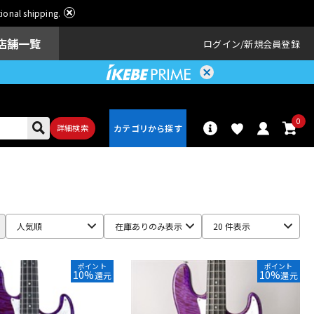
ational shipping.
店舗一覧
ログイン
新規会員登録
0
詳細検索
パーカッショ
ドラム
ン
人気順
在庫ありのみ表示
20 件表示
アンプ
エフェクター
ポイント
ポイント
10%
10%
還元
還元