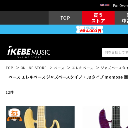
For Overs
買う
TOP
ストア
中
TOP
ONLINE STORE
ベース
エレキベース
ジャズベースタ
ベース エレキベース ジャズベースタイプ・JBタイプ momose 
アコギ/エレ
エレキギター
アコ
12
件
キーボード
電子ピアノ