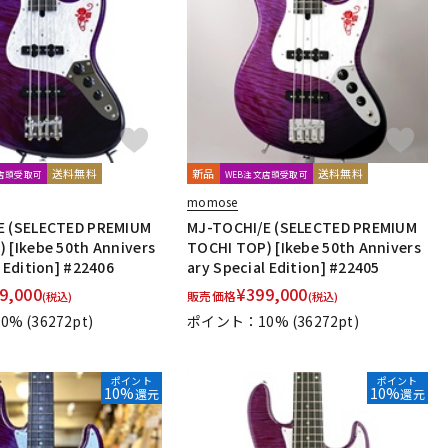
配信/ライブ
楽器アクセサ
機器
リ
送料無料
新品
送料無料
文店頭受取可
WEB注文店頭受取可
momose
E (SELECTED PREMIUM
MJ-TOCHI/E (SELECTED PREMIUM
 [Ikebe 50th Annivers
TOCHI TOP) [Ikebe 50th Annivers
 Edition] #22406
ary Special Edition] #22405
9,000
¥
399,000
販売価格
(税込)
(税込)
0%
(36272pt)
ポイント：10%
(36272pt)
ポイント
ポイント
10%
10%
還元
還元