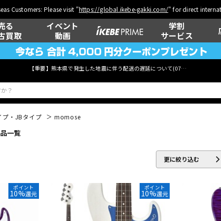
eas Customers: Please visit "
https://global.ikebe-gakki.com/
" for direct intern
売る
イベント
学割
古買取
動画
サービス
【重要】熊本県で発生した地震に伴う配送の遅延について(
07月29日
更新)
イプ・JBタイプ
momose
商品一覧
ベース
ウクレレ
更に絞り込む
管楽器
その他楽器
ポイント
ポイント
10%
10%
還元
還元