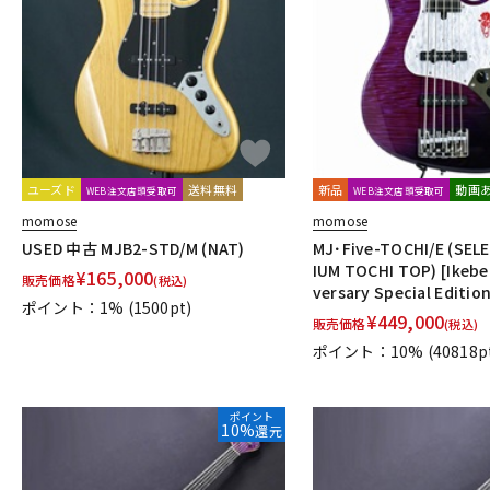
DJ機器
DTM
中古
ヴィンテー
ユーズド
送料無料
新品
動画
WEB注文店頭受取可
WEB注文店頭受取可
momose
momose
USED 中古 MJB2-STD/M (NAT)
MJ･Five-TOCHI/E (SEL
IUM TOCHI TOP) [Ikebe
¥
165,000
販売価格
(税込)
versary Special Editio
ポイント：1%
(1500pt)
¥
449,000
販売価格
(税込)
ポイント：10%
(40818p
ポイント
10%
還元