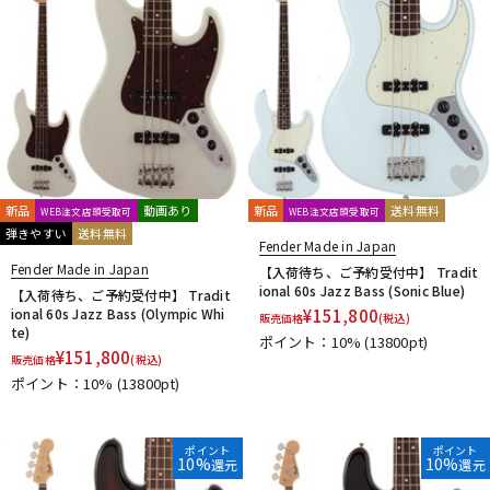
新品
動画あり
新品
送料無料
WEB注文店頭受取可
WEB注文店頭受取可
弾きやすい
送料無料
Fender Made in Japan
Fender Made in Japan
【入荷待ち、ご予約受付中】 Tradit
ional 60s Jazz Bass (Sonic Blue)
【入荷待ち、ご予約受付中】 Tradit
ional 60s Jazz Bass (Olympic Whi
¥
151,800
販売価格
(税込)
te)
ポイント：10%
(13800pt)
¥
151,800
販売価格
(税込)
ポイント：10%
(13800pt)
ポイント
ポイント
10%
10%
還元
還元