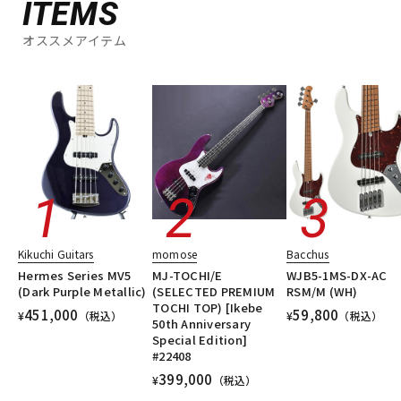
ITEMS
オススメアイテム
Kikuchi Guitars
momose
Bacchus
Hermes Series MV5
MJ-TOCHI/E
WJB5-1MS-DX-AC
(Dark Purple Metallic)
(SELECTED PREMIUM
RSM/M (WH)
TOCHI TOP) [Ikebe
451,000
59,800
¥
（税込）
¥
（税込）
50th Anniversary
Special Edition]
#22408
399,000
¥
（税込）