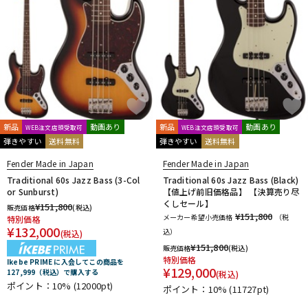
新品
動画あり
新品
動画あり
WEB注文店頭受取可
WEB注文店頭受取可
弾きやすい
送料無料
弾きやすい
送料無料
Fender Made in Japan
Fender Made in Japan
Traditional 60s Jazz Bass (3-Col
Traditional 60s Jazz Bass (Black)
or Sunburst)
【値上げ前旧価格品】 【決算売り尽
くしセール】
¥
151,800
販売価格
(税込)
¥151,800
メーカー希望小売価格
（税
特別価格
¥
132,000
込）
(税込)
¥
151,800
販売価格
(税込)
特別価格
Ikebe PRIME に入会してこの商品を
¥
129,000
127,999（税込）で購入する
(税込)
ポイント：10%
(12000pt)
ポイント：10%
(11727pt)