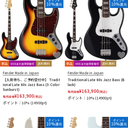
ポイント
ポイント
10%
10%
還元
還元
新品
送料無料
新品
送料無料
WEB注文店頭受取可
WEB注文店頭受取可
Fender Made in Japan
Fender Made in Japan
【入荷待ち、ご予約受付中】 Tradit
Traditional Late 60s Jazz Bass (B
ional Late 60s Jazz Bass (3-Color
lack)
Sunburst)
¥
163,900
販売価格
(税込)
¥
163,900
販売価格
(税込)
ポイント：10%
(14900pt)
ポイント：10%
(14900pt)
ポイント
ポイント
10%
10%
還元
還元