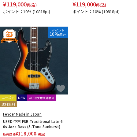
¥
119,000
¥
119,000
(税込)
(税込)
ポイント：10%
(10818pt)
ポイント：10%
(10818pt)
ポイント
10%
還元
ユーズド
NEW
WEB注文店頭受取可
送料無料
Fender Made in Japan
USED 中古 FSR Traditional Late 6
0s Jazz Bass (3-Tone Sunburst)
¥
118,000
販売価格
(税込)