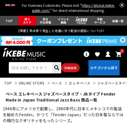
For Overseas Customers: Please visit "
https://global.ikebe-
gakki.com/
" for direct international shipping.
買う
売る
イベント
学割
TOP
店舗一覧
ストア
中古買取
動画
サービス
【重要】熊本県で発生した地震に伴う配送の遅延について(
07月29日
更新)
0
詳細検索
TOP
ONLINE STORE
ベース
エレキベース
ジャズベースタイ
ベース エレキベース ジャズベースタイプ・JBタイプ Fender
Made in Japan Traditional Jazz Bass 商品一覧
1946年にアメリカで創業し、1980年代に日本とメキシコでの製造
を始めたFender。かつて「Fender Japan」だった日本製ならでは
エレキギター
アコギ/エレアコ
の精巧なクオリティをもったシリーズ。