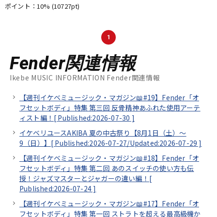
ポイント：10%
(10727pt)
1
Fender関連情報
Ikebe MUSIC INFORMATION Fender関連情報
【週刊イケベミュージック・マガジン📖#19】Fender「オ
フセットボディ」特集 第三回 反骨精神あふれた使用アーテ
ィスト編！[
Published:2026-07-30
]
イケベリユースAKIBA 夏の中古祭り【8月1日（土）～
9（日）】[
Published:2026-07-27/
Updated:2026-07-29
]
【週刊イケベミュージック・マガジン📖#18】Fender「オ
フセットボディ」特集 第二回 あのスイッチの使い方も伝
授！ジャズマスターとジャガーの違い編！[
Published:2026-07-24
]
【週刊イケベミュージック・マガジン📖#17】Fender「オ
フセットボディ」特集 第一回 ストラトを超える最高級機か