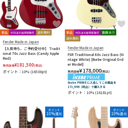
新品
送料無料
新品
動画あり
WEB注文店頭受取可
WEB注文店頭受取可
送料無料
Fender Made in Japan
Fender Made in Japan
【入荷待ち、ご予約受付中】 Tradit
ional 70s Jazz Bass (Candy Apple
FSR Traditional 60s Jazz Bass (Vi
Red)
ntage White) [Ikebe Original Ord
¥
181,500
er Model]
販売価格
(税込)
¥
178,000
ポイント：10%
(16500pt)
販売価格
(税込)
Ikebe PRIME に入会してこの商品を
171,999（税込）で購入する
ポイント：10%
(16181pt)
ポイント
ポイント
10%
10%
還元
還元