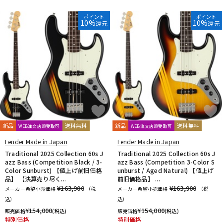
ポイント
ポイント
10%
10%
還元
還元
新品
送料無料
新品
送料無料
WEB注文店頭受取可
WEB注文店頭受取可
Fender Made in Japan
Fender Made in Japan
Traditional 2025 Collection 60s J
Traditional 2025 Collection 60s J
azz Bass (Competition Black / 3-
azz Bass (Competition 3-Color S
Color Sunburst) 【値上げ前旧価格
unburst / Aged Natural) 【値上げ
品】 【決算売り尽く...
前旧価格品】 ...
¥163,900
¥163,900
メーカー希望小売価格
（税
メーカー希望小売価格
（税
込）
込）
¥
154,000
¥
154,000
販売価格
(税込)
販売価格
(税込)
特別価格
特別価格