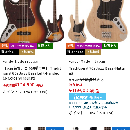
新品
動画あり
新品
動画あり
WEB注文店頭受取可
WEB注文店頭受取可
弾きやすい
送料無料
弾きやすい
送料無料
Fender Made in Japan
Fender Made in Japan
【入荷待ち、ご予約受付中】 Tradit
Traditional 70s Jazz Bass (Natur
ional 60s Jazz Bass Left-Handed
al)
(3-Color Sunburst)
¥
181,500
販売価格
(税込)
¥
174,900
特別価格
販売価格
(税込)
¥
169,000
(税込)
ポイント：10%
(15900pt)
Ikebe PRIME に入会してこの商品を
162,999（税込）で購入する
ポイント：10%
(15363pt)