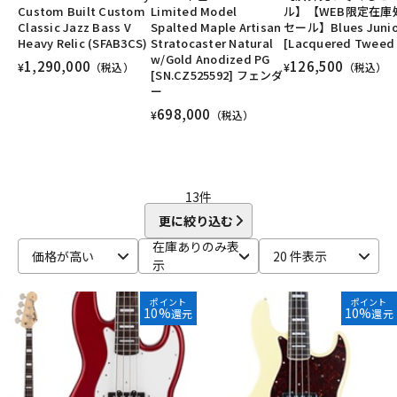
Custom Built Custom
Limited Model
ル】【WEB限定在庫
DTM オンライン納品
レコーディング機器
ベース/#Traditional Jazz Bass
ベース/#Heritage Precision Bass
Classic Jazz Bass V
Spalted Maple Artisan
セール】Blues Junio
ベース/#Heritage Jazz Bass
ユーズド
ヴィンテージ
ALL
Heavy Relic (SFAB3CS)
Stratocaster Natural
[Lacquered Tweed 
w/Gold Anodized PG
1,290,000
126,500
¥
（税込）
¥
（税込）
[SN.CZ525592] フェンダ
配信/ライブ機器
楽器アクセサリ
ー
698,000
¥
（税込）
中古
ヴィンテージ
13
件
更に絞り込む
在庫ありのみ表
価格が高い
20 件表示
示
ポイント
ポイント
10%
10%
還元
還元