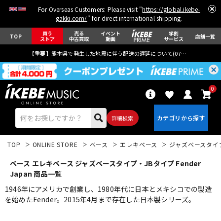
For Overseas Customers: Please visit "
https://global.ikebe-
gakki.com/
" for direct international shipping.
買う
売る
イベント
学割
TOP
店舗一覧
ストア
中古買取
動画
サービス
【重要】熊本県で発生した地震に伴う配送の遅延について(
07月29日
更新)
0
詳細検索
TOP
ONLINE STORE
ベース
エレキベース
ジャズベースタイ
ベース エレキベース ジャズベースタイプ・JBタイプ Fender
Japan 商品一覧
1946年にアメリカで創業し、1980年代に日本とメキシコでの製造
を始めたFender。2015年4月まで存在した日本製シリーズ。
エレキギター
アコギ/エレアコ