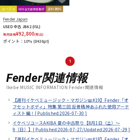
ユーズド
送料無料
WEB注文店頭受取可
Fender Japan
USED 中古 JB62 (ISL)
¥
92,800
販売価格
(税込)
ポイント：10%
(8436pt)
1
Fender関連情報
Ikebe MUSIC INFORMATION Fender関連情報
【週刊イケベミュージック・マガジン📖#19】Fender「オ
フセットボディ」特集 第三回 反骨精神あふれた使用アーテ
ィスト編！[
Published:2026-07-30
]
イケベリユースAKIBA 夏の中古祭り【8月1日（土）～
9（日）】[
Published:2026-07-27/
Updated:2026-07-29
]
【週刊イケベミュージック・マガジン📖#18】Fender「オ