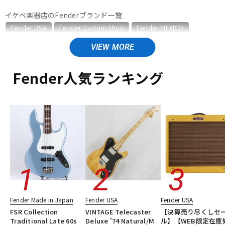
イケベ楽器店のFenderブランド一覧
ベース
ウクレレ
Fender USA
Fender Custom Shop
Fender MEXICO
Fender Made in Japan
Fender Standard Series
Fender Acoustics
ドラム
Fender Japan
パーカッション
Fender (Japan Exclusive Series)
その他Fender
Fender人気ランキング
Fender Japanのカテゴリ
キーボード
電子ピアノ
エレキギター
ベース
ギターアンプ・ベースアンプ
楽器アクセサリ
ユーズド
ヴィンテージ
ALL
管楽器
その他楽器
アンプ
エフェクター
DJ機器
DTM
Fender Made in Japan
Fender USA
Fender USA
FSR Collection
VINTAGE Telecaster
【決算売り尽くしセ
Traditional Late 60s
Deluxe '74 Natural/M
ル】【WEB限定在庫