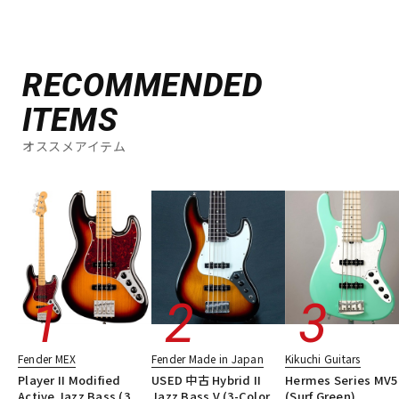
RECOMMENDED
ITEMS
オススメアイテム
Fender MEX
Fender Made in Japan
Kikuchi Guitars
Player II Modified
USED 中古 Hybrid II
Hermes Series MV5
Active Jazz Bass (3
Jazz Bass V (3-Color
(Surf Green)