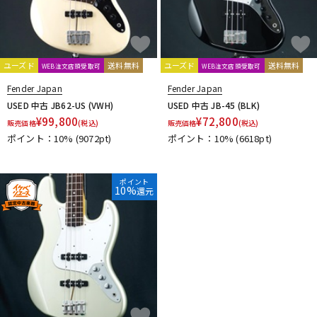
ユーズド
送料無料
ユーズド
送料無料
WEB注文店頭受取可
WEB注文店頭受取可
Fender Japan
Fender Japan
USED 中古 JB62-US (VWH)
USED 中古 JB-45 (BLK)
¥
99,800
¥
72,800
販売価格
(税込)
販売価格
(税込)
ポイント：10%
(9072pt)
ポイント：10%
(6618pt)
ポイント
10%
還元