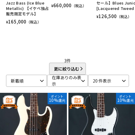
Jazz Bass (Ice Blue
セール】Blues Junio
DTM オンライン納品
レコーディング機器
660,000
¥
（税込）
Metallic) 【イケベ独占
[Lacquered Tweed 
販売限定モデル】
126,500
¥
（税込）
165,000
¥
（税込）
配信/ライブ機器
楽器アクセサリ
中古
ヴィンテージ
3
件
更に絞り込む
在庫ありのみ表
新着順
20 件表示
示
ポイント
ポイント
10%
10%
還元
還元