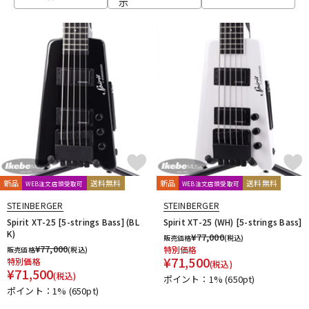
示
ベース
ウクレレ
ドラム
パーカッション
キーボード
電子ピアノ
管楽器
その他楽器
新品
送料無料
新品
送料無料
WEB注文店頭受取可
WEB注文店頭受取可
STEINBERGER
STEINBERGER
アンプ
エフェクター
Spirit XT-25 [5-strings Bass] (BL
Spirit XT-25 (WH) [5-strings Bass]
K)
¥
77,000
販売価格
(税込)
¥
77,000
特別価格
販売価格
(税込)
¥
71,500
特別価格
(税込)
DJ機器
DTM
¥
71,500
(税込)
ポイント：1%
(650pt)
ポイント：1%
(650pt)