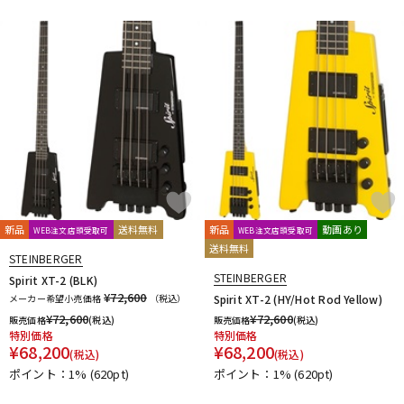
DTM オンライン納品
レコーディング機器
配信/ライブ機器
楽器アクセサリ
中古
ヴィンテージ
新品
送料無料
新品
動画あり
WEB注文店頭受取可
WEB注文店頭受取可
送料無料
STEINBERGER
STEINBERGER
Spirit XT-2 (BLK)
¥72,600
メーカー希望小売価格
（税込）
Spirit XT-2 (HY/Hot Rod Yellow)
¥
72,600
¥
72,600
販売価格
(税込)
販売価格
(税込)
特別価格
特別価格
¥
68,200
¥
68,200
(税込)
(税込)
ポイント：1%
(620pt)
ポイント：1%
(620pt)