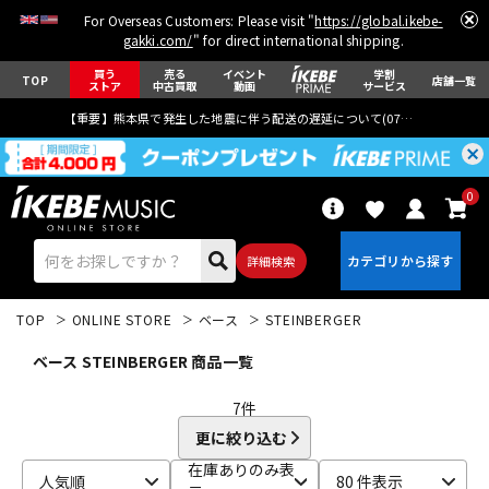
For Overseas Customers: Please visit "
https://global.ikebe-
gakki.com/
" for direct international shipping.
買う
売る
イベント
学割
TOP
店舗一覧
ストア
中古買取
動画
サービス
【重要】熊本県で発生した地震に伴う配送の遅延について(
07月29日
更新)
0
詳細検索
TOP
ONLINE STORE
ベース
STEINBERGER
ベース STEINBERGER 商品一覧
7
件
更に絞り込む
エレキギター
アコギ/エレアコ
在庫ありのみ表
人気順
80 件表示