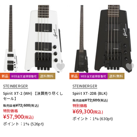
新品
送料無料
新品
送料無料
WEB注文店頭受取可
WEB注文店頭受取可
STEINBERGER
STEINBERGER
Spirit XT-2 (WH) 【決算売り尽くし
Spirit XT-2DB (BLK)
セール】
¥
72,600
販売価格
(税込)
¥
72,600
特別価格
販売価格
(税込)
¥
69,300
特別価格
(税込)
¥
57,900
(税込)
ポイント：1%
(630pt)
ポイント：1%
(526pt)