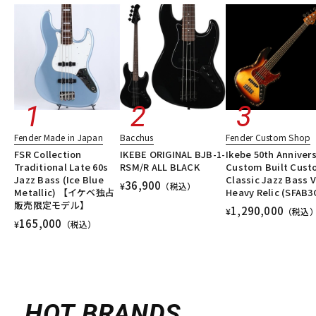
Fender Made in Japan
Bacchus
Fender Custom Shop
FSR Collection
IKEBE ORIGINAL BJB-1-
Ikebe 50th Anniver
Traditional Late 60s
RSM/R ALL BLACK
Custom Built Cus
Jazz Bass (Ice Blue
Classic Jazz Bass V
36,900
¥
（税込）
Metallic) 【イケベ独占
Heavy Relic (SFAB3
販売限定モデル】
1,290,000
¥
（税込
165,000
¥
（税込）
HOT BRANDS