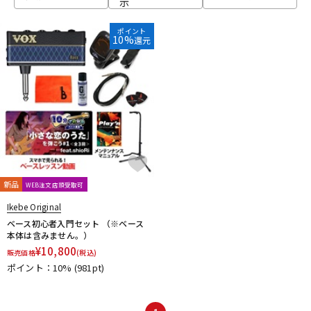
示
ベース
ウクレレ
ポイント
10%
還元
ドラム
パーカッション
キーボード
電子ピアノ
管楽器
その他楽器
新品
WEB注文店頭受取可
Ikebe Original
アンプ
エフェクター
ベース初心者入門セット （※ベース
本体は含みません。）
¥
10,800
販売価格
(税込)
ポイント：10%
(981pt)
DJ機器
DTM