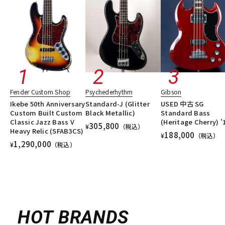
Fender Custom Shop
Psychederhythm
Gibson
Ikebe 50th Anniversary
Standard-J (Glitter
USED 中古 SG
Custom Built Custom
Black Metallic)
Standard Bass
Classic Jazz Bass V
(Heritage Cherry) '
305,800
¥
（税込）
Heavy Relic (SFAB3CS)
188,000
¥
（税込）
1,290,000
¥
（税込）
HOT BRANDS