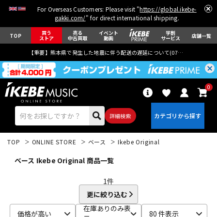
For Overseas Customers: Please visit "
https://global.ikebe-
gakki.com/
" for direct international shipping.
買う
売る
イベント
学割
TOP
店舗一覧
ストア
中古買取
動画
サービス
【重要】熊本県で発生した地震に伴う配送の遅延について(
07月29日
更新)
0
詳細検索
TOP
ONLINE STORE
ベース
Ikebe Original
ベース Ikebe Original 商品一覧
1
件
更に絞り込む
エレキギター
アコギ/エレアコ
在庫ありのみ表
価格が高い
80 件表示