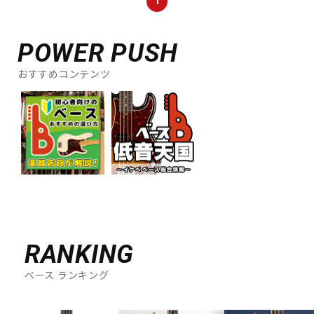
1
DTM オンライン納品
レコーディング機器
POWER PUSH
配信/ライブ機器
楽器アクセサリ
おすすめコンテンツ
中古
ヴィンテージ
RANKING
ベース ランキング