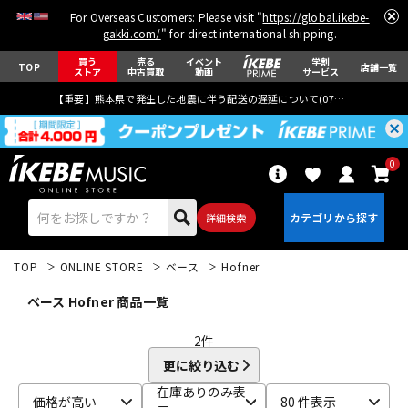
For Overseas Customers: Please visit "
https://global.ikebe-
gakki.com/
" for direct international shipping.
買う
売る
イベント
学割
TOP
店舗一覧
ストア
中古買取
動画
サービス
【重要】熊本県で発生した地震に伴う配送の遅延について(
07月29日
更新)
0
詳細検索
TOP
ONLINE STORE
ベース
Hofner
ベース Hofner 商品一覧
2
件
更に絞り込む
エレキギター
アコギ/エレアコ
在庫ありのみ表
価格が高い
80 件表示