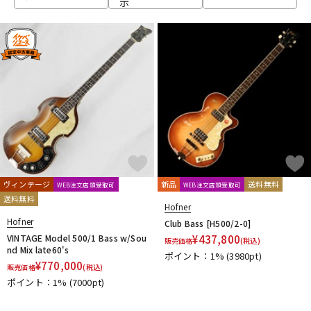
示
ベース
ウクレレ
ドラム
パーカッション
キーボード
電子ピアノ
管楽器
その他楽器
ヴィンテージ
新品
送料無料
WEB注文店頭受取可
WEB注文店頭受取可
送料無料
Hofner
アンプ
エフェクター
Hofner
Club Bass [H500/2-0]
VINTAGE Model 500/1 Bass w/Sou
¥
437,800
販売価格
(税込)
nd Mix late60's
ポイント：1%
(3980pt)
¥
770,000
販売価格
(税込)
DJ機器
DTM
ポイント：1%
(7000pt)