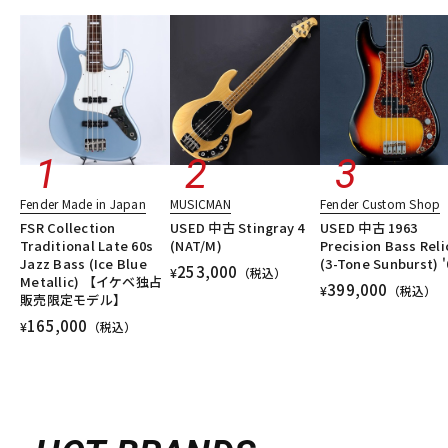
Fender Made in Japan
MUSICMAN
Fender Custom Shop
FSR Collection
USED 中古 Stingray 4
USED 中古 1963
Traditional Late 60s
(NAT/M)
Precision Bass Reli
Jazz Bass (Ice Blue
(3-Tone Sunburst) '
253,000
¥
（税込）
Metallic) 【イケベ独占
399,000
¥
（税込）
販売限定モデル】
165,000
¥
（税込）