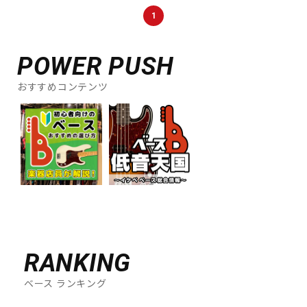
DTM オンライン納品
レコーディング機器
1
POWER PUSH
配信/ライブ機器
楽器アクセサリ
おすすめコンテンツ
中古
ヴィンテージ
RANKING
ベース ランキング