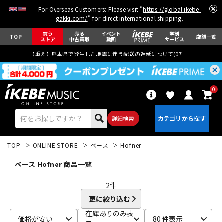
For Overseas Customers: Please visit "
https://global.ikebe-
gakki.com/
" for direct international shipping.
買う
売る
イベント
学割
TOP
店舗一覧
ストア
中古買取
動画
サービス
【重要】熊本県で発生した地震に伴う配送の遅延について(
07月29日
更新)
0
詳細検索
TOP
ONLINE STORE
ベース
Hofner
ベース Hofner 商品一覧
2
件
更に絞り込む
エレキギター
アコギ/エレアコ
在庫ありのみ表
価格が安い
80 件表示