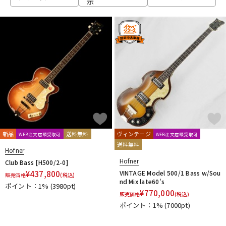
示
ベース
ウクレレ
ドラム
パーカッション
キーボード
電子ピアノ
管楽器
その他楽器
新品
送料無料
ヴィンテージ
WEB注文店頭受取可
WEB注文店頭受取可
送料無料
Hofner
アンプ
エフェクター
Hofner
Club Bass [H500/2-0]
¥
437,800
VINTAGE Model 500/1 Bass w/Sou
販売価格
(税込)
nd Mix late60's
ポイント：1%
(3980pt)
¥
770,000
販売価格
(税込)
DJ機器
DTM
ポイント：1%
(7000pt)