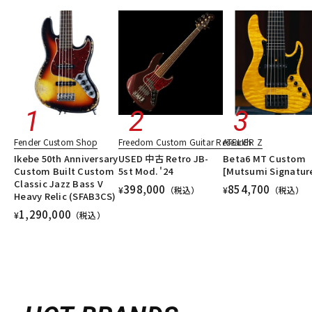
Fender Custom Shop
Freedom Custom Guitar Research
ATELIER Z
Ikebe 50th Anniversary
USED 中古 Retro JB-
Beta6 MT Custom
Custom Built Custom
5st Mod. '24
[Mutsumi Signatur
Classic Jazz Bass V
398,000
854,700
¥
（税込）
¥
（税込）
Heavy Relic (SFAB3CS)
1,290,000
¥
（税込）