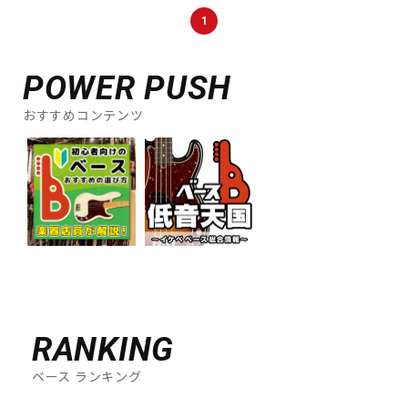
DTM オンライン納品
レコーディング機器
1
POWER PUSH
配信/ライブ機器
楽器アクセサリ
おすすめコンテンツ
中古
ヴィンテージ
RANKING
ベース ランキング