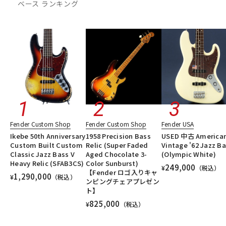
ベース ランキング
DTM オンライン納品
レコーディング機器
配信/ライブ機器
楽器アクセサリ
中古
ヴィンテージ
Fender Custom Shop
Fender Custom Shop
Fender USA
Ikebe 50th Anniversary
1958 Precision Bass
USED 中古 America
Custom Built Custom
Relic (Super Faded
Vintage '62 Jazz B
Classic Jazz Bass V
Aged Chocolate 3-
(Olympic White)
Heavy Relic (SFAB3CS)
Color Sunburst)
249,000
¥
（税込）
【Fender ロゴ入りキャ
1,290,000
¥
（税込）
ンピングチェアプレゼン
ト】
825,000
¥
（税込）