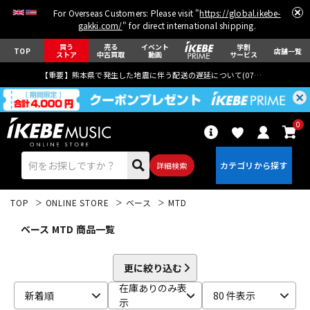
For Overseas Customers: Please visit "
https://global.ikebe-
gakki.com/
" for direct international shipping.
買う
売る
イベント
学割
TOP
店舗一覧
ストア
中古買取
動画
サービス
【重要】熊本県で発生した地震に伴う配送の遅延について(
07月29日
更新)
0
詳細検索
TOP
ONLINE STORE
ベース
MTD
ベース MTD 商品一覧
更に絞り込む
エレキギター
アコギ/エレアコ
在庫ありのみ表
新着順
80 件表示
示