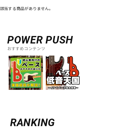
該当する商品がありません。
ベース
ウクレレ
ドラム
パーカッション
POWER PUSH
おすすめコンテンツ
キーボード
電子ピアノ
管楽器
その他楽器
アンプ
エフェクター
DJ機器
DTM
RANKING