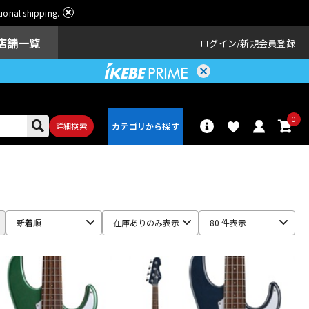
ational shipping.
店舗一覧
ログイン
新規会員登録
0
詳細検索
パーカッショ
ドラム
ン
新着順
在庫ありのみ表示
80 件表示
アンプ
エフェクター