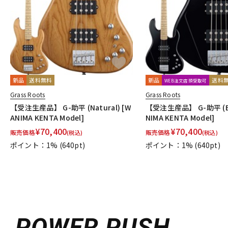
新品
送料無料
新品
送料
WEB注文店頭受取可
Grass Roots
Grass Roots
【受注生産品】 G-助平 (Natural) [W
【受注生産品】 G-助平 (Bl
ANIMA KENTA Model]
NIMA KENTA Model]
¥
70,400
¥
70,400
販売価格
販売価格
(税込)
(税込)
ポイント：1%
(640pt)
ポイント：1%
(640pt)
POWER PUSH