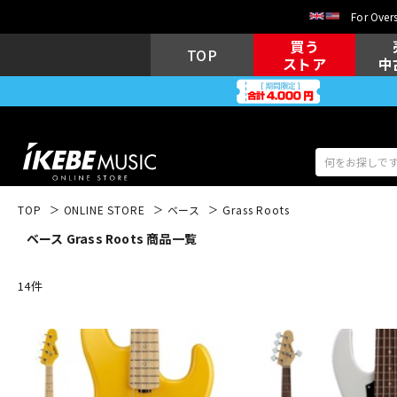
For Overs
買う
TOP
ストア
中
TOP
ONLINE STORE
ベース
Grass Roots
ベース Grass Roots 商品一覧
アコギ/エレ
エレキギター
アコ
14
件
キーボード
電子ピアノ