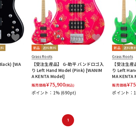
無料
新品
送料無料
新品
送料無
Grass Roots
Grass Roots
ack) [WA
【受注生産品】 G-助平 バンドロゴ入
【受注生産品
り Left Hand Model (Pink) [WANIM
り Left Han
A KENTA Model]
MA KENTA 
¥
75,900
¥
75
販売価格
販売価格
(税込)
ポイント：1%
(690pt)
ポイント：
1