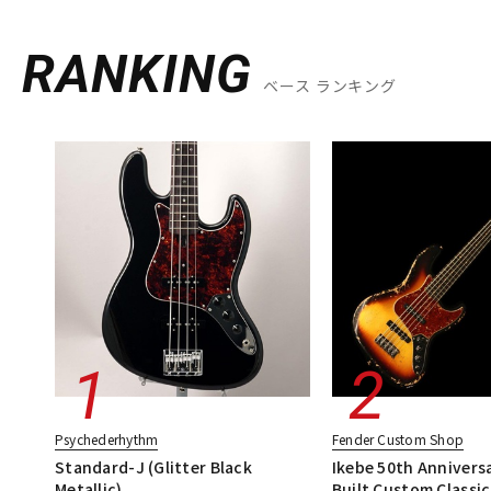
RANKING
ベース ランキング
Psychederhythm
Fender Custom Shop
Standard-J (Glitter Black
Ikebe 50th Annivers
Metallic)
Built Custom Classic