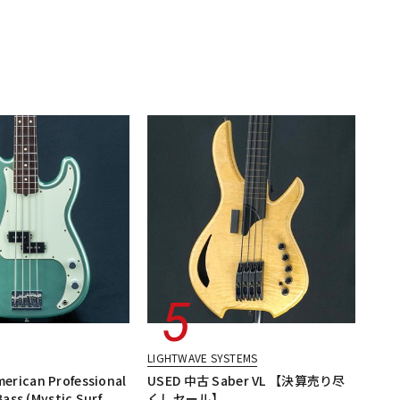
LIGHTWAVE SYSTEMS
rican Professional
USED 中古 Saber VL 【決算売り尽
Bass (Mystic Surf
くしセール】