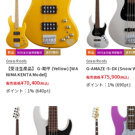
DJ機器
DTM
中古
ヴィンテー
新品
送料無料
新品
送料
WEB注文店頭受取可
WEB注文店頭受取可
Grass Roots
Grass Roots
【受注生産品】 G-助平 (Yellow) [WA
G-AMAZE-5-DX (Snow W
NIMA KENTA Model]
¥
75,900
販売価格
(税込)
¥
70,400
販売価格
(税込)
ポイント：1%
(690pt)
ポイント：1%
(640pt)