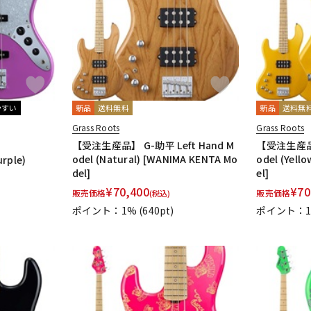
やすい
新品
送料無料
新品
送料無
Grass Roots
Grass Roots
【受注生産品】 G-助平 Left Hand M
【受注生産品】 
odel (Natural) [WANIMA KENTA Mo
odel (Yell
urple)
del]
el]
¥
70,400
¥
70
販売価格
販売価格
(税込)
ポイント：1%
(640pt)
ポイント：