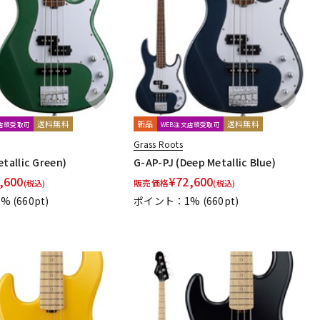
配信/ライブ
楽器アクセサ
機器
リ
送料無料
新品
送料無料
文店頭受取可
WEB注文店頭受取可
Grass Roots
etallic Green)
G-AP-PJ (Deep Metallic Blue)
,600
¥
72,600
販売価格
(税込)
(税込)
1%
(660pt)
ポイント：1%
(660pt)