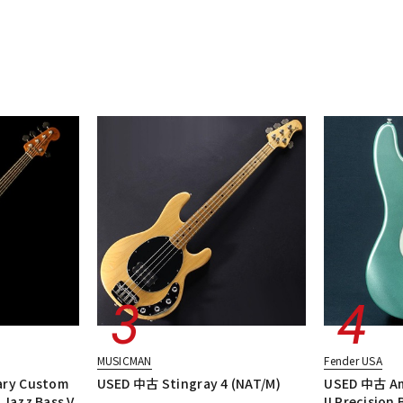
MUSICMAN
Fender USA
ary Custom
USED 中古 Stingray 4 (NAT/M)
USED 中古 Ame
 Jazz Bass V
II Precision 