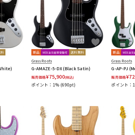
DTM オンラ
レコーディン
イン納品
グ機器
ジ
無料
新品
送料無料
新品
WEB注文店頭受取可
WEB注
Grass Roots
Grass Roots
hite)
G-AMAZE-5-DX (Black Satin)
G-AP-PJ (M
¥
75,900
¥
72
販売価格
販売価格
(税込)
ポイント：1%
(690pt)
ポイント：