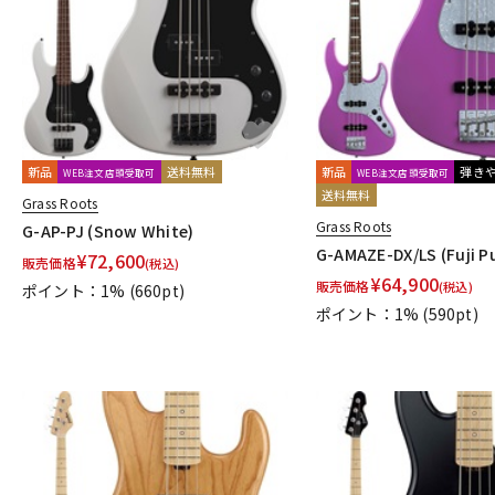
新品
送料無料
新品
弾き
WEB注文店頭受取可
WEB注文店頭受取可
送料無料
Grass Roots
Grass Roots
G-AP-PJ (Snow White)
G-AMAZE-DX/LS (Fuji P
¥
72,600
販売価格
(税込)
¥
64,900
販売価格
(税込)
ポイント：1%
(660pt)
ポイント：1%
(590pt)