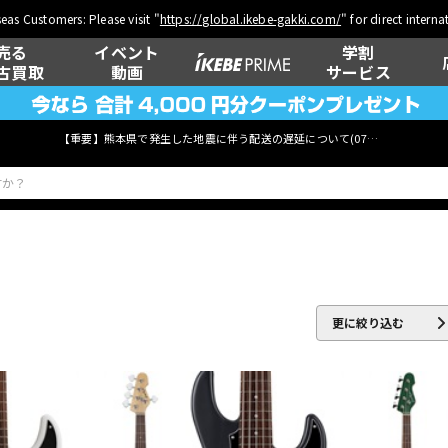
eas Customers: Please visit "
https://global.ikebe-gakki.com/
" for direct intern
売る
イベント
学割
古買取
動画
サービス
【重要】熊本県で発生した地震に伴う配送の遅延について(
07月29日
更新)
ベース
ウクレレ
更に絞り込む
管楽器
その他楽器