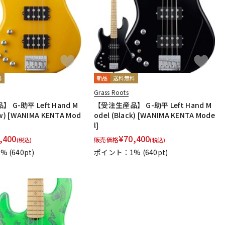
料
新品
送料無料
Grass Roots
G-助平 Left Hand M
【受注生産品】 G-助平 Left Hand M
ow) [WANIMA KENTA Mod
odel (Black) [WANIMA KENTA Mode
l]
,400
¥
70,400
販売価格
(税込)
(税込)
1%
(640pt)
ポイント：1%
(640pt)