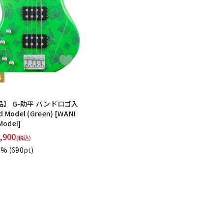
料
】 G-助平 バンドロゴ入
d Model (Green) [WANI
Model]
,900
(税込)
1%
(690pt)