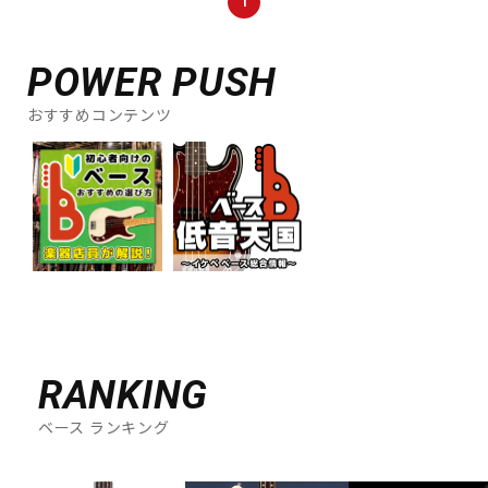
1
DTM オンライン納品
レコーディング機器
POWER PUSH
配信/ライブ機器
楽器アクセサリ
おすすめコンテンツ
中古
ヴィンテージ
RANKING
ベース ランキング