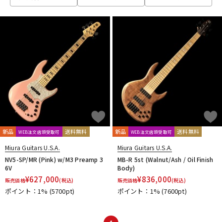
ベース
ウクレレ
ドラム
パーカッション
キーボード
電子ピアノ
管楽器
その他楽器
新品
送料無料
新品
送料無料
WEB注文店頭受取可
WEB注文店頭受取可
Miura Guitars U.S.A.
Miura Guitars U.S.A.
アンプ
エフェクター
NV5-SP/MR (Pink) w/M3 Preamp 3
MB-R 5st (Walnut/Ash / Oil Finish
6V
Body)
¥
627,000
¥
836,000
販売価格
(税込)
販売価格
(税込)
ポイント：1%
(5700pt)
ポイント：1%
(7600pt)
DJ機器
DTM