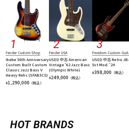
Fender Custom Shop
Fender USA
Freedom Custom Guita
Ikebe 50th Anniversary
USED 中古 American
USED 中古 Retro JB
Custom Built Custom
Vintage '62 Jazz Bass
5st Mod. '24
Classic Jazz Bass V
(Olympic White)
398,000
¥
（税込）
Heavy Relic (SFAB3CS)
249,000
¥
（税込）
1,290,000
¥
（税込）
HOT BRANDS