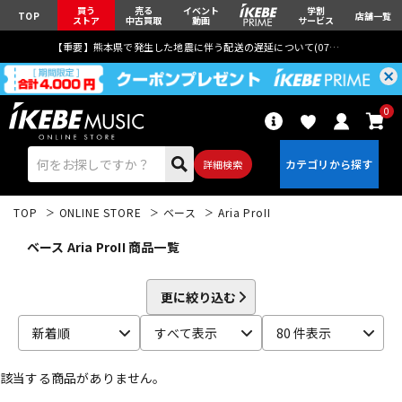
買う
売る
イベント
学割
TOP
店舗一覧
ストア
中古買取
動画
サービス
【重要】熊本県で発生した地震に伴う配送の遅延について(
07月29日
更新)
0
詳細検索
TOP
ONLINE STORE
ベース
Aria ProII
ベース Aria ProII 商品一覧
更に絞り込む
エレキギター
アコギ/エレアコ
新着順
すべて表示
80 件表示
該当する商品がありません。
ベース
ウクレレ