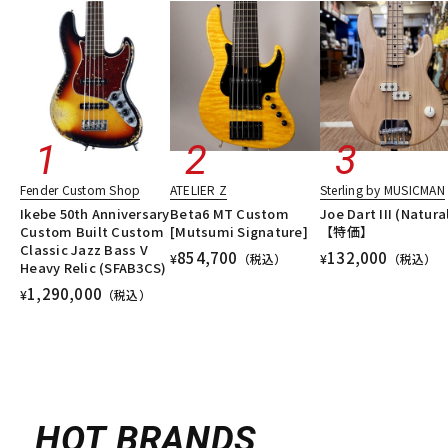
配信/ライブ機器
楽器アクセサリ
中古
ヴィンテージ
Fender Custom Shop
ATELIER Z
Sterling by MUSICMAN
Ikebe 50th Anniversary
Beta6 MT Custom
Joe Dart III (Natura
Custom Built Custom
[Mutsumi Signature]
【特価】
Classic Jazz Bass V
854,700
132,000
¥
（税込）
¥
（税込）
Heavy Relic (SFAB3CS)
1,290,000
¥
（税込）
HOT BRANDS