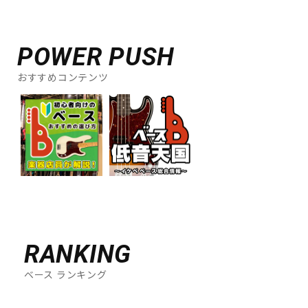
ドラム
パーカッション
POWER PUSH
おすすめコンテンツ
キーボード
電子ピアノ
管楽器
その他楽器
アンプ
エフェクター
DJ機器
DTM
RANKING
ベース ランキング
DTM オンライン納品
レコーディング機器