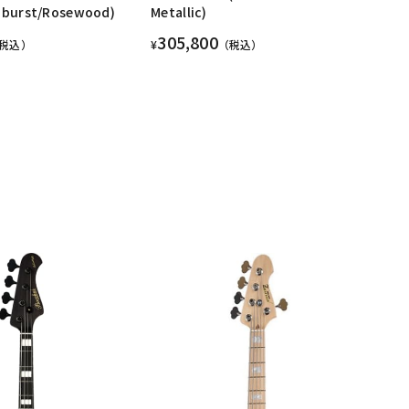
nburst/Rosewood)
Metallic)
305,800
税込）
¥
（税込）