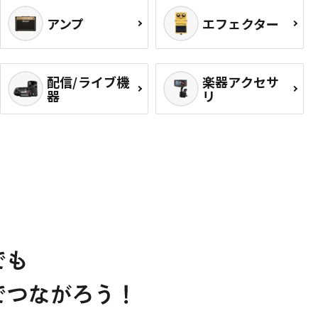
アンプ
エフェクター
配信/ライブ機
楽器アクセサ
器
リ