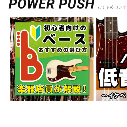
POWER PUSH
DJ機器
DTM
おすすめコン
中古
ヴィンテー