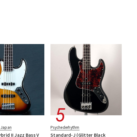
n Japan
Psychederhythm
rid II Jazz Bass V
Standard-J (Glitter Black