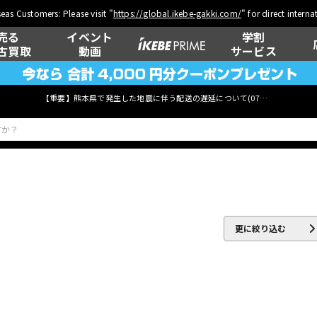
eas Customers: Please visit "
https://global.ikebe-gakki.com/
" for direct intern
売る
イベント
学割
古買取
動画
サービス
【重要】熊本県で発生した地震に伴う配送の遅延について(
07月29日
更新)
ベース
ウクレレ
更に絞り込む
管楽器
その他楽器