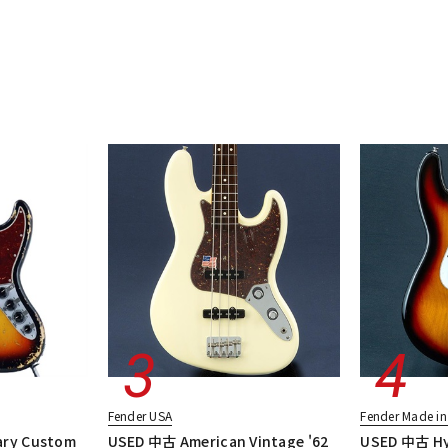
Fender USA
Fender Made i
ary Custom
USED 中古 American Vintage '62
USED 中古 Hyb