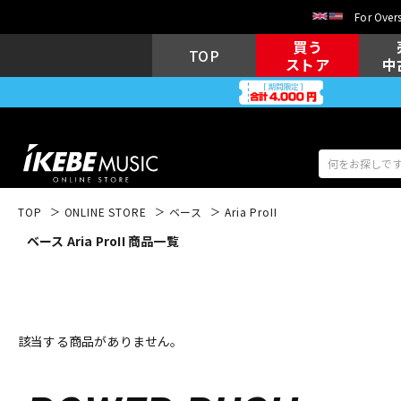
For Overs
買う
TOP
ストア
中
TOP
ONLINE STORE
ベース
Aria ProII
ベース Aria ProII 商品一覧
アコギ/エレ
エレキギター
アコ
キーボード
電子ピアノ
該当する商品がありません。