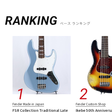
RANKING
ベース ランキング
Fender Made in Japan
Fender Custom Shop
FSR Collection Traditional Late
Ikebe 50th Annivers