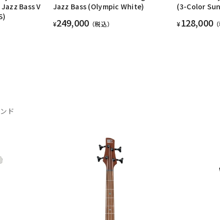
 Jazz Bass V
Jazz Bass (Olympic White)
(3-Color Su
S)
249,000
128,000
¥
（税込）
¥
（
ランド