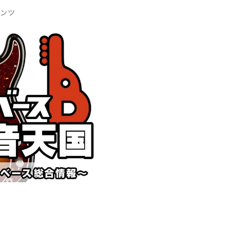
DTM オンラ
レコーディン
テンツ
イン納品
グ機器
ジ