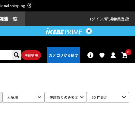
ational shipping.
店舗一覧
ログイン
新規会員登録
0
詳細検索
パーカッショ
ドラム
ン
人気順
在庫ありのみ表示
60 件表示
アンプ
エフェクター