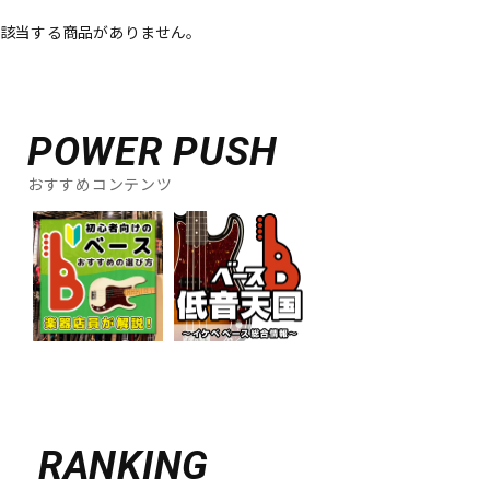
該当する商品がありません。
ベース
ウクレレ
ドラム
パーカッション
POWER PUSH
おすすめコンテンツ
キーボード
電子ピアノ
管楽器
その他楽器
アンプ
エフェクター
DJ機器
DTM
RANKING