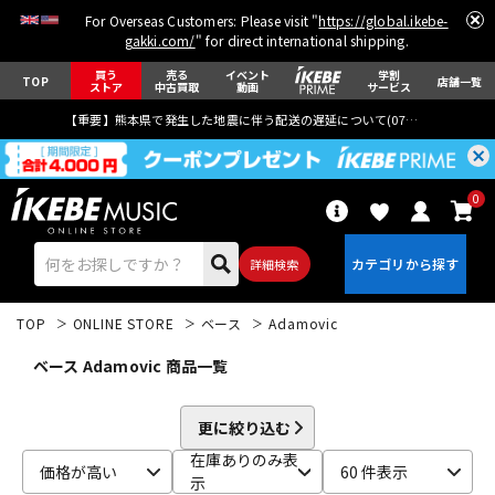
For Overseas Customers: Please visit "
https://global.ikebe-
gakki.com/
" for direct international shipping.
買う
売る
イベント
学割
TOP
店舗一覧
ストア
中古買取
動画
サービス
【重要】熊本県で発生した地震に伴う配送の遅延について(
07月29日
更新)
0
詳細検索
TOP
ONLINE STORE
ベース
Adamovic
ベース Adamovic 商品一覧
更に絞り込む
エレキギター
アコギ/エレアコ
在庫ありのみ表
価格が高い
60 件表示
示