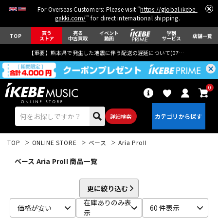
For Overseas Customers: Please visit "
https://global.ikebe-
gakki.com/
" for direct international shipping.
買う
売る
イベント
学割
TOP
店舗一覧
ストア
中古買取
動画
サービス
【重要】熊本県で発生した地震に伴う配送の遅延について(
07月29日
更新)
0
詳細検索
TOP
ONLINE STORE
ベース
Aria ProII
ベース Aria ProII 商品一覧
更に絞り込む
エレキギター
アコギ/エレアコ
在庫ありのみ表
価格が安い
60 件表示
示