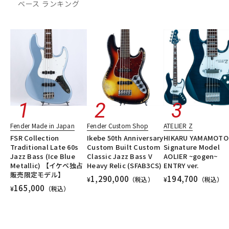
ベース ランキング
DTM オンライン納品
レコーディング機器
配信/ライブ機器
楽器アクセサリ
中古
ヴィンテージ
Fender Made in Japan
Fender Custom Shop
ATELIER Z
FSR Collection
Ikebe 50th Anniversary
HIKARU YAMAMOTO
Traditional Late 60s
Custom Built Custom
Signature Model
Jazz Bass (Ice Blue
Classic Jazz Bass V
AOLIER ~gogen~
Metallic) 【イケベ独占
Heavy Relic (SFAB3CS)
ENTRY ver.
販売限定モデル】
1,290,000
194,700
¥
（税込）
¥
（税込）
165,000
¥
（税込）