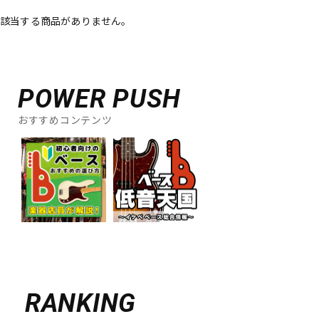
該当する商品がありません。
ベース
ウクレレ
ドラム
パーカッション
POWER PUSH
おすすめコンテンツ
キーボード
電子ピアノ
管楽器
その他楽器
アンプ
エフェクター
DJ機器
DTM
RANKING