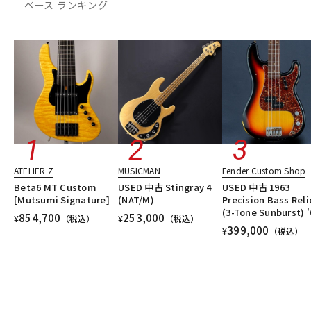
ベース ランキング
DTM オンライン納品
レコーディング機器
配信/ライブ機器
楽器アクセサリ
中古
ヴィンテージ
ATELIER Z
MUSICMAN
Fender Custom Shop
Beta6 MT Custom
USED 中古 Stingray 4
USED 中古 1963
[Mutsumi Signature]
(NAT/M)
Precision Bass Reli
(3-Tone Sunburst) '
854,700
253,000
¥
（税込）
¥
（税込）
399,000
¥
（税込）