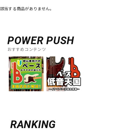
該当する商品がありません。
ベース
ウクレレ
ドラム
パーカッション
POWER PUSH
おすすめコンテンツ
キーボード
電子ピアノ
管楽器
その他楽器
アンプ
エフェクター
DJ機器
DTM
RANKING