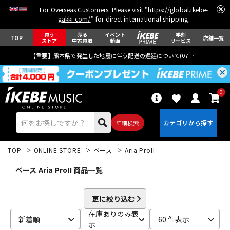
For Overseas Customers: Please visit "
https://global.ikebe-
gakki.com/
" for direct international shipping.
買う
売る
イベント
学割
TOP
店舗一覧
ストア
中古買取
動画
サービス
【重要】熊本県で発生した地震に伴う配送の遅延について(
07月29日
更新)
0
詳細検索
TOP
ONLINE STORE
ベース
Aria ProII
ベース Aria ProII 商品一覧
更に絞り込む
エレキギター
アコギ/エレアコ
在庫ありのみ表
新着順
60 件表示
示