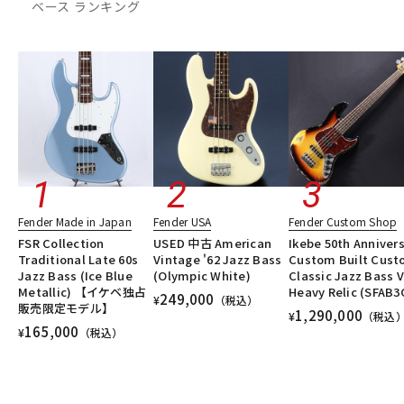
ベース ランキング
DTM オンライン納品
レコーディング機器
配信/ライブ機器
楽器アクセサリ
中古
ヴィンテージ
Fender Made in Japan
Fender USA
Fender Custom Shop
FSR Collection
USED 中古 American
Ikebe 50th Anniver
Traditional Late 60s
Vintage '62 Jazz Bass
Custom Built Cus
Jazz Bass (Ice Blue
(Olympic White)
Classic Jazz Bass V
Metallic) 【イケベ独占
Heavy Relic (SFAB3
249,000
¥
（税込）
販売限定モデル】
1,290,000
¥
（税込
165,000
¥
（税込）