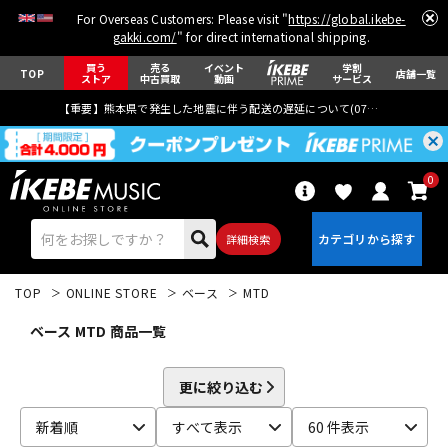
For Overseas Customers: Please visit "
https://global.ikebe-
gakki.com/
" for direct international shipping.
買う
売る
イベント
学割
TOP
店舗一覧
ストア
中古買取
動画
サービス
【重要】熊本県で発生した地震に伴う配送の遅延について(
07月29日
更新)
0
詳細検索
TOP
ONLINE STORE
ベース
MTD
ベース MTD 商品一覧
更に絞り込む
エレキギター
アコギ/エレアコ
新着順
すべて表示
60 件表示