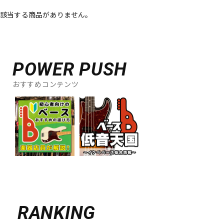
該当する商品がありません。
ベース
ウクレレ
ドラム
パーカッション
POWER PUSH
おすすめコンテンツ
キーボード
電子ピアノ
管楽器
その他楽器
アンプ
エフェクター
DJ機器
DTM
RANKING