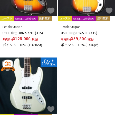
ユーズド
送料無料
ユーズド
送料無料
WEB注文店頭受取可
WEB注文店頭受取可
Fender Japan
Fender Japan
USED 中古 JB62-77FL (3TS)
USED 中古 PB-STD (3TS)
¥
128,000
¥
59,800
販売価格
(税込)
販売価格
(税込)
ポイント：10%
(11636pt)
ポイント：10%
(5436pt)
ポイント
10%
還元