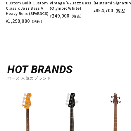
Custom Built Custom
Vintage '62 Jazz Bass
[Mutsumi Signatur
Classic Jazz Bass V
(Olympic White)
854,700
¥
（税込）
Heavy Relic (SFAB3CS)
249,000
¥
（税込）
1,290,000
¥
（税込）
HOT BRANDS
ベース 人気のブランド