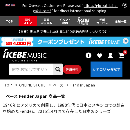
For Overseas Customers: Please visit "
https://global.ikebe-
gakki.com/
" for direct international shipping.
買う
売る
イベント
学割
TOP
店舗一覧
ストア
中古買取
動画
サービス
【重要】熊本県で発生した地震に伴う配送の遅延について(
07月29日
更新)
0
詳細検索
TOP
ONLINE STORE
ベース
Fender Japan
ベース Fender Japan 商品一覧
1946年にアメリカで創業し、1980年代に日本とメキシコでの製造
を始めたFender。2015年4月まで存在した日本製シリーズ。
エレキギター
アコギ/エレアコ