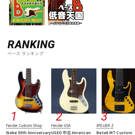
RANKING
ベース ランキング
Fender Custom Shop
Fender USA
ATELIER Z
Ikebe 50th Anniversary
USED 中古 American
Beta6 MT Custom