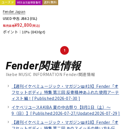
ユーズド
送料無料
WEB注文店頭受取可
Fender Japan
USED 中古 JB62 (ISL)
¥
92,800
販売価格
(税込)
ポイント：10%
(8436pt)
1
Fender関連情報
Ikebe MUSIC INFORMATION Fender関連情報
【週刊イケベミュージック・マガジン📖#19】Fender「オ
フセットボディ」特集 第三回 反骨精神あふれた使用アーテ
ィスト編！[
Published:2026-07-30
]
イケベリユースAKIBA 夏の中古祭り【8月1日（土）～
9（日）】[
Published:2026-07-27/
Updated:2026-07-29
]
【週刊イケベミュージック・マガジン📖#18】Fender「オ
フセットボディ」特集 第二回 あのスイッチの使い方も伝