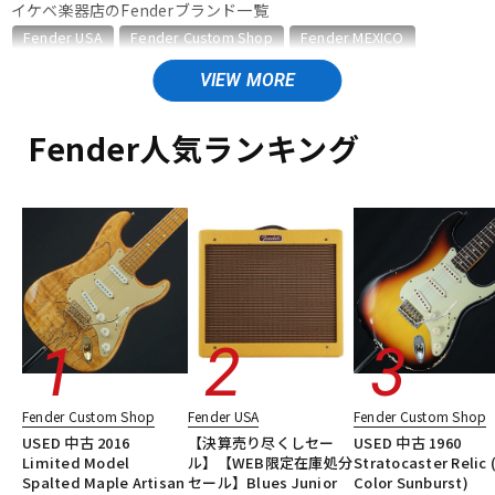
イケベ楽器店のFenderブランド一覧
ベース
ウクレレ
Fender USA
Fender Custom Shop
Fender MEXICO
Fender Made in Japan
Fender Standard Series
Fender Acoustics
Fender Japan
ドラム
パーカッション
Fender (Japan Exclusive Series)
その他Fender
Fender人気ランキング
Fender Japanのカテゴリ
エレキギター
ベース
ギターアンプ・ベースアンプ
キーボード
電子ピアノ
楽器アクセサリ
ユーズド
ヴィンテージ
ALL
管楽器
その他楽器
アンプ
エフェクター
Fender Custom Shop
Fender USA
Fender Custom Shop
DJ機器
DTM
USED 中古 2016
【決算売り尽くしセー
USED 中古 1960
Limited Model
ル】【WEB限定在庫処分
Stratocaster Relic 
Spalted Maple Artisan
セール】Blues Junior
Color Sunburst)