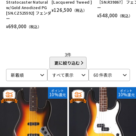
Stratocaster Natural
[Lacquered Tweed ]
［SN.R39867］ フ
DTM オンライン納品
レコーディング機器
w/Gold Anodized PG
ー
126,500
¥
（税込）
[SN.CZ525592] フェンダ
548,000
¥
（税込）
ー
698,000
配信/ライブ機器
楽器アクセサリ
¥
（税込）
中古
ヴィンテージ
3
件
更に絞り込む
新着順
すべて表示
60 件表示
ポイント
ポイント
10%
10%
還元
還元