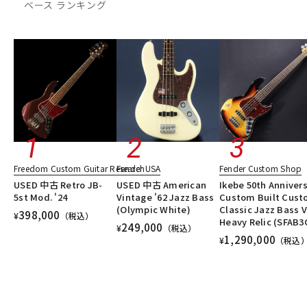
ベース ランキング
DTM オンライン納品
レコーディング機器
配信/ライブ機器
楽器アクセサリ
中古
ヴィンテージ
Freedom Custom Guitar Research
Fender USA
Fender Custom Shop
USED 中古 Retro JB-
USED 中古 American
Ikebe 50th Anniver
5st Mod. '24
Vintage '62 Jazz Bass
Custom Built Cus
(Olympic White)
Classic Jazz Bass V
398,000
¥
（税込）
Heavy Relic (SFAB3
249,000
¥
（税込）
1,290,000
¥
（税込