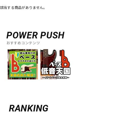
該当する商品がありません。
ベース
ウクレレ
ドラム
パーカッション
POWER PUSH
おすすめコンテンツ
キーボード
電子ピアノ
管楽器
その他楽器
アンプ
エフェクター
DJ機器
DTM
RANKING