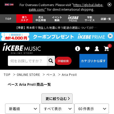
For Overseas Customers: Please visit "
https://global.ikebe-
gakki.com/
" for direct international shipping.
買う
売る
イベント
学割
TOP
店舗一覧
ストア
中古買取
動画
サービス
【重要】熊本県で発生した地震に伴う配送の遅延について(
07月29日
更新)
0
詳細検索
TOP
ONLINE STORE
ベース
Aria ProII
ベース Aria ProII 商品一覧
更に絞り込む
エレキギター
アコギ/エレアコ
新着順
すべて表示
60 件表示