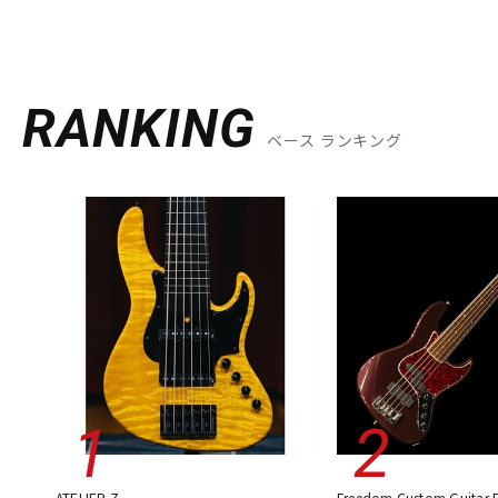
RANKING
ベース ランキング
ATELIER Z
Freedom Custom Guitar 