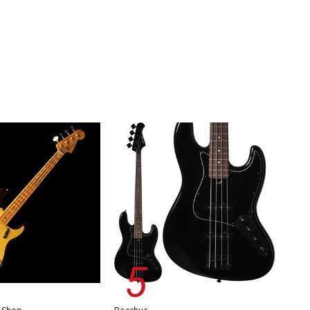
 Shop
Bacchus