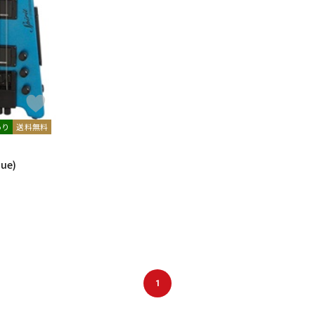
あり
送料無料
lue)
1