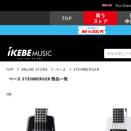
For Overs
買う
TOP
ストア
中
TOP
ONLINE STORE
ベース
STEINBERGER
ベース STEINBERGER 商品一覧
アコギ/エレ
エレキギター
アコ
7
件
キーボード
電子ピアノ