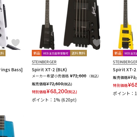
DTM オンラ
レコーディン
イン納品
グ機器
ジ
無料
新品
送料無料
新品
WEB注文店頭受取可
WEB注
STEINBERGER
STEINBERGE
rings Bass]
Spirit XT-2 (BLK)
Spirit XT-2
¥72,600
メーカー希望小売価格
（税込）
¥
72
販売価格
¥
72,600
¥
6
販売価格
(税込)
特別価格
¥
68,200
特別価格
(税込)
ポイント：
ポイント：1%
(620pt)