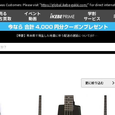
eas Customers: Please visit "
https://global.ikebe-gakki.com/
" for direct intern
売る
イベント
学割
古買取
動画
サービス
【重要】熊本県で発生した地震に伴う配送の遅延について(
07月29日
更新)
ベース
ウクレレ
更に絞り込む
管楽器
その他楽器