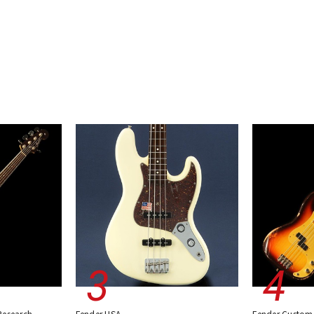
Research
Fender USA
Fender Custom