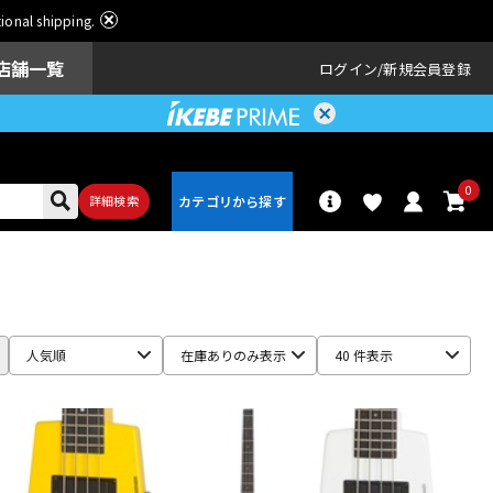
ational shipping.
店舗一覧
ログイン
新規会員登録
0
詳細検索
パーカッショ
ドラム
ン
人気順
在庫ありのみ表示
40 件表示
アンプ
エフェクター