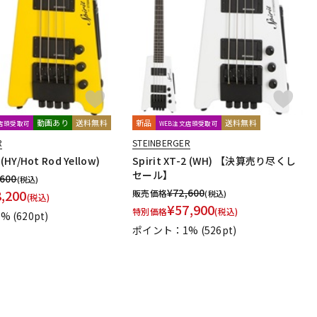
配信/ライブ
楽器アクセサ
機器
リ
動画あり
送料無料
新品
送料無料
文店頭受取可
WEB注文店頭受取可
R
STEINBERGER
 (HY/Hot Rod Yellow)
Spirit XT-2 (WH) 【決算売り尽くし
セール】
,600
(税込)
¥
72,600
8,200
販売価格
(税込)
(税込)
¥
57,900
特別価格
(税込)
1%
(620pt)
ポイント：1%
(526pt)