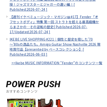
授！ジャズマスターとジャガーの違い編！[
Published:2026-07-24
]
【週刊イケベミュージック・マガジン📖#17】Fender「オ
フセットボディ」特集 第一回 ストラトを超える最高級機か
らまさかの…その逆転の歴史[
Published:2026-07-
17/
Updated:2026-07-24
]
IKEBE LIVE SHOPPING #221｜個性と歴史を宿した’70
～’80sの逸品たち。Amigo Guitar Show Nashville 2026 現
地買付品【presented by ベースコレクション】[
Published:2026-06-03
]
>>Ikebe MUSIC INFORMATION "Fender"のコンテンツ一覧
POWER PUSH
おすすめコンテンツ