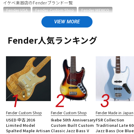
イケベ楽器店のFenderブランド一覧
ベース
ウクレレ
Fender USA
Fender Custom Shop
Fender MEXICO
Fender Made in Japan
Fender Standard Series
Fender Acoustics
Fender Japan
ドラム
パーカッション
Fender (Japan Exclusive Series)
その他Fender
Fender人気ランキング
Fender Japanのカテゴリ
エレキギター
ベース
ギターアンプ・ベースアンプ
キーボード
電子ピアノ
楽器アクセサリ
ユーズド
ヴィンテージ
ALL
管楽器
その他楽器
アンプ
エフェクター
Fender Custom Shop
Fender Custom Shop
Fender Made in Japan
DJ機器
DTM
USED 中古 2016
Ikebe 50th Anniversary
FSR Collection
Limited Model
Custom Built Custom
Traditional Late 60
Spalted Maple Artisan
Classic Jazz Bass V
Jazz Bass (Ice Blue