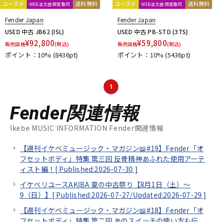
ユーズド
送料無料
ユーズド
送料無料
WEB注文店頭受取可
WEB注文店頭受取可
Fender Japan
Fender Japan
USED 中古 JB62 (ISL)
USED 中古 PB-STD (3TS)
¥
92,800
¥
59,800
販売価格
(税込)
販売価格
(税込)
ポイント：10%
(8436pt)
ポイント：10%
(5436pt)
1
Fender関連情報
Ikebe MUSIC INFORMATION Fender関連情報
【週刊イケベミュージック・マガジン📖#19】Fender「オ
フセットボディ」特集 第三回 反骨精神あふれた使用アーテ
ィスト編！[
Published:2026-07-30
]
イケベリユースAKIBA 夏の中古祭り【8月1日（土）～
9（日）】[
Published:2026-07-27/
Updated:2026-07-29
]
【週刊イケベミュージック・マガジン📖#18】Fender「オ
フセットボディ」特集 第二回 あのスイッチの使い方も伝