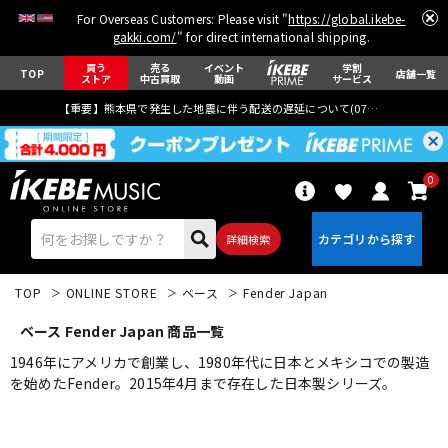
For Overseas Customers: Please visit "
https://global.ikebe-
gakki.com/
" for direct international shipping.
買う
売る
イベント
学割
TOP
店舗一覧
ストア
中古買取
動画
サービス
【重要】熊本県で発生した地震に伴う配送の遅延について(
07月29日
更新)
0
詳細検索
TOP
ONLINE STORE
ベース
Fender Japan
ベース Fender Japan 商品一覧
1946年にアメリカで創業し、1980年代に日本とメキシコでの製造
を始めたFender。2015年4月まで存在した日本製シリーズ。
エレキギター
アコギ/エレアコ