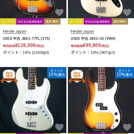
ユーズド
送料無料
ユーズド
送料無料
WEB注文店頭受取可
WEB注文店頭受取可
Fender Japan
Fender Japan
USED 中古 JB62-77FL (3TS)
USED 中古 JB62-US (VWH)
¥
128,000
¥
99,800
販売価格
(税込)
販売価格
(税込)
ポイント：10%
(11636pt)
ポイント：10%
(9072pt)
ポイント
ポイント
10%
10%
還元
還元