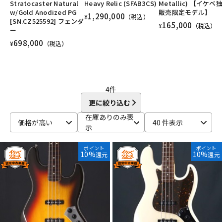
Stratocaster Natural
Heavy Relic (SFAB3CS)
Metallic) 【イケベ
DTM オンライン納品
レコーディング機器
w/Gold Anodized PG
販売限定モデル】
1,290,000
¥
（税込）
[SN.CZ525592] フェンダ
165,000
¥
（税込）
ー
698,000
配信/ライブ機器
楽器アクセサリ
¥
（税込）
中古
ヴィンテージ
4
件
更に絞り込む
在庫ありのみ表
価格が高い
40 件表示
示
ポイント
ポイント
10%
10%
還元
還元