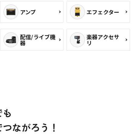
アンプ
エフェクター
配信/ライブ機
楽器アクセサ
器
リ