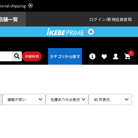
ational shipping.
店舗一覧
ログイン
新規会員登録
0
詳細検索
パーカッショ
ドラム
ン
価格が安い
在庫ありのみ表示
40 件表示
アンプ
エフェクター