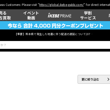
eas Customers: Please visit "
https://global.ikebe-gakki.com/
" for direct intern
売る
イベント
学割
古買取
動画
サービス
【重要】熊本県で発生した地震に伴う配送の遅延について(
07月29日
更新)
ベース
ウクレレ
更に絞り込む
管楽器
その他楽器