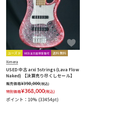
DJ機器
DTM
中古
ヴィンテー
ユーズド
送料無料
WEB注文店頭受取可
Ximera
USED 中古 arxi 5strings (Lava Flow
Naked) 【決算売り尽くしセール】
¥
398,000
販売価格
(税込)
¥
368,000
特別価格
(税込)
ポイント：10%
(33454pt)