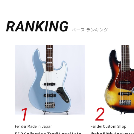
RANKING
ベース ランキング
Fender Made in Japan
Fender Custom Shop
FSR Collection Traditional Late
Ikebe 50th Annivers