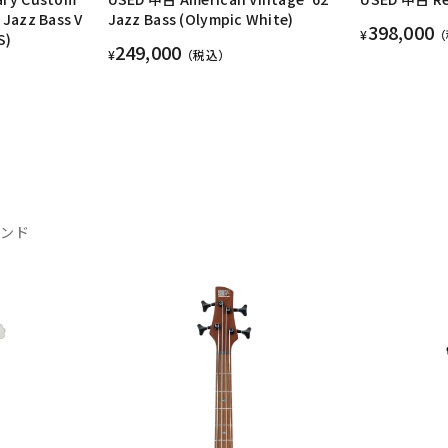
 Jazz Bass V
Jazz Bass (Olympic White)
398,000
¥
（
S)
249,000
¥
（税込）
ランド