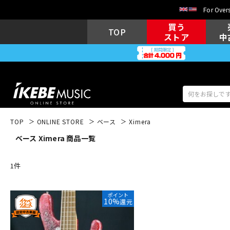
For Overs
買う
TOP
ストア
中
TOP
ONLINE STORE
ベース
Ximera
ベース Ximera 商品一覧
アコギ/エレ
エレキギター
アコ
1
件
キーボード
電子ピアノ
ポイント
10%
還元