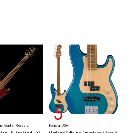
m Guitar Research
Fender USA
ro JB-5st Mod. '24
Limited Edition American Ultra II