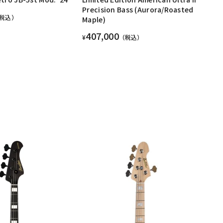
Precision Bass (Aurora/Roasted
税込）
Maple)
407,000
¥
（税込）