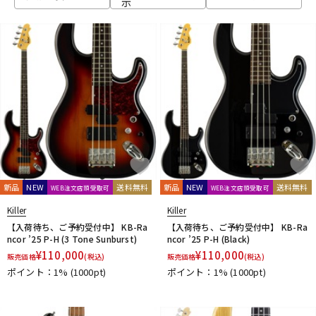
示
ベース
ウクレレ
ドラム
パーカッション
キーボード
電子ピアノ
管楽器
その他楽器
新品
NEW
送料無料
新品
NEW
送料無料
WEB注文店頭受取可
WEB注文店頭受取可
Killer
Killer
アンプ
エフェクター
【入荷待ち、ご予約受付中】 KB-Ra
【入荷待ち、ご予約受付中】 KB-Ra
ncor ’25 P-H (3 Tone Sunburst)
ncor ’25 P-H (Black)
¥
110,000
¥
110,000
販売価格
(税込)
販売価格
(税込)
ポイント：1%
(1000pt)
ポイント：1%
(1000pt)
DJ機器
DTM