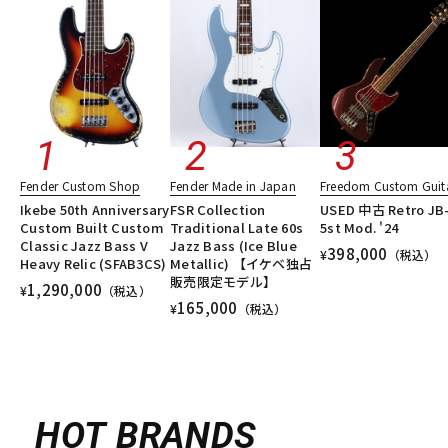
Fender Custom Shop
Fender Made in Japan
Freedom Custom Guita
Ikebe 50th Anniversary
FSR Collection
USED 中古 Retro JB
Custom Built Custom
Traditional Late 60s
5st Mod. '24
Classic Jazz Bass V
Jazz Bass (Ice Blue
398,000
¥
（税込）
Heavy Relic (SFAB3CS)
Metallic) 【イケベ独占
販売限定モデル】
1,290,000
¥
（税込）
165,000
¥
（税込）
HOT BRANDS