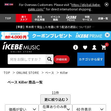
For Overseas Customers: Please visit "
https://global.ikebe-
gakki.com/
" for direct international shipping.
買う
売る
イベント
学割
TOP
店舗一覧
ストア
中古買取
動画
サービス
【重要】熊本県で発生した地震に伴う配送の遅延について(
07月29日
更新)
0
詳細検索
TOP
ONLINE STORE
ベース
Killer
ベース Killer 商品一覧
11
件
更に絞り込む
エレキギター
アコギ/エレアコ
在庫ありのみ表
価格が安い
40 件表示