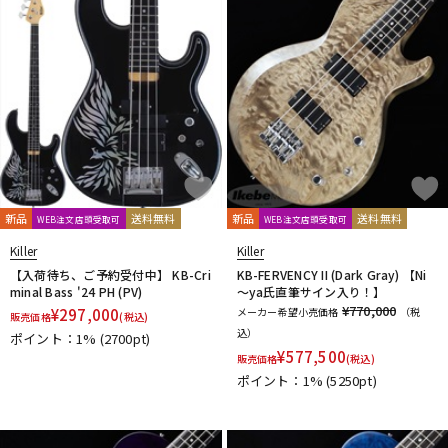
新品
送料無料
新品
送料無料
WEB注文店頭受取可
WEB注文店頭受取可
Killer
Killer
【入荷待ち、ご予約受付中】 KB-Cri
KB-FERVENCY II (Dark Gray) 【Ni
minal Bass '24 PH (PV)
～ya氏直筆サイン入り！】
¥770,000
¥
297,000
メーカー希望小売価格
（税
販売価格
(税込)
込）
ポイント：1%
(2700pt)
¥
577,500
販売価格
(税込)
ポイント：1%
(5250pt)