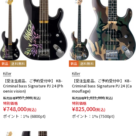
新品
送料無料
新品
送料無料
Killer
Killer
【受注生産品、ご予約受付中】 KB-
【受注生産品、ご予約受付中】 KB-
Criminal bass Signature PJ 24 (Ph
Criminal bass Signature PJ 24 (Ca
oenix vision)
mouflage)
¥
957,000
¥
1,023,000
販売価格
(税込)
販売価格
(税込)
特別価格
特別価格
¥
748,000
¥
825,000
(税込)
(税込)
ポイント：1%
(6800pt)
ポイント：1%
(7500pt)