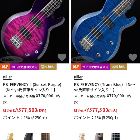
新品
送料無料
新品
送料無料
WEB注文店頭受取可
WEB注文店頭受取可
Killer
Killer
KB-FERVENCY II (Sunset Purple)
KB-FERVENCY (Trans Blue) 【Ni～
【Ni～ya氏直筆サイン入り！】
ya氏直筆サイン入り！】
¥770,000
¥770,000
メーカー希望小売価格
（税
メーカー希望小売価格
（税
込）
込）
¥
577,500
¥
577,500
販売価格
(税込)
販売価格
(税込)
ポイント：1%
(5250pt)
ポイント：1%
(5250pt)