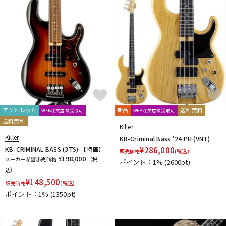
DTM オンライン納品
レコーディング機器
配信/ライブ機器
楽器アクセサリ
中古
ヴィンテージ
アウトレット
新品
送料無料
WEB注文店頭受取可
WEB注文店頭受取可
送料無料
Killer
Killer
KB-Criminal Bass '24 PH (VNT)
KB-CRIMINAL BASS (3TS) 【特価】
¥
286,000
販売価格
(税込)
¥198,000
メーカー希望小売価格
（税
ポイント：1%
(2600pt)
込）
¥
148,500
販売価格
(税込)
ポイント：1%
(1350pt)