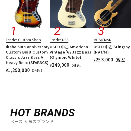
Fender Custom Shop
Fender USA
MUSICMAN
Ikebe 50th Anniversary
USED 中古 American
USED 中古 Stingray 
Custom Built Custom
Vintage '62 Jazz Bass
(NAT/M)
Classic Jazz Bass V
(Olympic White)
253,000
¥
（税込）
Heavy Relic (SFAB3CS)
249,000
¥
（税込）
1,290,000
¥
（税込）
HOT BRANDS
ベース 人気のブランド