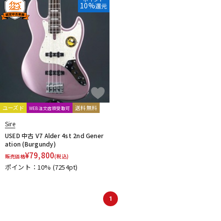
10%
還元
DTM オンライン納品
レコーディング機器
配信/ライブ機器
楽器アクセサリ
中古
ヴィンテージ
ユーズド
送料無料
WEB注文店頭受取可
Sire
USED 中古 V7 Alder 4st 2nd Gener
ation (Burgundy)
¥
79,800
販売価格
(税込)
ポイント：10%
(7254pt)
1