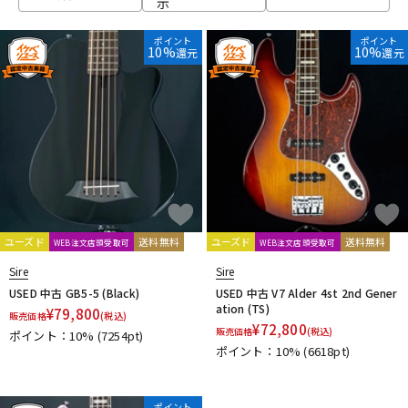
示
ベース
ウクレレ
ポイント
ポイント
10%
10%
還元
還元
ドラム
パーカッション
キーボード
電子ピアノ
管楽器
その他楽器
ユーズド
送料無料
ユーズド
送料無料
WEB注文店頭受取可
WEB注文店頭受取可
Sire
Sire
アンプ
エフェクター
USED 中古 GB5-5 (Black)
USED 中古 V7 Alder 4st 2nd Gener
ation (TS)
¥
79,800
販売価格
(税込)
¥
72,800
販売価格
(税込)
ポイント：10%
(7254pt)
ポイント：10%
(6618pt)
DJ機器
DTM
ポイント