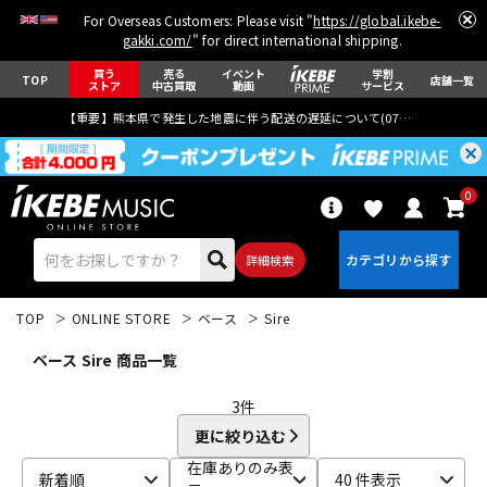
For Overseas Customers: Please visit "
https://global.ikebe-
gakki.com/
" for direct international shipping.
買う
売る
イベント
学割
TOP
店舗一覧
ストア
中古買取
動画
サービス
【重要】熊本県で発生した地震に伴う配送の遅延について(
07月29日
更新)
0
詳細検索
TOP
ONLINE STORE
ベース
Sire
ベース Sire 商品一覧
3
件
更に絞り込む
エレキギター
アコギ/エレアコ
在庫ありのみ表
新着順
40 件表示