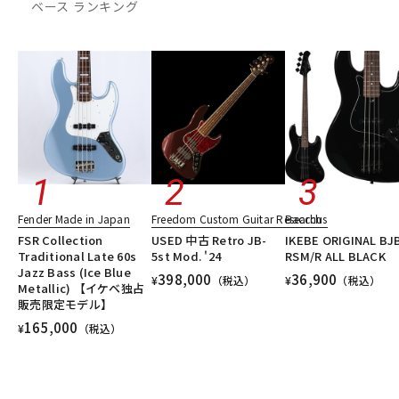
ベース ランキング
DTM オンライン納品
レコーディング機器
配信/ライブ機器
楽器アクセサリ
中古
ヴィンテージ
Fender Made in Japan
Freedom Custom Guitar Research
Bacchus
FSR Collection
USED 中古 Retro JB-
IKEBE ORIGINAL BJ
Traditional Late 60s
5st Mod. '24
RSM/R ALL BLACK
Jazz Bass (Ice Blue
398,000
36,900
¥
（税込）
¥
（税込）
Metallic) 【イケベ独占
販売限定モデル】
165,000
¥
（税込）