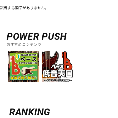
該当する商品がありません。
ベース
ウクレレ
ドラム
パーカッション
POWER PUSH
おすすめコンテンツ
キーボード
電子ピアノ
管楽器
その他楽器
アンプ
エフェクター
DJ機器
DTM
RANKING