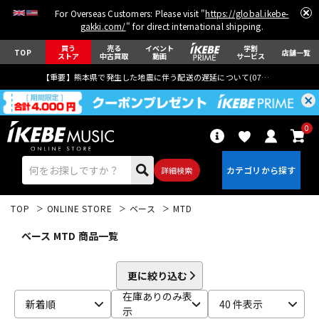
For Overseas Customers: Please visit "
https://global.ikebe-
gakki.com/
" for direct international shipping.
買う
売る
イベント
学割
TOP
店舗一覧
ストア
中古買取
動画
サービス
【重要】熊本県で発生した地震に伴う配送の遅延について(
07月29日
更新)
0
詳細検索
TOP
ONLINE STORE
ベース
MTD
ベース MTD 商品一覧
更に絞り込む
エレキギター
アコギ/エレアコ
在庫ありのみ表
新着順
40 件表示
示