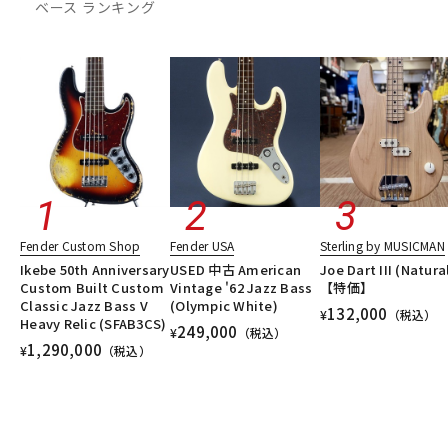
ベース ランキング
DTM オンライン納品
レコーディング機器
配信/ライブ機器
楽器アクセサリ
中古
ヴィンテージ
Fender Custom Shop
Fender USA
Sterling by MUSICMAN
Ikebe 50th Anniversary
USED 中古 American
Joe Dart III (Natura
Custom Built Custom
Vintage '62 Jazz Bass
【特価】
Classic Jazz Bass V
(Olympic White)
132,000
¥
（税込）
Heavy Relic (SFAB3CS)
249,000
¥
（税込）
1,290,000
¥
（税込）