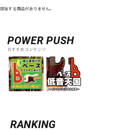
該当する商品がありません。
ベース
ウクレレ
ドラム
パーカッション
POWER PUSH
おすすめコンテンツ
キーボード
電子ピアノ
管楽器
その他楽器
アンプ
エフェクター
DJ機器
DTM
RANKING