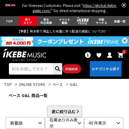
For Overseas Customers: Please visit "
https://global.ikebe-
gakki.com/
" for direct international shipping.
買う
売る
イベント
学割
TOP
店舗一覧
ストア
中古買取
動画
サービス
【重要】熊本県で発生した地震に伴う配送の遅延について(
07月29日
更新)
0
詳細検索
TOP
ONLINE STORE
ベース
G&L
ベース G&L 商品一覧
更に絞り込む
エレキギター
アコギ/エレアコ
在庫ありのみ表
新着順
40 件表示
示