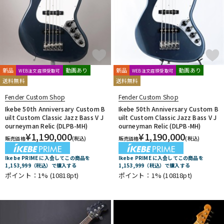
新品
動画あり
新品
動画あり
WEB注文店頭受取可
WEB注文店頭受取可
送料無料
送料無料
Fender Custom Shop
Fender Custom Shop
Ikebe 50th Anniversary Custom B
Ikebe 50th Anniversary Custom B
uilt Custom Classic Jazz Bass V J
uilt Custom Classic Jazz Bass V J
ourneyman Relic (DLPB-MH)
ourneyman Relic (DLPB-MH)
¥
1,190,000
¥
1,190,000
販売価格
(税込)
販売価格
(税込)
Ikebe PRIME に入会してこの商品を
Ikebe PRIME に入会してこの商品を
1,153,999（税込）で購入する
1,153,999（税込）で購入する
ポイント：1%
(10818pt)
ポイント：1%
(10818pt)