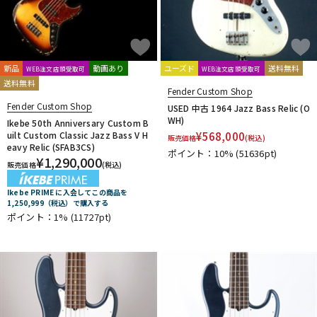
新品
動画あり
ユーズド
送料無料
WEB注文店頭受取可
WEB注文店頭受取可
送料無料
Fender Custom Shop
Fender Custom Shop
USED 中古 1964 Jazz Bass Relic (O
WH)
Ikebe 50th Anniversary Custom B
uilt Custom Classic Jazz Bass V H
¥
568,000
販売価格
(税込)
eavy Relic (SFAB3CS)
ポイント：10%
(51636pt)
¥
1,290,000
販売価格
(税込)
Ikebe PRIME に入会してこの商品を
1,250,999（税込）で購入する
ポイント：1%
(11727pt)