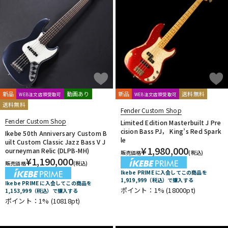
新品
動画あり
新品
送料無料
WEB注文店頭受取可
WEB注文店頭受取可
送料無料
Fender Custom Shop
Fender Custom Shop
Limited Edition Masterbuilt J Pre
cision Bass PJ， King’s Red Spark
Ikebe 50th Anniversary Custom B
le
uilt Custom Classic Jazz Bass V J
¥
1,980,000
ourneyman Relic (DLPB-MH)
販売価格
(税込)
¥
1,190,000
販売価格
(税込)
Ikebe PRIME に入会してこの商品を
1,919,999（税込）で購入する
Ikebe PRIME に入会してこの商品を
ポイント：1%
(18000pt)
1,153,999（税込）で購入する
ポイント：1%
(10818pt)