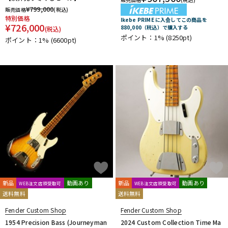
¥
799,000
販売価格
(税込)
特別価格
Ikebe PRIME に入会してこの商品を
¥
726,000
880,000（税込）で購入する
(税込)
ポイント：1%
(8250pt)
ポイント：1%
(6600pt)
新品
動画あり
新品
動画あり
WEB注文店頭受取可
WEB注文店頭受取可
送料無料
送料無料
Fender Custom Shop
Fender Custom Shop
1954 Precision Bass (Journeyman
2024 Custom Collection Time Ma