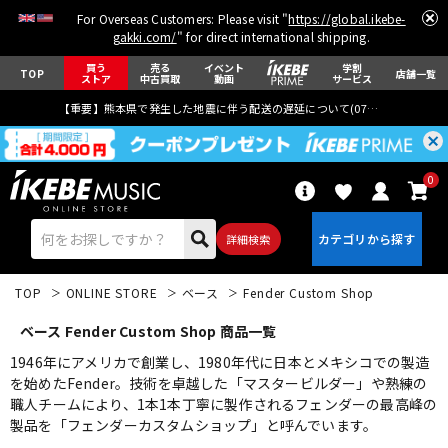
For Overseas Customers: Please visit "
https://global.ikebe-
gakki.com/
" for direct international shipping.
買う
売る
イベント
学割
TOP
店舗一覧
ストア
中古買取
動画
サービス
【重要】熊本県で発生した地震に伴う配送の遅延について(
07月29日
更新)
0
詳細検索
TOP
ONLINE STORE
ベース
Fender Custom Shop
ベース Fender Custom Shop 商品一覧
1946年にアメリカで創業し、1980年代に日本とメキシコでの製造
を始めたFender。技術を卓越した「マスタービルダー」や熟練の
職人チームにより、1本1本丁寧に製作されるフェンダーの最高峰の
エレキギター
アコギ/エレアコ
製品を「フェンダーカスタムショップ」と呼んでいます。