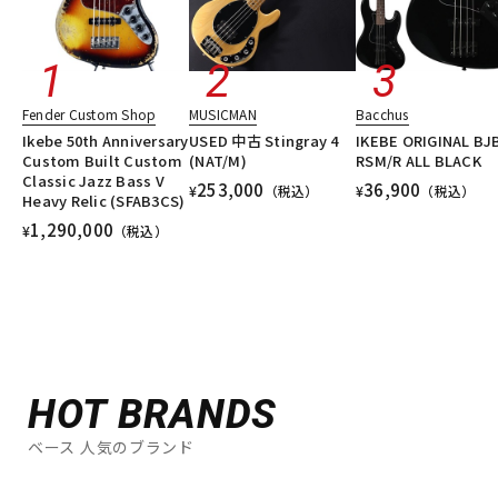
Fender Custom Shop
MUSICMAN
Bacchus
Ikebe 50th Anniversary
USED 中古 Stingray 4
IKEBE ORIGINAL BJ
Custom Built Custom
(NAT/M)
RSM/R ALL BLACK
Classic Jazz Bass V
253,000
36,900
¥
（税込）
¥
（税込）
Heavy Relic (SFAB3CS)
1,290,000
¥
（税込）
HOT BRANDS
ベース 人気のブランド