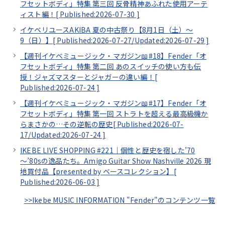
フセットボディ」特集 第三回 反骨精神あふれた使用アーテ
ィスト編！[
Published:2026-07-30
]
イケベリユースAKIBA 夏の中古祭り【8月1日（土）～
9（日）】[
Published:2026-07-27/
Updated:2026-07-29
]
【週刊イケベミュージック・マガジン📖#18】Fender「オ
フセットボディ」特集 第二回 あのスイッチの使い方も伝
授！ジャズマスターとジャガーの違い編！[
Published:2026-07-24
]
【週刊イケベミュージック・マガジン📖#17】Fender「オ
フセットボディ」特集 第一回 ストラトを超える最高級機か
らまさかの…その逆転の歴史[
Published:2026-07-
17/
Updated:2026-07-24
]
IKEBE LIVE SHOPPING #221｜個性と歴史を宿した’70
～’80sの逸品たち。Amigo Guitar Show Nashville 2026 現
地買付品【presented by ベースコレクション】[
Published:2026-06-03
]
>>Ikebe MUSIC INFORMATION "Fender"のコンテンツ一覧