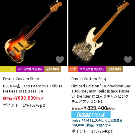
ユーズド
送料無料
新品
送料無料
WEB注文店頭受取可
WEB注文店頭受取可
Fender Custom Shop
Fender Custom Shop
USED 中古 Jaco Pastorius Tribute
Limited Edition '54 Precision Bas
Fretless Jazz Bass '04
s Journeyman Relic (Black Paisle
y)【Fender ロゴ入りキャンピング
¥
698,000
販売価格
(税込)
チェアプレゼント】
ポイント：1%
(6345pt)
¥
829,400
販売価格
(税込)
Ikebe PRIME に入会してこの商品を
804,000（税込）で購入する
ポイント：1%
(7540pt)