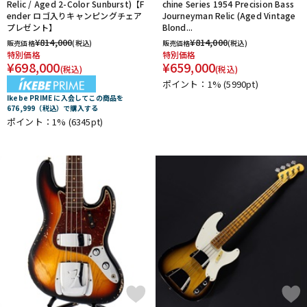
Relic / Aged 2-Color Sunburst)【F
chine Series 1954 Precision Bass
ender ロゴ入りキャンピングチェア
Journeyman Relic (Aged Vintage
プレゼント】
Blond...
¥
814,000
¥
814,000
販売価格
(税込)
販売価格
(税込)
特別価格
特別価格
¥
698,000
¥
659,000
(税込)
(税込)
ポイント：1%
(5990pt)
Ikebe PRIME に入会してこの商品を
676,999（税込）で購入する
ポイント：1%
(6345pt)