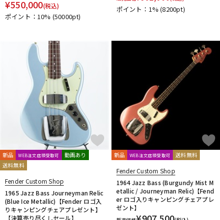
¥
550,000
(税込)
ポイント：1%
(8200pt)
ポイント：10%
(50000pt)
新品
動画あり
新品
送料無料
WEB注文店頭受取可
WEB注文店頭受取可
送料無料
Fender Custom Shop
Fender Custom Shop
1964 Jazz Bass (Burgundy Mist M
etallic / Journeyman Relic)【Fend
1965 Jazz Bass Journeyman Relic
er ロゴ入りキャンピングチェアプレ
(Blue Ice Metallic)【Fender ロゴ入
ゼント】
りキャンピングチェアプレゼント】
¥
907,500
【決算売り尽くしセール】
販売価格
(税込)