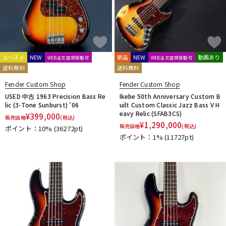
ユーズド
NEW
新品
NEW
動画あり
WEB注文店頭受取可
WEB注文店頭受取可
送料無料
送料無料
Fender Custom Shop
Fender Custom Shop
USED 中古 1963 Precision Bass Re
Ikebe 50th Anniversary Custom B
lic (3-Tone Sunburst) '06
uilt Custom Classic Jazz Bass V H
eavy Relic (SFAB3CS)
¥
399,000
販売価格
(税込)
¥
1,290,000
販売価格
(税込)
ポイント：10%
(36272pt)
ポイント：1%
(11727pt)