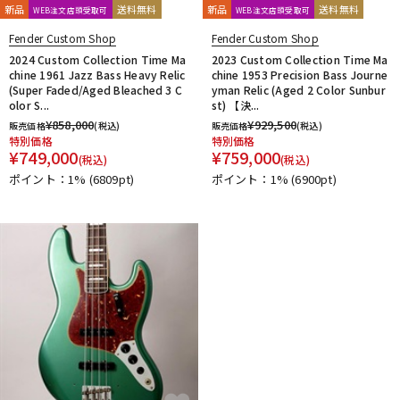
新品
送料無料
新品
送料無料
WEB注文店頭受取可
WEB注文店頭受取可
Fender Custom Shop
Fender Custom Shop
2024 Custom Collection Time Ma
2023 Custom Collection Time Ma
chine 1961 Jazz Bass Heavy Relic
chine 1953 Precision Bass Journe
(Super Faded/Aged Bleached 3 C
yman Relic (Aged 2 Color Sunbur
olor S...
st) 【決...
¥
858,000
¥
929,500
販売価格
(税込)
販売価格
(税込)
特別価格
特別価格
¥
749,000
¥
759,000
(税込)
(税込)
ポイント：1%
(6809pt)
ポイント：1%
(6900pt)