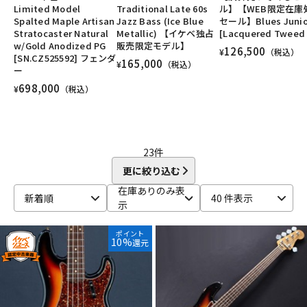
Limited Model
Traditional Late 60s
ル】【WEB限定在庫
DTM オンライン納品
レコーディング機器
Spalted Maple Artisan
Jazz Bass (Ice Blue
セール】Blues Junio
Stratocaster Natural
Metallic) 【イケベ独占
[Lacquered Tweed 
w/Gold Anodized PG
販売限定モデル】
126,500
¥
（税込）
[SN.CZ525592] フェンダ
配信/ライブ機器
楽器アクセサリ
165,000
¥
（税込）
ー
698,000
¥
（税込）
中古
ヴィンテージ
23
件
更に絞り込む
在庫ありのみ表
新着順
40 件表示
示
ポイント
10%
還元