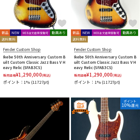
新品
NEW
動画あり
新品
NEW
動画あり
WEB注文店頭受取可
WEB注文店頭受取可
送料無料
送料無料
Fender Custom Shop
Fender Custom Shop
Ikebe 50th Anniversary Custom B
Ikebe 50th Anniversary Custom B
uilt Custom Classic Jazz Bass V H
uilt Custom Classic Jazz Bass V H
eavy Relic (SFAB3CS)
eavy Relic (SFAB3CS)
¥
1,290,000
¥
1,290,000
販売価格
(税込)
販売価格
(税込)
ポイント：1%
(11727pt)
ポイント：1%
(11727pt)
ポイント
10%
還元