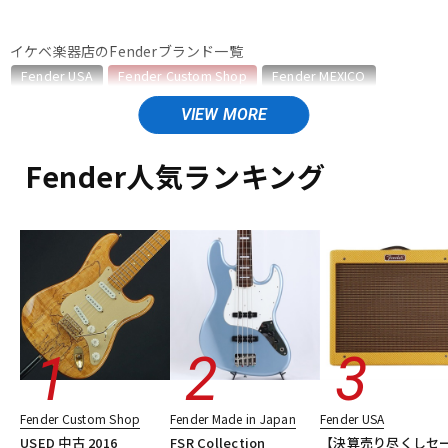
ベース
ウクレレ
イケベ楽器店のFenderブランド一覧
Fender USA
Fender Custom Shop
Fender MEXICO
Fender Made in Japan
Fender Standard Series
ドラム
パーカッション
Fender Acoustics
Fender Japan
Fender (Japan Exclusive Series)
その他Fender
Fender人気ランキング
キーボード
電子ピアノ
Fender Custom Shopのカテゴリ
エレキギター
エレキギター/ストラトキャスター・STタイプ
エレキギター/テレキャスター・TLタイプ
管楽器
その他楽器
エレキギター/ジャズマスタータイプ・JMタイプ
エレキギター/ジャズマスタータイプ・JGタイプ
ベース
ユーズド
ヴィンテージ
ALL
アンプ
エフェクター
DJ機器
DTM
Fender Custom Shop
Fender Made in Japan
Fender USA
USED 中古 2016
FSR Collection
【決算売り尽くしセ