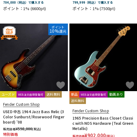
704,000（税込）で購入する
799,999（税込）で購入する
ポイント：1%
(6600pt)
ポイント：1%
(7500pt)
ポイント
10%
還元
ユーズド
送料無料
新品
動画あり
WEB注文店頭受取可
WEB注文店頭受取可
送料無料
Fender Custom Shop
Fender Custom Shop
USED 中古 1964 Jazz Bass Relic (3
Color Sunburst/Rosewood Finger
1965 Precision Bass Closet Classi
board) '08
c with NOS Hardware (Teal Green
¥
598,000
Metallic)
販売価格
(税込)
特別価格
¥
902,000
販売価格
(税込)