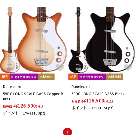
新品
送料無料
新品
送料無料
WEB注文店頭受取可
WEB注文店頭受取可
Danelectro
Danelectro
59DC LONG SCALE BASS Copper B
59DC LONG SCALE BASS Black
urst
¥
126,500
販売価格
(税込)
¥
126,500
販売価格
(税込)
ポイント：1%
(1150pt)
ポイント：1%
(1150pt)
1