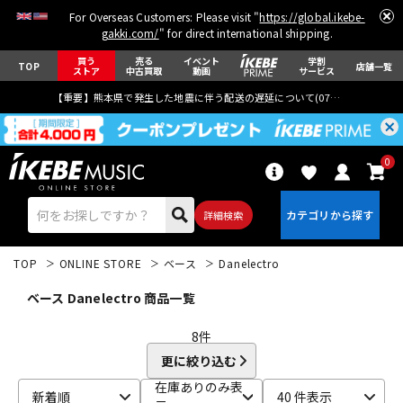
For Overseas Customers: Please visit "
https://global.ikebe-
gakki.com/
" for direct international shipping.
買う
売る
イベント
学割
TOP
店舗一覧
ストア
中古買取
動画
サービス
【重要】熊本県で発生した地震に伴う配送の遅延について(
07月29日
更新)
0
詳細検索
TOP
ONLINE STORE
ベース
Danelectro
ベース Danelectro 商品一覧
8
件
更に絞り込む
エレキギター
アコギ/エレアコ
在庫ありのみ表
新着順
40 件表示