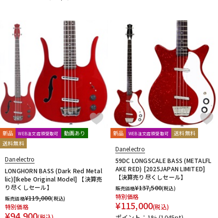
DTM オンライン納品
レコーディング機器
配信/ライブ機器
楽器アクセサリ
中古
ヴィンテージ
新品
動画あり
新品
送料無料
WEB注文店頭受取可
WEB注文店頭受取可
送料無料
Danelectro
Danelectro
59DC LONGSCALE BASS (METALFL
AKE RED) [2025JAPAN LIMITED]
LONGHORN BASS (Dark Red Metal
【決算売り尽くしセール】
lic)[Ikebe Original Model] 【決算売
り尽くしセール】
¥
137,500
販売価格
(税込)
特別価格
¥
119,000
販売価格
(税込)
¥
115,000
特別価格
(税込)
¥
94,900
(税込)
ポイント：1%
(1045pt)