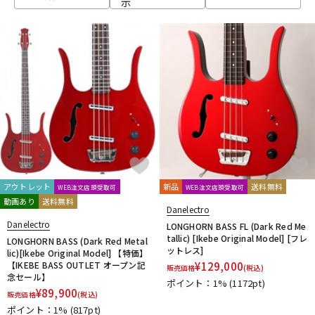
示
ベース
ウクレレ
ドラム
パーカッション
キーボード
電子ピアノ
管楽器
その他楽器
アウトレット
新品
送料無料
WEB注文店頭受取可
WEB注文店頭受取可
動画あり
送料無料
Danelectro
アンプ
エフェクター
Danelectro
LONGHORN BASS FL (Dark Red Me
tallic) [Ikebe Original Model] [フレ
LONGHORN BASS (Dark Red Metal
ットレス]
lic)[Ikebe Original Model] 【特価】
【IKEBE BASS OUTLET オープン記
¥
129,000
販売価格
(税込)
DJ機器
DTM
念セール】
ポイント：1%
(1172pt)
¥
89,900
販売価格
(税込)
ポイント：1%
(817pt)