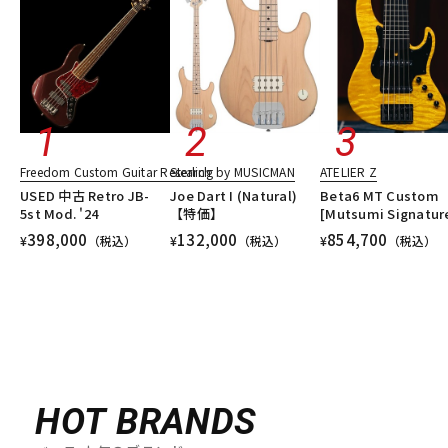
Freedom Custom Guitar Research
Sterling by MUSICMAN
ATELIER Z
USED 中古 Retro JB-
Joe Dart I (Natural)
Beta6 MT Custom
5st Mod. '24
【特価】
[Mutsumi Signatur
398,000
132,000
854,700
¥
（税込）
¥
（税込）
¥
（税込）
HOT BRANDS