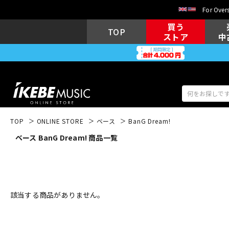
For Overs
買う
TOP
ストア
中
TOP
ONLINE STORE
ベース
BanG Dream!
ベース BanG Dream! 商品一覧
アコギ/エレ
エレキギター
アコ
キーボード
電子ピアノ
該当する商品がありません。