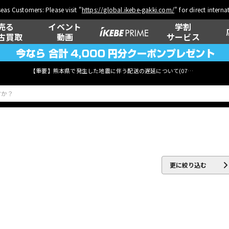
eas Customers: Please visit "
https://global.ikebe-gakki.com/
" for direct intern
売る
イベント
学割
古買取
動画
サービス
【重要】熊本県で発生した地震に伴う配送の遅延について(
07月29日
更新)
ベース
ウクレレ
更に絞り込む
管楽器
その他楽器