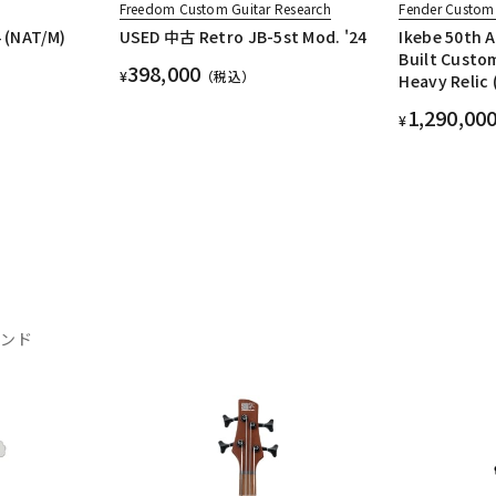
Freedom Custom Guitar Research
Fender Custom
 (NAT/M)
USED 中古 Retro JB-5st Mod. '24
Ikebe 50th 
Built Custom
398,000
¥
（税込）
Heavy Relic
1,290,00
¥
ランド