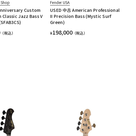
 Shop
Fender USA
Anniversary Custom
USED 中古 American Professional
 Classic Jazz Bass V
II Precision Bass (Mystic Surf
 (SFAB3CS)
Green)
0
198,000
（税込）
¥
（税込）