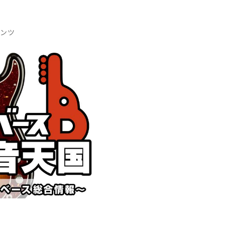
DTM オンラ
レコーディン
イン納品
グ機器
テンツ
ジ