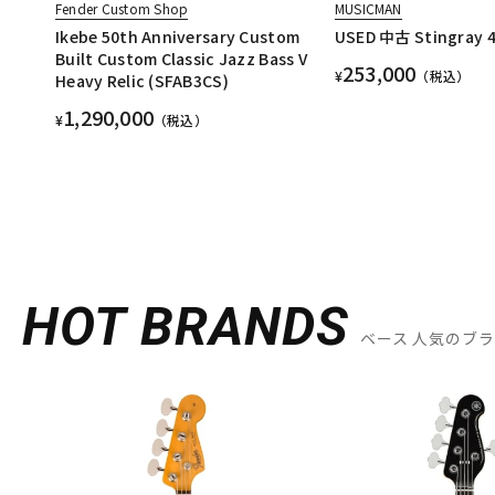
Fender Custom Shop
MUSICMAN
Ikebe 50th Anniversary Custom
USED 中古 Stingray 4
Built Custom Classic Jazz Bass V
253,000
¥
（税込）
Heavy Relic (SFAB3CS)
1,290,000
¥
（税込）
HOT BRANDS
ベース 人気のブ