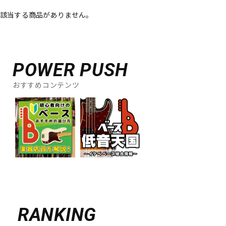
該当する商品がありません。
ベース
ウクレレ
ドラム
パーカッション
POWER PUSH
おすすめコンテンツ
キーボード
電子ピアノ
管楽器
その他楽器
アンプ
エフェクター
DJ機器
DTM
RANKING