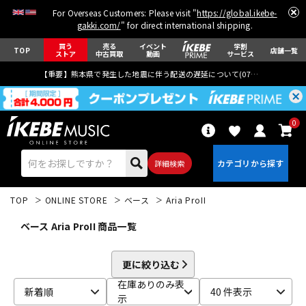
For Overseas Customers: Please visit "
https://global.ikebe-
gakki.com/
" for direct international shipping.
買う
売る
イベント
学割
TOP
店舗一覧
ストア
中古買取
動画
サービス
【重要】熊本県で発生した地震に伴う配送の遅延について(
07月29日
更新)
0
詳細検索
TOP
ONLINE STORE
ベース
Aria ProII
ベース Aria ProII 商品一覧
更に絞り込む
エレキギター
アコギ/エレアコ
在庫ありのみ表
新着順
40 件表示
示