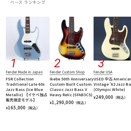
ベース ランキング
DTM オンライン納品
レコーディング機器
配信/ライブ機器
楽器アクセサリ
中古
ヴィンテージ
Fender Made in Japan
Fender Custom Shop
Fender USA
FSR Collection
Ikebe 50th Anniversary
USED 中古 America
Traditional Late 60s
Custom Built Custom
Vintage '62 Jazz B
Jazz Bass (Ice Blue
Classic Jazz Bass V
(Olympic White)
Metallic) 【イケベ独占
Heavy Relic (SFAB3CS)
249,000
¥
（税込）
販売限定モデル】
1,290,000
¥
（税込）
165,000
¥
（税込）