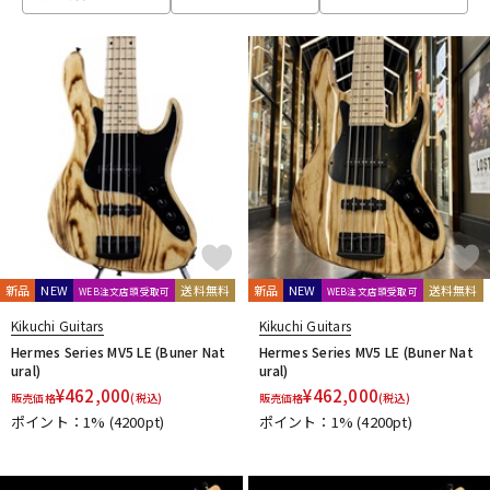
ベース
ウクレレ
ドラム
パーカッション
キーボード
電子ピアノ
管楽器
その他楽器
新品
NEW
送料無料
新品
NEW
送料無料
WEB注文店頭受取可
WEB注文店頭受取可
Kikuchi Guitars
Kikuchi Guitars
アンプ
エフェクター
Hermes Series MV5 LE (Buner Nat
Hermes Series MV5 LE (Buner Nat
ural)
ural)
¥
462,000
¥
462,000
販売価格
(税込)
販売価格
(税込)
ポイント：1%
(4200pt)
ポイント：1%
(4200pt)
DJ機器
DTM