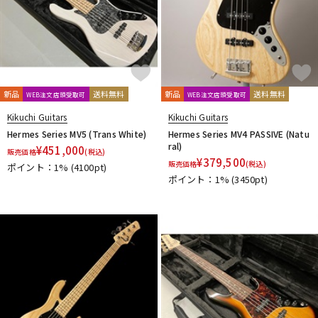
新品
送料無料
新品
送料無料
WEB注文店頭受取可
WEB注文店頭受取可
Kikuchi Guitars
Kikuchi Guitars
Hermes Series MV5 (Trans White)
Hermes Series MV4 PASSIVE (Natu
ral)
¥
451,000
販売価格
(税込)
¥
379,500
販売価格
(税込)
ポイント：1%
(4100pt)
ポイント：1%
(3450pt)