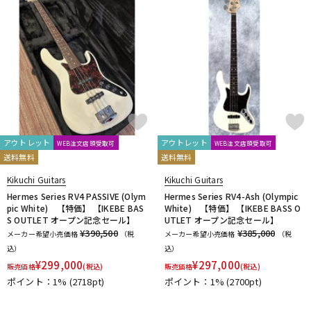
アウトレット
アウトレット
WEB注文店頭受取可
WEB注文店頭受取可
送料無料
送料無料
Kikuchi Guitars
Kikuchi Guitars
Hermes Series RV4 PASSIVE (Olym
Hermes Series RV4-Ash (Olympic
pic White) 【特価】 【IKEBE BAS
White) 【特価】 【IKEBE BASS O
S OUTLET オープン記念セール】
UTLET オープン記念セール】
¥390,500
¥385,000
メーカー希望小売価格
（税
メーカー希望小売価格
（税
込）
込）
¥
299,000
¥
297,000
販売価格
(税込)
販売価格
(税込)
ポイント：1%
(2718pt)
ポイント：1%
(2700pt)