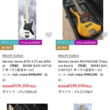
アウトレット
アウトレット
WEB注文店頭受取可
WEB注文店頭受取可
送料無料
送料無料
Kikuchi Guitars
Kikuchi Guitars
Hermes Series M70-4 (Trans Whit
Hermes Series RV4 PASSIVE (Toba
e) 【特価】 【IKEBE BASS OUTLE
cco Burst) 【特価】 【IKEBE BAS
T オープン記念セール】
S OUTLET オープン記念セール】
¥440,000
¥390,500
メーカー希望小売価格
（税
メーカー希望小売価格
（税
込）
込）
¥
339,000
¥
299,000
販売価格
(税込)
販売価格
(税込)
ポイント：1%
(3081pt)
ポイント：1%
(2718pt)