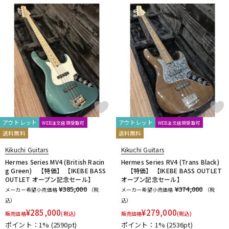
アウトレット
アウトレット
WEB注文店頭受取可
WEB注文店頭受取可
送料無料
送料無料
Kikuchi Guitars
Kikuchi Guitars
Hermes Series MV4 (British Racin
Hermes Series RV4 (Trans Black)
g Green) 【特価】 【IKEBE BASS
【特価】 【IKEBE BASS OUTLET
OUTLET オープン記念セール】
オープン記念セール】
¥385,000
¥374,000
メーカー希望小売価格
（税
メーカー希望小売価格
（税
込）
込）
¥
285,000
¥
279,000
販売価格
(税込)
販売価格
(税込)
ポイント：1%
(2590pt)
ポイント：1%
(2536pt)