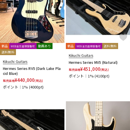
新品
動画あり
新品
送料無料
WEB注文店頭受取可
WEB注文店頭受取可
送料無料
Kikuchi Guitars
Kikuchi Guitars
Hermes Series MV5 (Natural)
Hermes Series RV5 (Dark Lake Pla
¥
451,000
販売価格
(税込)
cid Blue)
ポイント：1%
(4100pt)
¥
440,000
販売価格
(税込)
ポイント：1%
(4000pt)