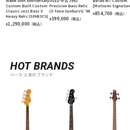
Ikebe 50th Anniversary
USED 中古 1963
Beta6 MT Custom
Custom Built Custom
Precision Bass Relic
[Mutsumi Signatur
Classic Jazz Bass V
(3-Tone Sunburst) '06
854,700
¥
（税込）
Heavy Relic (SFAB3CS)
399,000
¥
（税込）
1,290,000
¥
（税込）
HOT BRANDS
ベース 人気のブランド