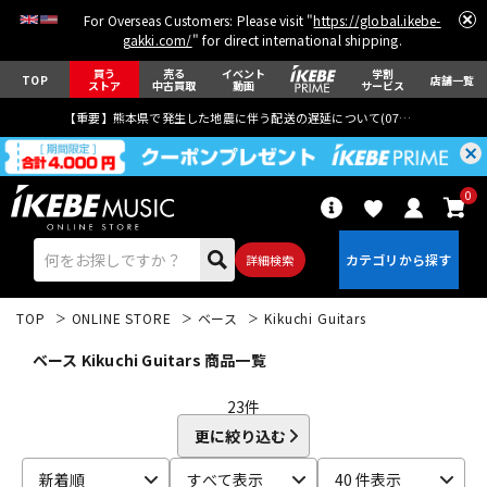
For Overseas Customers: Please visit "
https://global.ikebe-
gakki.com/
" for direct international shipping.
買う
売る
イベント
学割
TOP
店舗一覧
ストア
中古買取
動画
サービス
【重要】熊本県で発生した地震に伴う配送の遅延について(
07月29日
更新)
0
詳細検索
TOP
ONLINE STORE
ベース
Kikuchi Guitars
ベース Kikuchi Guitars 商品一覧
23
件
更に絞り込む
エレキギター
アコギ/エレアコ
新着順
すべて表示
40 件表示