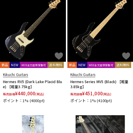
DTM オンライン納品
レコーディング機器
配信/ライブ機器
楽器アクセサリ
中古
ヴィンテージ
新品
NEW
送料無料
新品
NEW
送料無料
WEB注文店頭受取可
WEB注文店頭受取可
Kikuchi Guitars
Kikuchi Guitars
Hermes RV5 (Dark Lake Placid Blu
Hermes Series MV5 (Black) 【軽量
e) 【軽量3.75kg】
3.85kg】
¥
440,000
¥
451,000
販売価格
(税込)
販売価格
(税込)
ポイント：1%
(4000pt)
ポイント：1%
(4100pt)