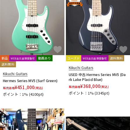
新品
動画あり
ユーズド
送料無料
WEB注文店頭受取可
WEB注文店頭受取可
送料無料
Kikuchi Guitars
Kikuchi Guitars
USED 中古 Hermes Series MV5 (Da
rk Lake Placid Blue)
Hermes Series MV5 (Surf Green)
¥
368,000
¥
451,000
販売価格
(税込)
販売価格
(税込)
ポイント：1%
(3345pt)
ポイント：1%
(4100pt)