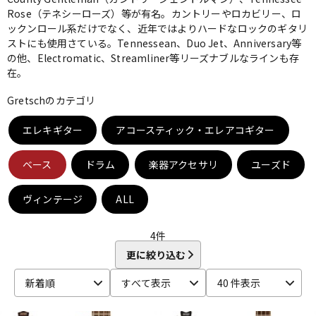
Rose（テネシーローズ）等が有名。カントリーやロカビリー、ロ
ベース
ウクレレ
ックンロール系だけでなく、近年ではよりハードなロックのギタリ
ストにも使用さている。Tennessean、Duo Jet、Anniversary等
の他、Electromatic、Streamliner等リーズナブルなラインも存
在。
ドラム
パーカッション
Gretschのカテゴリ
キーボード
電子ピアノ
エレキギター
アコースティック・エレアコギター
ベース
ドラム
楽器アクセサリ
ユーズド
管楽器
その他楽器
ヴィンテージ
ALL
アンプ
エフェクター
4
件
更に絞り込む
DJ機器
DTM
新着順
すべて表示
40 件表示