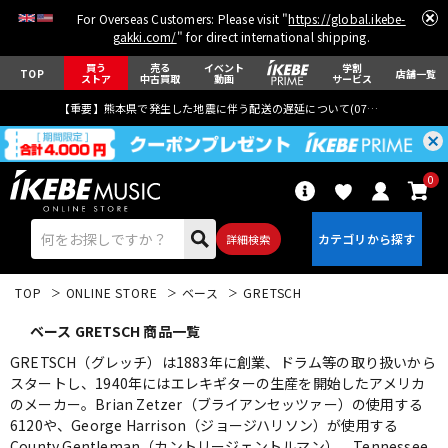
For Overseas Customers: Please visit "
https://global.ikebe-
gakki.com/
" for direct international shipping.
買う
売る
イベント
学割
TOP
店舗一覧
ストア
中古買取
動画
サービス
【重要】熊本県で発生した地震に伴う配送の遅延について(
07月29日
更新)
0
詳細検索
TOP
ONLINE STORE
ベース
GRETSCH
ベース GRETSCH 商品一覧
GRETSCH（グレッチ）は1883年に創業、ドラム等の取り扱いから
スタートし、1940年にはエレキギターの生産を開始したアメリカ
のメーカー。Brian Zetzer（ブライアンセッツァー）の使用する
エレキギター
アコギ/エレアコ
6120や、George Harrison（ジョージハリソン）が使用する
County Gentleman（カントリージェントルマン）、Tennessee