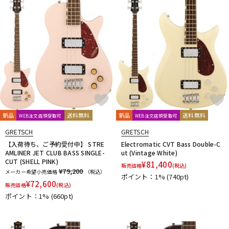
DTM オンライン納品
レコーディング機器
配信/ライブ機器
楽器アクセサリ
中古
ヴィンテージ
新品
送料無料
新品
送料無料
WEB注文店頭受取可
WEB注文店頭受取可
GRETSCH
GRETSCH
【入荷待ち、ご予約受付中】 STRE
Electromatic CVT Bass Double-C
AMLINER JET CLUB BASS SINGLE-
ut (Vintage White)
CUT (SHELL PINK)
¥
81,400
販売価格
(税込)
¥79,200
メーカー希望小売価格
（税込）
ポイント：1%
(740pt)
¥
72,600
販売価格
(税込)
ポイント：1%
(660pt)