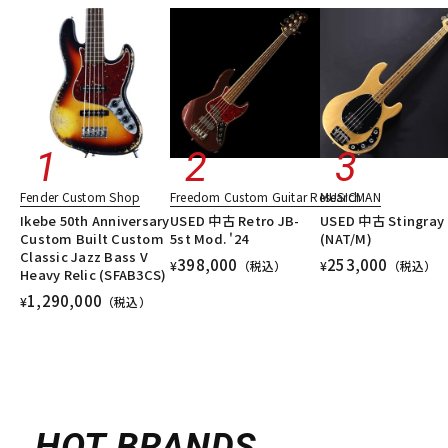
Fender Custom Shop
Freedom Custom Guitar Research
MUSICMAN
Ikebe 50th Anniversary
USED 中古 Retro JB-
USED 中古 Stingray 
Custom Built Custom
5st Mod. '24
(NAT/M)
Classic Jazz Bass V
398,000
253,000
¥
（税込）
¥
（税込）
Heavy Relic (SFAB3CS)
1,290,000
¥
（税込）
HOT BRANDS