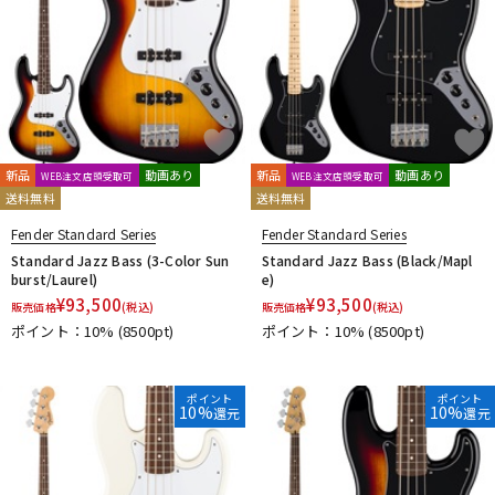
新品
動画あり
新品
動画あり
WEB注文店頭受取可
WEB注文店頭受取可
送料無料
送料無料
Fender Standard Series
Fender Standard Series
Standard Jazz Bass (3-Color Sun
Standard Jazz Bass (Black/Mapl
burst/Laurel)
e)
¥
93,500
¥
93,500
販売価格
(税込)
販売価格
(税込)
ポイント：10%
(8500pt)
ポイント：10%
(8500pt)
ポイント
ポイント
10%
10%
還元
還元