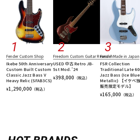
Fender Custom Shop
Freedom Custom Guitar Research
Fender Made in Japan
Ikebe 50th Anniversary
USED 中古 Retro JB-
FSR Collection
Custom Built Custom
5st Mod. '24
Traditional Late 60
Classic Jazz Bass V
Jazz Bass (Ice Blue
398,000
¥
（税込）
Heavy Relic (SFAB3CS)
Metallic) 【イケベ
販売限定モデル】
1,290,000
¥
（税込）
165,000
¥
（税込）