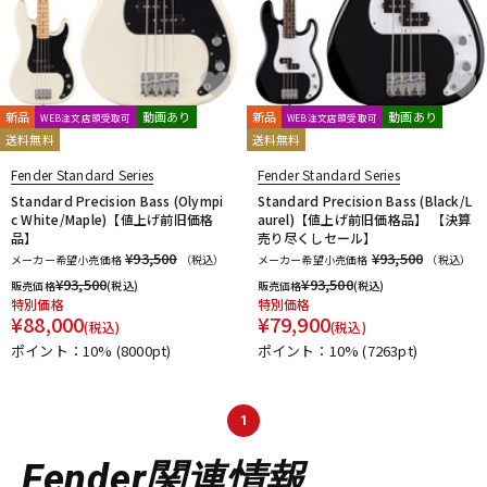
新品
動画あり
新品
動画あり
WEB注文店頭受取可
WEB注文店頭受取可
送料無料
送料無料
Fender Standard Series
Fender Standard Series
Standard Precision Bass (Olympi
Standard Precision Bass (Black/L
c White/Maple)【値上げ前旧価格
aurel)【値上げ前旧価格品】 【決算
品】
売り尽くしセール】
¥93,500
¥93,500
メーカー希望小売価格
（税込）
メーカー希望小売価格
（税込）
¥
93,500
¥
93,500
販売価格
(税込)
販売価格
(税込)
特別価格
特別価格
¥
88,000
¥
79,900
(税込)
(税込)
ポイント：10%
(8000pt)
ポイント：10%
(7263pt)
1
Fender関連情報