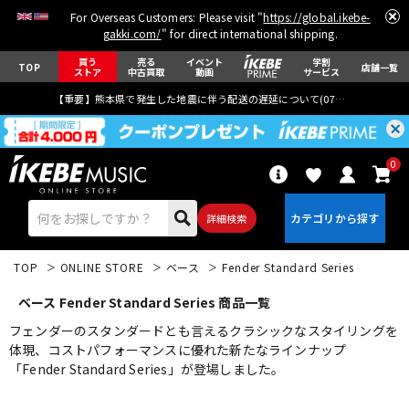
For Overseas Customers: Please visit "
https://global.ikebe-
gakki.com/
" for direct international shipping.
買う
売る
イベント
学割
TOP
店舗一覧
ストア
中古買取
動画
サービス
【重要】熊本県で発生した地震に伴う配送の遅延について(
07月29日
更新)
0
詳細検索
TOP
ONLINE STORE
ベース
Fender Standard Series
ベース Fender Standard Series 商品一覧
フェンダーのスタンダードとも言えるクラシックなスタイリングを
体現、コストパフォーマンスに優れた新たなラインナップ
「Fender Standard Series」が登場しました。
エレキギター
アコギ/エレアコ