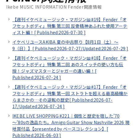
Ikebe MUSIC INFORMATION Fender関連情報
【週刊イケベミュージック・マガジン📖#19】Fender「オ
フセットボディ」特集 第三回 反骨精神あふれた使用アーテ
ィスト編！[
Published:2026-07-30
]
イケベリユースAKIBA 夏の中古祭り【8月1日（土）～
9（日）】[
Published:2026-07-27/
Updated:2026-07-29
]
【週刊イケベミュージック・マガジン📖#18】Fender「オ
フセットボディ」特集 第二回 あのスイッチの使い方も伝
授！ジャズマスターとジャガーの違い編！[
Published:2026-07-24
]
【週刊イケベミュージック・マガジン📖#17】Fender「オ
フセットボディ」特集 第一回 ストラトを超える最高級機か
らまさかの…その逆転の歴史[
Published:2026-07-
17/
Updated:2026-07-24
]
IKEBE LIVE SHOPPING #221｜個性と歴史を宿した’70
～’80sの逸品たち。Amigo Guitar Show Nashville 2026 現
地買付品【presented by ベースコレクション】[
Published:2026-06-03
]