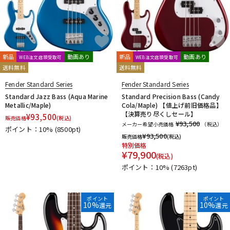
新品
動画あり
新品
動画あり
WEB注文店頭受取可
WEB注文店頭受取可
送料無料
送料無料
Fender Standard Series
Fender Standard Series
Standard Jazz Bass (Aqua Marine
Standard Precision Bass (Candy
Metallic/Maple)
Cola/Maple) 【値上げ前旧価格品】
【決算売り尽くしセール】
¥
93,500
販売価格
(税込)
¥93,500
メーカー希望小売価格
（税込）
ポイント：10%
(8500pt)
¥
93,500
販売価格
(税込)
特別価格
¥
79,900
(税込)
ポイント：10%
(7263pt)
ポイント
ポイント
10%
10%
還元
還元