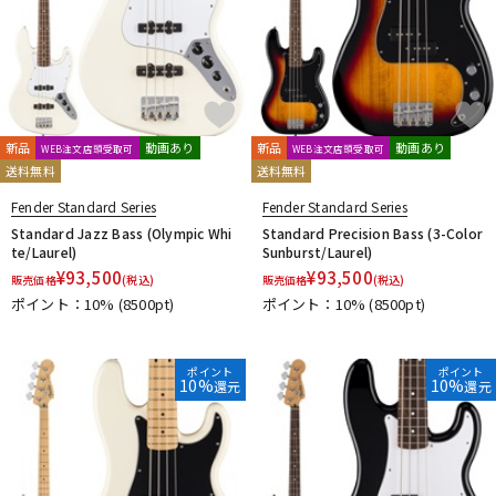
新品
動画あり
新品
動画あり
WEB注文店頭受取可
WEB注文店頭受取可
送料無料
送料無料
Fender Standard Series
Fender Standard Series
Standard Jazz Bass (Olympic Whi
Standard Precision Bass (3-Color
te/Laurel)
Sunburst/Laurel)
¥
93,500
¥
93,500
販売価格
(税込)
販売価格
(税込)
ポイント：10%
(8500pt)
ポイント：10%
(8500pt)
ポイント
ポイント
10%
10%
還元
還元