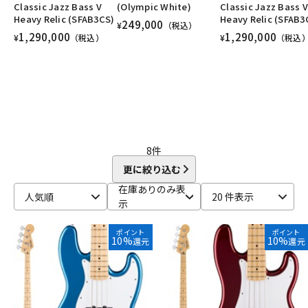
Classic Jazz Bass V
(Olympic White)
Classic Jazz Bass V
DTM オンライン納品
レコーディング機器
Heavy Relic (SFAB3CS)
Heavy Relic (SFAB3
249,000
¥
（税込）
1,290,000
1,290,000
¥
（税込）
¥
（税込
配信/ライブ機器
楽器アクセサリ
中古
ヴィンテージ
8
件
更に絞り込む
在庫ありのみ表
人気順
20 件表示
示
ポイント
ポイント
10%
10%
還元
還元