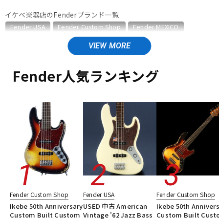
イケベ楽器店のFenderブランド一覧
ベース
ウクレレ
Fender USA
Fender Custom Shop
Fender MEXICO
Fender Made in Japan
Fender Standard Series
Fender Acoustics
ドラム
Fender Japan
パーカッション
Fender (Japan Exclusive Series)
その他Fender
Fender人気ランキング
Fender Standard Series のカテゴリ
キーボード
電子ピアノ
エレキギター
エレキギター/ストラトキャスター・STタイプ
エレキギター/テレキャスター・TLタイプ
ベース
ベース/プレシジョンベースタイプ・PBタイプ
管楽器
その他楽器
ベース/ジャズベースタイプ・JBタイプ
ユーズド
ヴィンテージ
ALL
アンプ
エフェクター
DJ機器
DTM
Fender Custom Shop
Fender USA
Fender Custom Shop
Ikebe 50th Anniversary
USED 中古 American
Ikebe 50th Anniver
Custom Built Custom
Vintage '62 Jazz Bass
Custom Built Cus